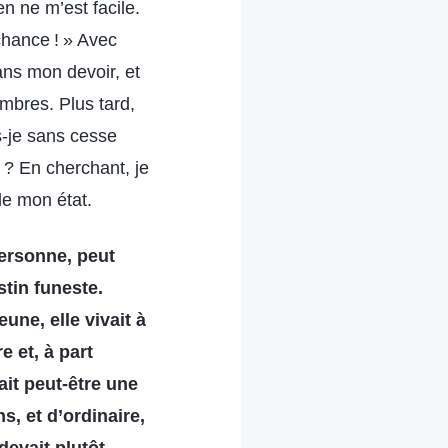
n ne m’est facile.
chance ! » Avec
ans mon devoir, et
mbres. Plus tard,
s-je sans cesse
 ? En cherchant, je
de mon état.
personne, peut
tin funeste.
une, elle vivait à
 et, à part
ait peut-être une
s, et d’ordinaire,