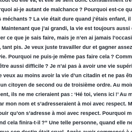
rtout où elle va, et elle se sent donc constamment t
rquoi ai-je autant de malchance ? Pourquoi est-ce qu
méchants ? La vie était dure quand j’étais enfant, il 
Maintenant que j’ai grandi, la vie est toujours aussi d
 ce que je sais faire, mais je n’en ai jamais l’occasio
 tant pis. Je veux juste travailler dur et gagner asse
vie. Pourquoi ne puis-je même pas faire cela ? Comm
être aussi difficile ? Je n’ai pas à avoir une vie supér
e veux au moins avoir la vie d’un citadin et ne pas ê
 un citoyen de second ou de troisième ordre. Au moi
nt, ils ne me crieraient pas : ‘Hé toi, viens ici !’ Au m
ar mon nom et s’adresseraient à moi avec respect. M
ir qu’on s’adresse à moi avec respect. Pourquoi mo
d cela finira-t-il ?” Une telle personne, quand elle n