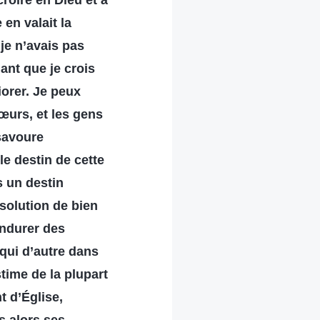
roire en Dieu et à
 en valait la
 je n’avais pas
ant que je crois
iorer. Je peux
sœurs, et les gens
 savoure
le destin de cette
s un destin
ésolution de bien
endurer des
 qui d’autre dans
stime de la plupart
t d’Église,