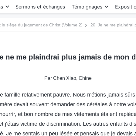
ns
Sermons et échanges
Témoignages
Expositi
le siège du jugement de Christ (Volume 2)
20. Je ne me plaindrai 
Je ne me plaindrai plus jamais de mon d
Par Chen Xiao, Chine
e famille relativement pauvre. Nous n’étions jamais sûrs 
mère devait souvent demander des céréales à notre voi
nourrir, et bon nombre de mes vêtements étaient rapiéc
et j’étais victime de discrimination. Les autres enfants dis
té. Je me sentais un peu lésée et pensais que je devais a