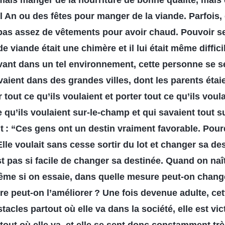
amais manger de la nourriture de bonne qualité, mais 
l An ou des fêtes pour manger de la viande. Parfois, e
t pas assez de vêtements pour avoir chaud. Pouvoir s
e viande était une chimère et il lui était même diffic
ivant dans un tel environnement, cette personne se se
vaient dans des grandes villes, dont les parents étaie
out ce qu’ils voulaient et porter tout ce qu’ils voula
 qu’ils voulaient sur-le-champ et qui savaient tout su
t : “Ces gens ont un destin vraiment favorable. Pourq
lle voulait sans cesse sortir du lot et changer sa de
st pas si facile de changer sa destinée. Quand on naî
ême si on essaie, dans quelle mesure peut-on change
e peut-on l’améliorer ? Une fois devenue adulte, ce
acles partout où elle va dans la société, elle est vi