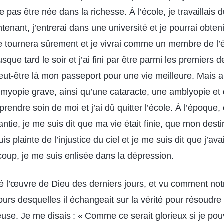
 pas être née dans la richesse. À l’école, je travaillais d
intenant, j’entrerai dans une université et je pourrai obte
 tournera sûrement et je vivrai comme un membre de l’él
jusque tard le soir et j’ai fini par être parmi les premiers
peut-être là mon passeport pour une vie meilleure. Mais 
myopie grave, ainsi qu’une cataracte, une amblyopie et 
rendre soin de moi et j’ai dû quitter l’école. À l’époque,
ie, je me suis dit que ma vie était finie, que mon destin
s plainte de l’injustice du ciel et je me suis dit que j’ava
coup, je me suis enlisée dans la dépression.
é l’œuvre de Dieu des derniers jours, et vu comment notr
urs desquelles il échangeait sur la vérité pour résoudre
use. Je me disais : « Comme ce serait glorieux si je pou