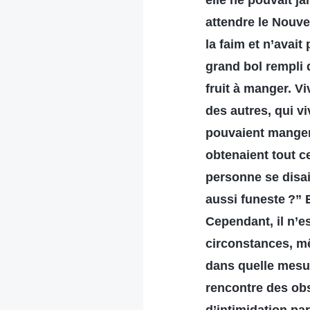
elle ne pouvait j
attendre le Nouve
la faim et n’avai
grand bol rempli d
fruit à manger. V
des autres, qui vi
pouvaient manger t
obtenaient tout ce
personne se disai
aussi funeste ?” E
Cependant, il n’e
circonstances, m
dans quelle mesur
rencontre des obst