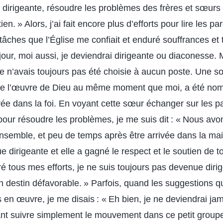
 dirigeante, résoudre les problèmes des frères et sœurs 
ien. » Alors, j’ai fait encore plus d’efforts pour lire les pa
tâches que l’Église me confiait et enduré souffrances et tr
jour, moi aussi, je deviendrai dirigeante ou diaconesse.
e n’avais toujours pas été choisie à aucun poste. Une sœ
de l’œuvre de Dieu au même moment que moi, a été no
rée dans la foi. En voyant cette sœur échanger sur les p
pour résoudre les problèmes, je me suis dit : « Nous av
nsemble, et peu de temps après être arrivée dans la mai
ue dirigeante et elle a gagné le respect et le soutien de 
é tous mes efforts, je ne suis toujours pas devenue diri
un destin défavorable. » Parfois, quand les suggestions qu
 en œuvre, je me disais : « Eh bien, je ne deviendrai jam
ant suivre simplement le mouvement dans ce petit group