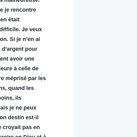
rès malheureuse.
e je rencontre
en était
ifficile. Je veux
n. Si je n’en ai
z d’argent pour
ent avoir une
ieure à celle de
tre méprisé par les
ns, quand les
oins, ils
ais je ne peux
n destin est-il
e croyait pas en