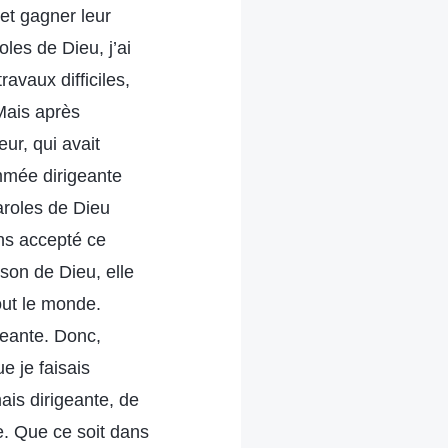
et gagner leur
roles de Dieu, j’ai
avaux difficiles,
 Mais après
ur, qui avait
mmée dirigeante
aroles de Dieu
ons accepté ce
son de Dieu, elle
tout le monde.
geante. Donc,
e je faisais
ais dirigeante, de
e. Que ce soit dans