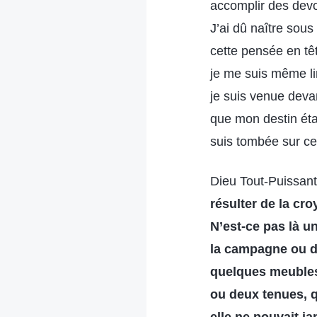
accomplir des devoi
J’ai dû naître sou
cette pensée en têt
je me suis même li
je suis venue deva
que mon destin éta
suis tombée sur ce
Dieu Tout-Puissant 
résulter de la cr
N’est-ce pas là u
la campagne ou da
quelques meubles s
ou deux tenues, qu