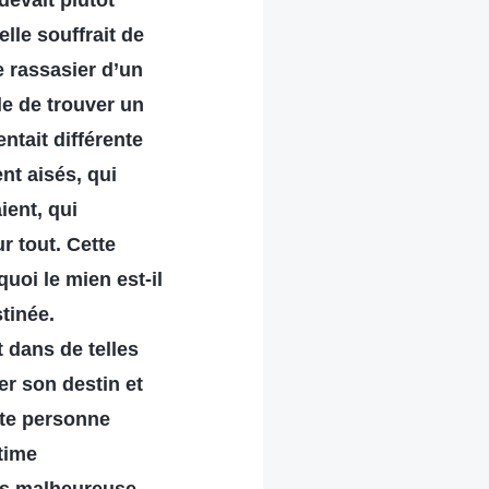
devait plutôt
lle souffrait de
e rassasier d’un
ile de trouver un
ntait différente
nt aisés, qui
ient, qui
r tout. Cette
uoi le mien est-il
stinée.
t dans de telles
r son destin et
tte personne
ctime