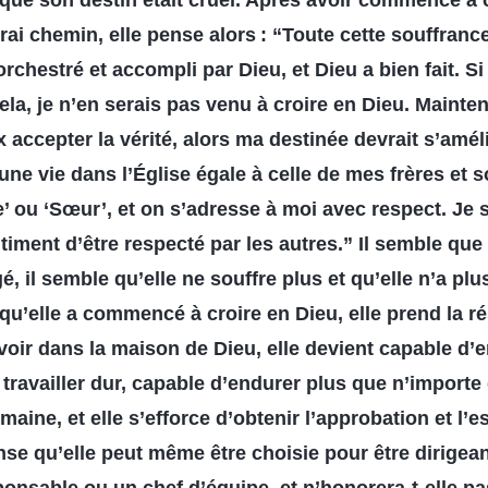
 que son destin était cruel. Après avoir commencé à c
vrai chemin, elle pense alors : “Toute cette souffrance
orchestré et accompli par Dieu, et Dieu a bien fait. Si
la, je n’en serais pas venu à croire en Dieu. Mainten
x accepter la vérité, alors ma destinée devrait s’amél
une vie dans l’Église égale à celle de mes frères et 
e’ ou ‘Sœur’, et on s’adresse à moi avec respect. Je
iment d’être respecté par les autres.” Il semble que 
, il semble qu’elle ne souffre plus et qu’elle n’a plu
 qu’elle a commencé à croire en Dieu, elle prend la r
oir dans la maison de Dieu, elle devient capable d’
 travailler dur, capable d’endurer plus que n’importe
aine, et elle s’efforce d’obtenir l’approbation et l’e
nse qu’elle peut même être choisie pour être dirigean