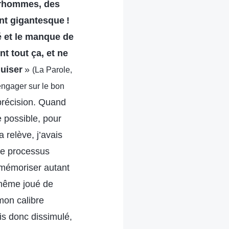
urhommes, des
nt gigantesque !
té et le manque de
t tout ça, et ne
guiser
»
(La Parole,
’engager sur le bon
précision. Quand
e possible, pour
a relève, j’avais
 de processus
 mémoriser autant
 même joué de
mon calibre
ais donc dissimulé,