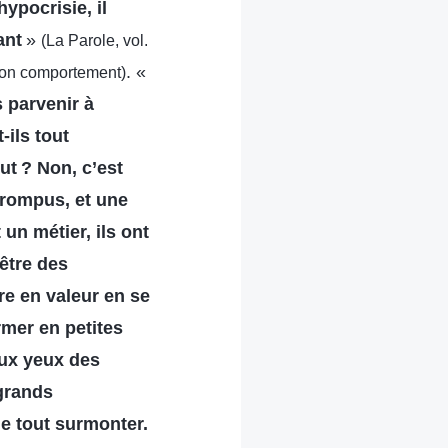
hypocrisie, il
ant
»
(La Parole, vol.
. «
 son comportement)
 parvenir à
-ils tout
ut ? Non, c’est
rrompus, et une
un métier, ils ont
’être des
re en valeur en se
mer en petites
 aux yeux des
 grands
de tout surmonter.