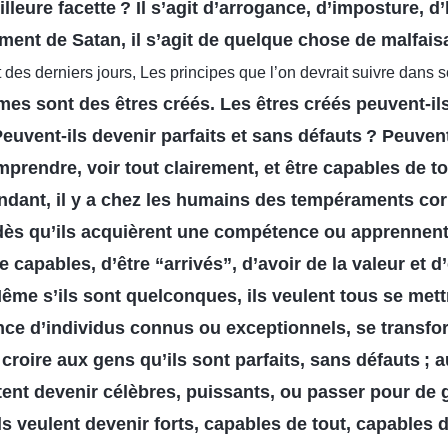
lleure facette ? Il s’agit d’arrogance, d’imposture, d’
ment de Satan, il s’agit de quelque chose de malfais
 des derniers jours, Les principes que l’on devrait suivre dans
s sont des êtres créés. Les êtres créés peuvent-ils
euvent-ils devenir parfaits et sans défauts ? Peuvent
mprendre, voir tout clairement, et être capables de to
ndant, il y a chez les humains des tempéraments co
: dès qu’ils acquièrent une compétence ou apprennent 
e capables, d’être “arrivés”, d’avoir de la valeur et d
ême s’ils sont quelconques, ils veulent tous se mett
ce d’individus connus ou exceptionnels, se transfor
e croire aux gens qu’ils sont parfaits, sans défauts ;
itent devenir célèbres, puissants, ou passer pour de
ls veulent devenir forts, capables de tout, capables 