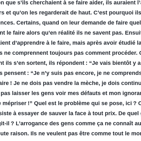
n que s’ils cherchaient à se faire aider, ils auraient l
urs et qu’on les regarderait de haut. C’est pourquoi il
ences. Certains, quand on leur demande de faire que
nt le faire alors qu’en réalité ils ne savent pas. Ensuit
ient d’apprendre à le faire, mais après avoir étudié 
 ils ne comprennent toujours pas comment procéder. 
ls s’en sortent, ils répondent : “Je vais bientôt y ar
ls pensent : “Je n’y suis pas encore, je ne comprends 
faire ! Je ne dois pas vendre la mèche, je dois contin
x pas laisser les gens voir mes défauts et mon ignora
 mépriser !” Quel est le problème qui se pose, ici ? C
siste à essayer de sauver la face à tout prix. De quel
t-il ? L’arrogance des gens comme ça ne connaît au
ute raison. Ils ne veulent pas être comme tout le mon