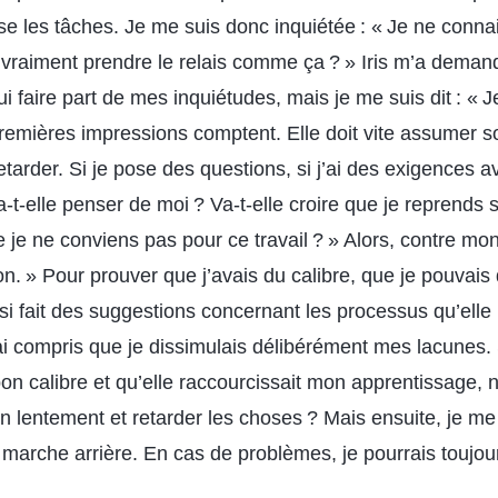
se les tâches. Je me suis donc inquiétée : « Je ne connai
 vraiment prendre le relais comme ça ? » Iris m’a demand
s lui faire part de mes inquiétudes, mais je me suis dit : « 
 premières impressions comptent. Elle doit vite assumer 
etarder. Si je pose des questions, si j’ai des exigences a
t-elle penser de moi ? Va-t-elle croire que je reprends 
je ne conviens pas pour ce travail ? » Alors, contre mon gr
n. » Pour prouver que j’avais du calibre, que je pouvais 
si fait des suggestions concernant les processus qu’elle
i compris que je dissimulais délibérément mes lacunes. S
 bon calibre et qu’elle raccourcissait mon apprentissage, n
on lentement et retarder les choses ? Mais ensuite, je me s
e marche arrière. En cas de problèmes, je pourrais toujo