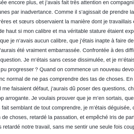
sée encore plus, et j’avais fait très attention en compagni
nes par inadvertance. Comme il s’agissait de prendre la 
rères et sœurs observaient la manière dont je travaillais 
 haut si mon calibre et ma véritable stature étaient exp
que je n’avais aucun calibre, que j’étais inapte à faire de
’aurais été vraiment embarrassée. Confrontée à des diffic
uestion. Je m’étais sans cesse dissimulée, et je m’étai
 pu progresser ? Quand on commence un nouveau devoir
 donc normal de ne pas comprendre des tas de choses. En
l me faisaient défaut, j’aurais dû poser des questions, 
rop arrogante. Je voulais prouver que je m’en sortais, que
ais fait semblant de tout comprendre, je m’étais déguisée, 
 choses, retardé la passation, et empêché Iris de partir.
is retardé notre travail, sans me sentir une seule fois cou