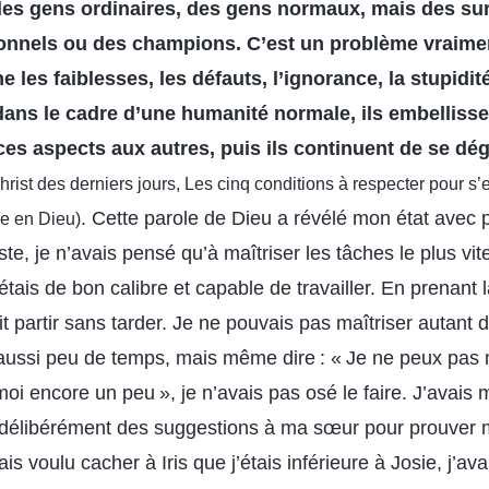
 des gens ordinaires, des gens normaux, mais des s
ionnels ou des champions. C’est un problème vraime
 les faiblesses, les défauts, l’ignorance, la stupidi
ns le cadre d’une humanité normale, ils embellissen
 ces aspects aux autres, puis ils continuent de se dé
hrist des derniers jours, Les cinq conditions à respecter pour s
. Cette parole de Dieu a révélé mon état avec 
e en Dieu)
oste, je n’avais pensé qu’à maîtriser les tâches le plus vit
étais de bon calibre et capable de travailler. En prenant l
ait partir sans tarder. Je ne pouvais pas maîtriser autant
aussi peu de temps, mais même dire : « Je ne peux pas
oi encore un peu », je n’avais pas osé le faire. J’avais
ait délibérément des suggestions à ma sœur pour prouver 
ais voulu cacher à Iris que j’étais inférieure à Josie, j’av