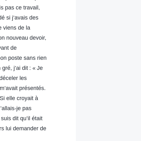
s pas ce travail,
é si j’avais des
Je viens de la
son nouveau devoir,
vant de
son poste sans rien
é, j’ai dit : « Je
déceler les
 m’avait présentés.
i elle croyait à
’allais-je pas
uis dit qu’il était
urs lui demander de