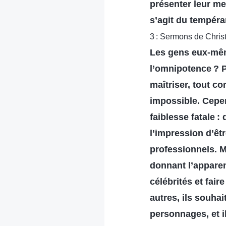
présenter leur mei
s’agit du tempéra
3 : Sermons de Christ
Les gens eux-même
l’omnipotence ? P
maîtriser, tout co
impossible. Cepe
faiblesse fatale 
l’impression d’êtr
professionnels. M
donnant l’apparen
célébrités et fair
autres, ils souha
personnages, et i