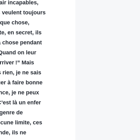
’air incapables,
s veulent toujours
lque chose,
e, en secret, ils
la chose pendant
Quand on leur
river !” Mais
rien, je ne sais
uer à faire bonne
nce, je ne peux
’est là un enfer
 genre de
cune limite, ces
de, ils ne