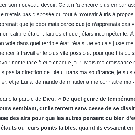
cer son nouveau devoir. Cela m’a encore plus embarrass
 je n’étais pas disposée du tout à m’ouvrir à Iris à propo
apprenait que je déprimais parce que je n’apprenais pas v
on calibre étaient faibles et que j’étais incompétente. 
n voie dans quel terrible état j’étais. Je voulais juste me
cer à travailler le plus vite possible, pour que Iris puiss
avoir honte face à elle chaque jour. Mais ma croissance é
ais pas la direction de Dieu. Dans ma souffrance, je sui
cher, et je Lui ai demandé de m’aider à me connaître mo
i dans la parole de Dieu : «
De quel genre de tempéramen
jours semblant, qu’ils tentent sans cesse de se dissim
se des airs pour que les autres pensent du bien d’eu
défauts ou leurs points faibles, quand ils essaient 