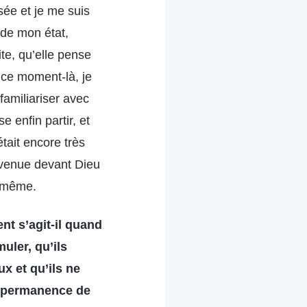
ée et je me suis
s de mon état,
ite, qu’elle pense
À ce moment-là, je
 familiariser avec
e enfin partir, et
tait encore très
s venue devant Dieu
i-même.
t s’agit-il quand
uler, qu’ils
x et qu’ils ne
en permanence de