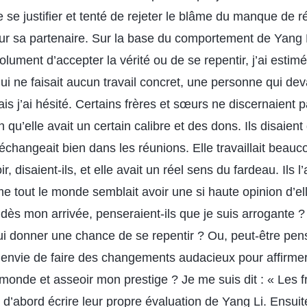
 se justifier et tenté de rejeter le blâme du manque de r
 sur sa partenaire. Sur la base du comportement de Yang 
olument d’accepter la vérité ou de se repentir, j’ai estimé
ui ne faisait aucun travail concret, une personne qui dev
s j’ai hésité. Certains frères et sœurs ne discernaient p
 qu’elle avait un certain calibre et des dons. Ils disaient 
le échangeait bien dans les réunions. Elle travaillait beau
r, disaient-ils, et elle avait un réel sens du fardeau. Ils l’
 tout le monde semblait avoir une si haute opinion d’elle
dès mon arrivée, penseraient-ils que je suis arrogante ?
lui donner une chance de se repentir ? Ou, peut-être pens
 envie de faire des changements audacieux pour affirme
e monde et asseoir mon prestige ? Je me suis dit : « Les 
 d’abord écrire leur propre évaluation de Yang Li. Ensuite