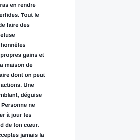
evras en rendre
rfides. Tout le
e faire des
refuse
s honnêtes
 propres gains et
 la maison de
aire dont on peut
s actions. Une
emblant, déguise
. Personne ne
r à jour tes
nd de ton cœur.
cceptes jamais la