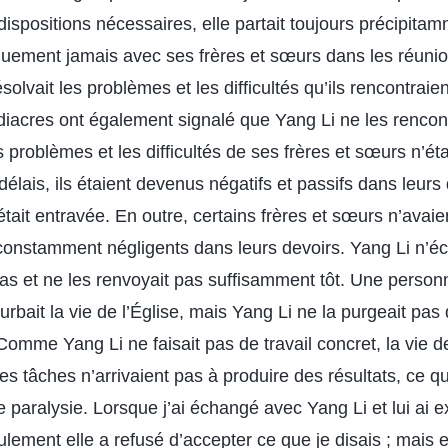
 dispositions nécessaires, elle partait toujours précipitam
quement jamais avec ses frères et sœurs dans les réunion
solvait les problèmes et les difficultés qu’ils rencontraie
diacres ont également signalé que Yang Li ne les rencont
problèmes et les difficultés de ses frères et sœurs n’ét
délais, ils étaient devenus négatifs et passifs dans leurs 
était entravée. En outre, certains frères et sœurs n’ava
 constamment négligents dans leurs devoirs. Yang Li n’é
 pas et ne les renvoyait pas suffisamment tôt. Une perso
turbait la vie de l’Église, mais Yang Li ne la purgeait pas
Comme Yang Li ne faisait pas de travail concret, la vie de
es tâches n’arrivaient pas à produire des résultats, ce qui
e paralysie. Lorsque j’ai échangé avec Yang Li et lui ai 
lement elle a refusé d’accepter ce que je disais ; mais 