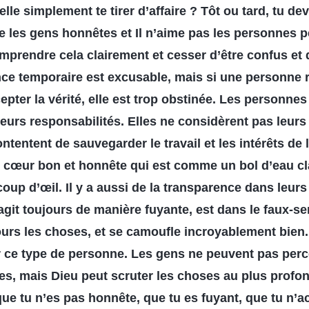
-elle simplement te tirer d’affaire ? Tôt ou tard, tu d
 les gens honnêtes et Il n’aime pas les personnes pe
prendre cela clairement et cesser d’être confus et d
nce temporaire est excusable, mais si une personne 
pter la vérité, elle est trop obstinée. Les personne
eurs responsabilités. Elles ne considèrent pas leurs
ontentent de sauvegarder le travail et les intérêts de
n cœur bon et honnête qui est comme un bol d’eau cl
coup d’œil. Il y a aussi de la transparence dans leur
git toujours de manière fuyante, est dans le faux-s
ours les choses, et se camoufle incroyablement bien
r ce type de personne. Les gens ne peuvent pas perce
es, mais Dieu peut scruter les choses au plus profo
ue tu n’es pas honnête, que tu es fuyant, que tu n’a