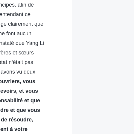
cipes, afin de
n entendant ce
xige clairement que
 ne font aucun
constaté que Yang Li
frères et sœurs
at n’était pas
s avons vu deux
 ouvriers, vous
evoirs, et vous
nsabilité et que
dre et que vous
 de résoudre,
ent à votre