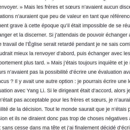
 renvoyer. » Mais les frères et sœurs n’avaient aucun di
uations n’auraient que peu de valeur en tant que référen
ent grave à cette époque qu’il était impossible de se réu
nger et la discerner. Si j’attendais de pouvoir échanger
le travail de l’Église serait retardé pendant je ne sais c
vaudrait mieux la renvoyer d’abord, puis échanger avec le
ortement plus tard. » Mais j’étais toujours inquiète et j
urs n’avaient pas la possibilité d’écrire une évaluation av
cus ? Il y avait une autre option : je pourrais écrire une l
uation avec Yang Li. Si le dirigeant était d’accord, alors j
’était pas acceptable pour les frères et sœurs, je n’aur
ilité de la décision. Tout le monde saurait que je n’étais
ion et ils ne diraient donc pas trop de choses négatives
sans cesse dans ma tête et j’ai finalement décidé d’écrir