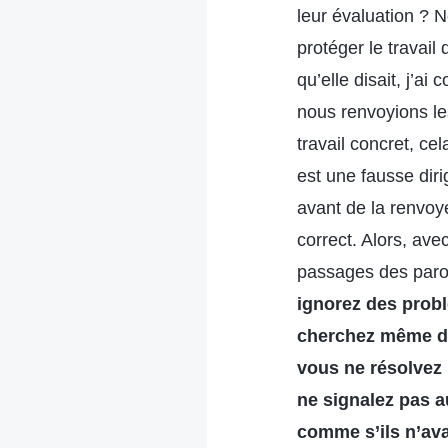
leur évaluation ? 
protéger le travail
qu’elle disait, j’a
nous renvoyions les
travail concret, cel
est une fausse dir
avant de la renvoy
correct. Alors, av
passages des parol
ignorez des prob
cherchez même div
vous ne résolvez
ne signalez pas a
comme s’ils n’ava