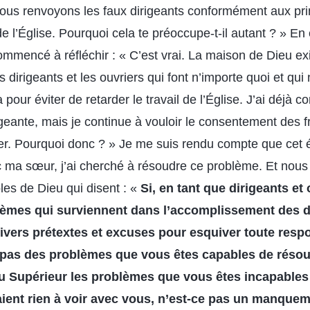
Nous renvoyons les faux dirigeants conformément aux prin
 de l’Église. Pourquoi cela te préoccupe-t-il autant ? » E
i commencé à réfléchir : « C’est vrai. La maison de Dieu e
 dirigeants et les ouvriers qui font n’importe quoi et qui
a pour éviter de retarder le travail de l’Église. J’ai déjà 
igeante, mais je continue à vouloir le consentement des 
er. Pourquoi donc ? » Je me suis rendu compte que cet ét
ec ma sœur, j’ai cherché à résoudre ce problème. Et nou
es de Dieu qui disent : «
Si, en tant que dirigeants et
lèmes qui surviennent dans l’accomplissement des d
ers prétextes et excuses pour esquiver toute respo
 pas des problèmes que vous êtes capables de résou
u Supérieur les problèmes que vous êtes incapables
ient rien à voir avec vous, n’est-ce pas un manquem