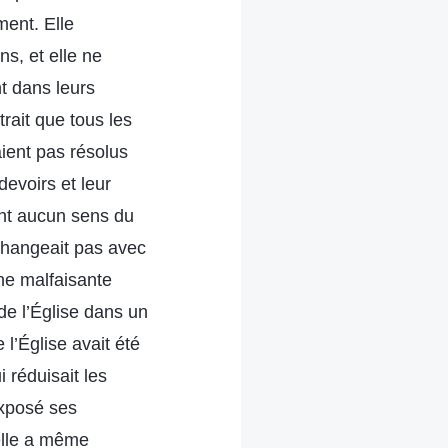
ment. Elle
s, et elle ne
nt dans leurs
rait que tous les
aient pas résolus
devoirs et leur
ient aucun sens du
changeait pas avec
nne malfaisante
 de l’Église dans un
 l’Église avait été
 réduisait les
exposé ses
elle a même