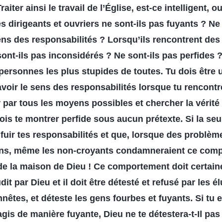
aiter ainsi le travail de l’Église, est-ce intelligent, 
s dirigeants et ouvriers ne sont-ils pas fuyants ? Ne
ns des responsabilités ? Lorsqu’ils rencontrent des
 sont-ils pas inconsidérés ? Ne sont-ils pas perfides
 personnes les plus stupides de toutes. Tu dois être
avoir le sens des responsabilités lorsque tu rencon
r par tous les moyens possibles et chercher la vérité
ois te montrer perfide sous aucun prétexte. Si la se
e fuir tes responsabilités et que, lorsque des problèm
ains, même les non-croyants condamneraient ce comp
 de la maison de Dieu ! Ce comportement doit certai
 par Dieu et il doit être détesté et refusé par les é
nêtes, et déteste les gens fourbes et fuyants. Si tu
 agis de manière fuyante, Dieu ne te détestera-t-Il pa