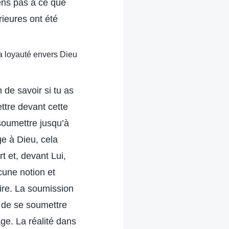
iens pas à ce que
rieures ont été
ta loyauté envers Dieu
 de savoir si tu as
ttre devant cette
soumettre jusqu’à
e à Dieu, cela
t et, devant Lui,
cune notion et
oire. La soumission
 de se soumettre
ge. La réalité dans