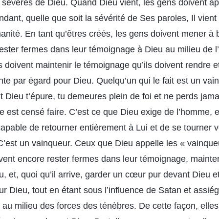
s sévères de Dieu. Quand Dieu vient, les gens doivent a
dant, quelle que soit la sévérité de Ses paroles, Il vient
anité. En tant qu’êtres créés, les gens doivent mener à b
rester fermes dans leur témoignage à Dieu au milieu de 
 doivent maintenir le témoignage qu’ils doivent rendre et
nte par égard pour Dieu. Quelqu’un qui le fait est un vai
t Dieu t’épure, tu demeures plein de foi et ne perds jamai
e est censé faire. C’est ce que Dieu exige de l’homme, e
capable de retourner entièrement à Lui et de se tourner 
 C’est un vainqueur. Ceux que Dieu appelle les « vainque
ent encore rester fermes dans leur témoignage, maintenir
, et, quoi qu’il arrive, garder un cœur pur devant Dieu et
r Dieu, tout en étant sous l’influence de Satan et assiégé
t au milieu des forces des ténèbres. De cette façon, elle