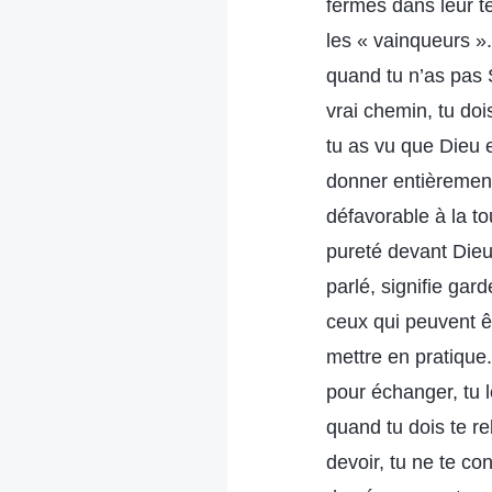
fermes dans leur t
les « vainqueurs ».
quand tu n’as pas S
vrai chemin, tu doi
tu as vu que Dieu e
donner entièrement
défavorable à la to
pureté devant Dieu.
parlé, signifie gar
ceux qui peuvent ê
mettre en pratique.
pour échanger, tu 
quand tu dois te re
devoir, tu ne te co