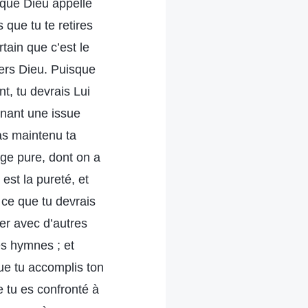
 que Dieu appelle
 que tu te retires
tain que c’est le
nvers Dieu. Puisque
t, tu devrais Lui
nnant une issue
 as maintenu ta
rge pure, dont on a
est la pureté, et
 ce que tu devrais
ler avec d’autres
es hymnes ; et
que tu accomplis ton
e tu es confronté à