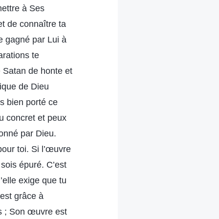
mettre à Ses
et de connaître ta
re gagné par Lui à
arations te
e Satan de honte et
tique de Dieu
as bien porté ce
u concret et peux
ionné par Dieu.
our toi. Si l’œuvre
 sois épuré. C’est
’elle exige que tu
’est grâce à
s ; Son œuvre est