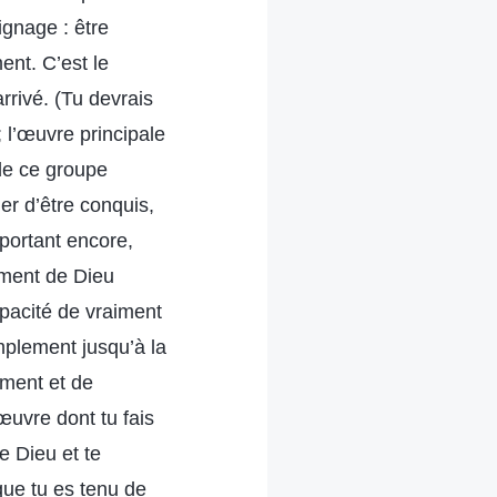
ignage : être
ent. C’est le
rrivé. (Tu devrais
 l’œuvre principale
 de ce groupe
er d’être conquis,
mportant encore,
ement de Dieu
apacité de vraiment
mplement jusqu’à la
iment et de
uvre dont tu fais
e Dieu et te
que tu es tenu de