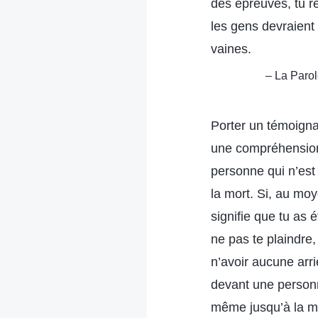
des épreuves, tu re
les gens devraient 
vaines.
– La Parol
Porter un témoignag
une compréhension 
personne qui n’est
la mort. Si, au mo
signifie que tu as 
ne pas te plaindre,
n’avoir aucune arr
devant une personn
même jusqu’à la mo