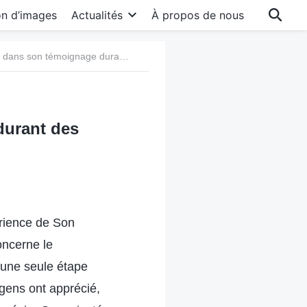
on d’images
Actualités
À propos de nous
23. Comment rester ferme dans son témoignage durant des épreuves
durant des
érience de Son
oncerne le
u une seule étape
 gens ont apprécié,