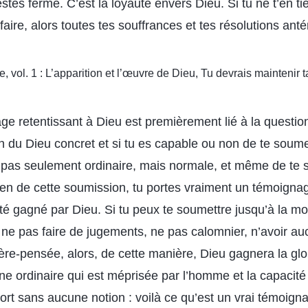
stes ferme. C’est la loyauté envers Dieu. Si tu ne t’en t
faire, alors toutes tes souffrances et tes résolutions anté
e, vol. 1 : L’apparition et l’œuvre de Dieu, Tu devrais maintenir 
e retentissant à Dieu est premièrement lié à la question
du Dieu concret et si tu es capable ou non de te soume
 pas seulement ordinaire, mais normale, et même de te 
yen de cette soumission, tu portes vraiment un témoignag
été gagné par Dieu. Si tu peux te soumettre jusqu’à la mor
 ne pas faire de jugements, ne pas calomnier, n’avoir au
ière-pensée, alors, de cette manière, Dieu gagnera la gl
e ordinaire qui est méprisée par l’homme et la capacité
rt sans aucune notion : voilà ce qu’est un vrai témoigna