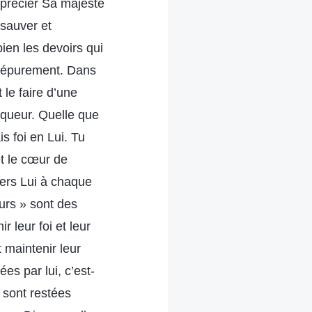
pprécier Sa majesté
 sauver et
ien les devoirs qui
l’épurement. Dans
 le faire d’une
nqueur. Quelle que
s foi en Lui. Tu
t le cœur de
vers Lui à chaque
urs » sont des
 leur foi et leur
 maintenir leur
es par lui, c’est-
s sont restées