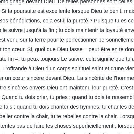
émoignage devant Dieu. De telles personnes sont celles
 Si ta poursuite est excellente lorsque Dieu te bénit, mais
es bénédictions, cela est-il la pureté ? Puisque tu es cer
s le suivre jusqu’à la fin ; tu dois maintenir ta loyauté e
st venu sur la terre pour te perfectionner personnellemen
 ton cœur. Si, quoi que Dieu fasse – peut-être en te do
ute fin –, tu peux toujours Le suivre, cela signifie que tu
 L’offrande à Dieu d’un corps spirituel saint et d’une vie
der un cœur sincère devant Dieu. La sincérité de l’homme 
tre sincères envers Dieu ont maintenu leur pureté. C’est
 Quand tu dois prier, tu pries ; quand tu dois te rassemb
le fais ; quand tu dois chanter des hymnes, tu chantes d
beller contre la chair, tu te rebelles contre la chair. Lors
ntentes pas de faire les choses superficiellement ; lorsqu