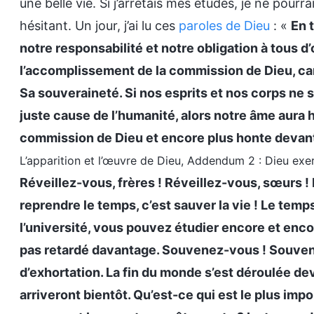
une belle vie. Si j’arrêtais mes études, je ne pourra
hésitant. Un jour, j’ai lu ces
paroles de Dieu
: «
En 
notre responsabilité et notre obligation à tous d’
l’accomplissement de la commission de Dieu, car 
Sa souveraineté. Si nos esprits et nos corps ne 
juste cause de l’humanité, alors notre âme aura 
commission de Dieu et encore plus honte devant
L’apparition et l’œuvre de Dieu, Addendum 2 : Dieu exer
Réveillez-vous, frères ! Réveillez-vous, sœurs ! M
reprendre le temps, c’est sauver la vie ! Le temp
l’université, vous pouvez étudier encore et enco
pas retardé davantage. Souvenez-vous ! Souven
d’exhortation. La fin du monde s’est déroulée d
arriveront bientôt. Qu’est-ce qui est le plus imp