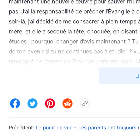
maintenant une nouvelle œuvre pour sauver l’hum
pas. J’ai la responsabilité de prêcher l’Évangile 
soir-là, j’ai décidé de me consacrer à plein temps
mère, et elle a secoué la tête, choquée, en disant
études ; pourquoi changer d’avis maintenant ? Tu e
de ton avenir si tu ne continues pas à étudier ? »
témoigné de l’œuvre de Dieu des derniers jours. Ma
beaucoup de gens ne savent toujours pas que Dieu 
Li
prêche pas l’Évangile et ne témoigne pas de Dieu
pas recevoir le salut de Dieu. » Après que j’ai dit 
m’oppose pas à ta foi, mais je n’ai jamais entendu 
plus, tu as une bourse de 20 000 pesos par semes
pas la chance de recevoir une bourse. Je n’arriv
Précédent:
Le point de vue « Les parents ont toujours ra
entendant que ma mère n’était pas d’accord avec 