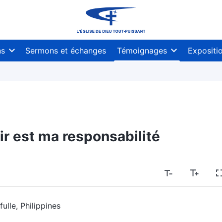
ns
Sermons et échanges
Témoignages
Expositi
r est ma responsabilité
ulle, Philippines