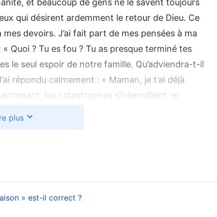
anité, et beaucoup de gens ne le savent toujours
à ceux qui désirent ardemment le retour de Dieu. Ce
 à mes devoirs. J’ai fait part de mes pensées à ma
 : « Quoi ? Tu es fou ? Tu as presque terminé tes
s le seul espoir de notre famille. Qu’adviendra-t-il
 J’ai répondu calmement : « Maman, je t’ai déjà
intenant, les catastrophes s’intensifient, et
est revenu et qu’Il fait une nouvelle œuvre. Si je ne
re plus
, je Le décevrai, et beaucoup de gens ne pourront
cela, ma mère a fondu en larmes et a dit : « Je ne
dire que Dieu voulait que tu arrêtes tes études. Et en
tre ; vas-tu vraiment y renoncer ? Tout le monde n’a
e tout simplement pas à comprendre ton choix. » En
ison » est-il correct ?
ma décision, je me suis senti très découragé, mais