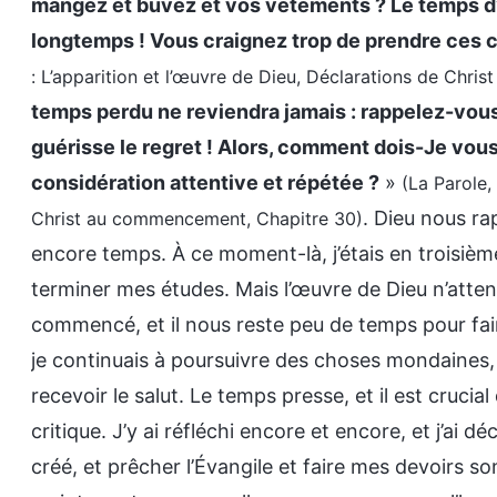
mangez et buvez et vos vêtements ? Le temps d’
longtemps ! Vous craignez trop de prendre ces c
: L’apparition et l’œuvre de Dieu, Déclarations de Chr
temps perdu ne reviendra jamais : rappelez-vous
guérisse le regret ! Alors, comment dois-Je vous 
considération attentive et répétée ?
»
(La Parole,
. Dieu nous ra
Christ au commencement, Chapitre 30)
encore temps. À ce moment-là, j’étais en troisième 
terminer mes études. Mais l’œuvre de Dieu n’atte
commencé, et il nous reste peu de temps pour fair
je continuais à poursuivre des choses mondaines, 
recevoir le salut. Le temps presse, et il est cruc
critique. J’y ai réfléchi encore et encore, et j’ai d
créé, et prêcher l’Évangile et faire mes devoirs so