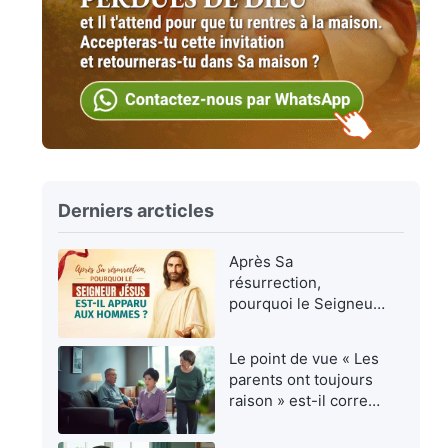
Derniers arcticles
Après Sa
résurrection,
pourquoi le Seigneur
Jésus est-Il apparu
aux hommes ?
Le point de vue « Les
parents ont toujours
raison » est-il correct
?