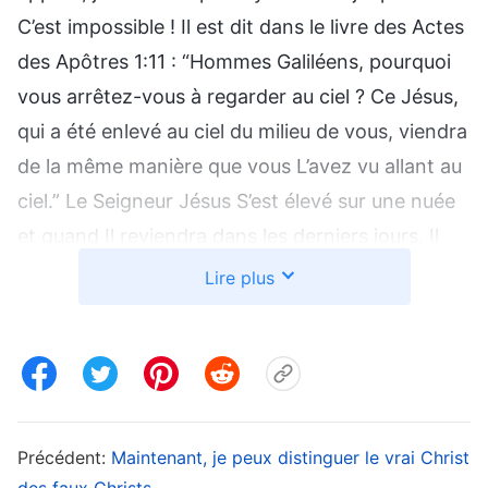
C’est impossible ! Il est dit dans le livre des Actes
des Apôtres 1:11 : “Hommes Galiléens, pourquoi
vous arrêtez-vous à regarder au ciel ? Ce Jésus,
qui a été enlevé au ciel du milieu de vous, viendra
de la même manière que vous L’avez vu allant au
ciel.” Le Seigneur Jésus S’est élevé sur une nuée
et quand Il reviendra dans les derniers jours, Il
devrait revenir sur une nuée avec une grande
Lire plus
gloire. Cela n’est pas encore arrivé, mais il est dit
ici que le Seigneur Jésus est apparu. Ce n’est pas
en accord avec la Bible. » J’ai dit à Mireille ce que
je pensais, et elle était d’accord avec moi. Après
ça, on ne s’est pas penchées davantage sur
Précédent:
Maintenant, je peux distinguer le vrai Christ
l’Église de Dieu Tout-Puissant
, mais on a revu ce
des faux Christs