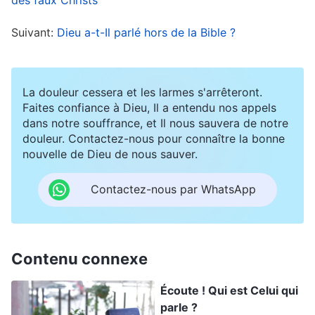
film plusieurs fois.
Suivant:
Dieu a-t-Il parlé hors de la Bible ?
Pendant quelque temps, la nouvelle du retour du
Seigneur a persisté dans mon esprit et puis la
La douleur cessera et les larmes s'arrêteront.
question est revenue entre Mireille et moi
Faites confiance à Dieu, Il a entendu nos appels
dans notre souffrance, et Il nous sauvera de notre
quelques mois plus tard. Nous avons parlé de la
douleur. Contactez-nous pour connaître la bonne
façon dont les paroles qu’ils lisaient dans ce film
nouvelle de Dieu de nous sauver.
leur donnaient foi et espoir, et elles semblaient
Contactez-nous par WhatsApp
dépasser ce que n’importe qui pourrait dire. Dans
tout le monde religieux, seule l’Église de Dieu
Tout-Puissant témoignait du retour du Seigneur,
Contenu connexe
alors les choses n’étaient peut-être pas si
simples. Mais je me suis alors souvenue que la
Écoute ! Qui est Celui qui
Bible affirmait clairement que le Seigneur
parle ?