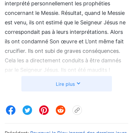
interprété personnellement les prophéties
concernant le Messie. Résultat, quand le Messie
est venu, ils ont estimé que le Seigneur Jésus ne
correspondait pas à leurs interprétations. Alors
ils ont condamné Son œuvre et L’ont même fait
crucifier. Ils ont subi de graves conséquences.
Cela les a directement conduits à être damnés
par le Seigneur Jésus. Ils ont été maudits !
Lire plus
Alors, quand le Seigneur Jésus a dit «
Tout est
accompli
» sur la croix, de quoi parlait-Il ? Pour le
comprendre, il faut bien réfléchir aux prophéties
bibliques sur le retour du Seigneur dans les
derniers jours, et surtout, aux choses que le
Précédent:
Pourquoi le Dieu incarné des derniers jours