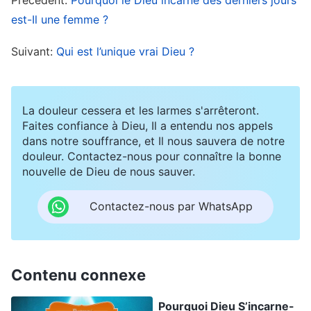
Seigneur Jésus a Lui-même dit qu’Il ferait et à
est-Il une femme ?
Ses paraboles sur le royaume des cieux. Ces
choses sont directement liées à Son œuvre dans
Suivant:
Qui est l’unique vrai Dieu ?
les derniers jours. Nous devons avoir une
compréhension élémentaire de ces prophéties et
La douleur cessera et les larmes s'arrêteront.
paraboles pour bien comprendre de quoi le
Faites confiance à Dieu, Il a entendu nos appels
Seigneur Jésus parlait réellement quand Il a
dans notre souffrance, et Il nous sauvera de notre
douleur. Contactez-nous pour connaître la bonne
prononcé ces paroles sur la croix. Même si nous
nouvelle de Dieu de nous sauver.
ne le comprenons pas pleinement, ce n’est pas
une raison pour supposer qu’Il voulait dire que
Contactez-nous par WhatsApp
l’œuvre de Dieu pour sauver l’humanité était
complètement achevée. C’est une croyance
arbitraire et ridicule. En fait, si nous méditons
Contenu connexe
sérieusement les prophéties et les paraboles du
Pourquoi Dieu S’incarne-