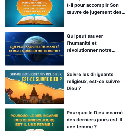
Seigneur Jésus concernant le royaume des
t-Il pour accomplir Son
cieux, nous pouvons acquérir une
œuvre de jugement des
derniers jours ?
compréhension élémentaire du royaume et de
l’œuvre du Seigneur à Son retour. Alors nous
Qui peut sauver
cesserons de mal interpréter sa déclaration : «
l’humanité et
Tout est accompli
. » Le Seigneur Jésus a
révolutionner notre
prophétisé : «
J’ai encore beaucoup de choses à
destin ?
vous dire, mais vous ne pouvez pas les porter
Suivre les dirigeants
maintenant. Quand le consolateur sera venu,
religieux, est-ce suivre
l’Esprit de vérité, il vous conduira dans toute la
Dieu ?
vérité
»
. «
Si quelqu’un entend
(Jean 16:12-13)
mes paroles et ne les garde point, ce n’est pas
Pourquoi le Dieu incarné
moi qui le juge ; car je suis venu non pour juger
des derniers jours est-Il
le monde, mais pour sauver le monde. Celui qui
une femme ?