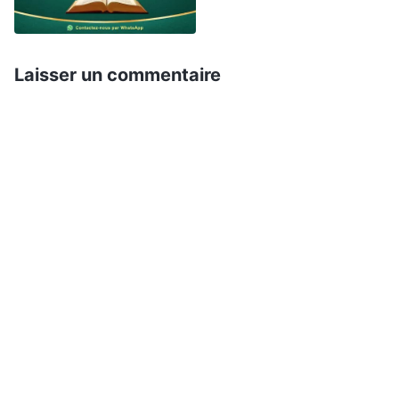
me rejette et qui ne reçoit pas mes paroles a
son juge ; la parole que j’ai annoncée, c’est elle
qui le jugera au dernier jour
»
. «
(Jean 12:47-48)
Laisser un commentaire
Le Père ne juge personne, mais il a remis tout
jugement au Fils. […] Et il lui a donné le pouvoir
de juger, parce qu’il est Fils de l’homme
»
(Jean
. Et il est dit dans 1 Pierre : «
Car c’est le
5:22, 27)
moment où le jugement va commencer par la
maison de Dieu
»
. Dans
(1 Pierre 4:17)
l’Apocalypse, nous lisons : «
Voici, le lion de la
tribu de Juda, le rejeton de David, a vaincu pour
ouvrir le livre et ses sept sceaux
»
(Apocalypse
. «
Que celui qui a des oreilles entende ce
5:5)
que l’Esprit dit aux Églises
»
. Le
(Apocalypse 2:7)