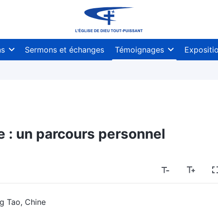
ns
Sermons et échanges
Témoignages
Expositi
e : un parcours personnel
g Tao, Chine