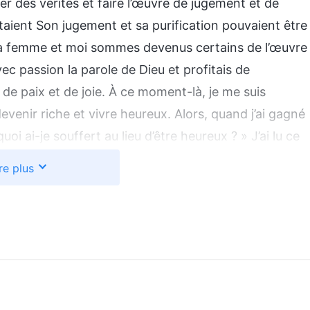
er des vérités et faire l’œuvre de jugement et de
taient Son jugement et sa purification pouvaient être
a femme et moi sommes devenus certains de l’œuvre
vec passion la parole de Dieu et profitais de
de paix et de joie. À ce moment-là, je me suis
devenir riche et vivre heureux. Alors, quand j’ai gagné
oi ai-je souffert au lieu d’être heureux ? » J’ai lu ce
dissipé ma confusion : Dieu Tout-Puissant dit : «
Il
re plus
as jamais été conscient, car tu vis dans un monde
chés par le malin. Tes yeux sont voilés par les
dans les cieux que l’étoile scintillante dans la nuit.
peuses, et tu n’entends ni la voix assourdissante de
u as perdu tout ce qui aurait dû t’appartenir de façon
é. Tu as pénétré dans une mer infinie de souffrance,