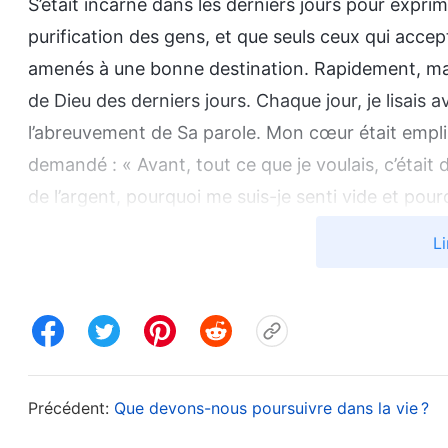
S’était incarné dans les derniers jours pour exprim
purification des gens, et que seuls ceux qui accep
amenés à une bonne destination. Rapidement, m
de Dieu des derniers jours. Chaque jour, je lisais a
l’abreuvement de Sa parole. Mon cœur était empli 
demandé : « Avant, tout ce que je voulais, c’était 
de l’argent, pourquoi me suis-je senti vide et pourqu
passage de la parole de Dieu Tout-Puissant qui a 
Li
existe un énorme secret dans ton cœur. Tu n’en 
sans lumière. Ton cœur et ton esprit ont été arra
ténèbres, t’empêchant de voir aussi bien le soleil 
Tes oreilles sont obstruées par des paroles trom
l’Éternel, ni le bruit des eaux coulant du trône. T
Précédent:
Que devons-nous poursuivre dans la vie ?
légitime, tout ce que le Tout-Puissant t’a octroy