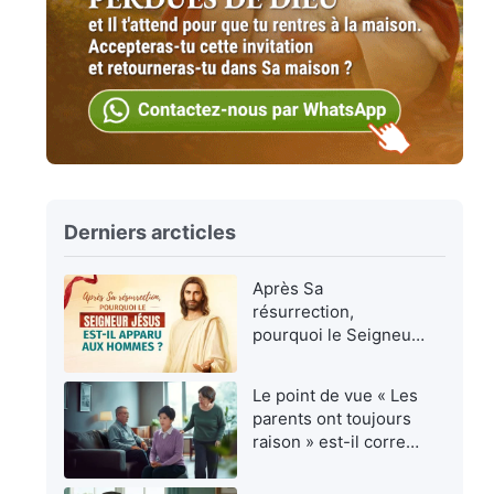
Derniers arcticles
Après Sa
résurrection,
pourquoi le Seigneur
Jésus est-Il apparu
aux hommes ?
Le point de vue « Les
parents ont toujours
raison » est-il correct
?