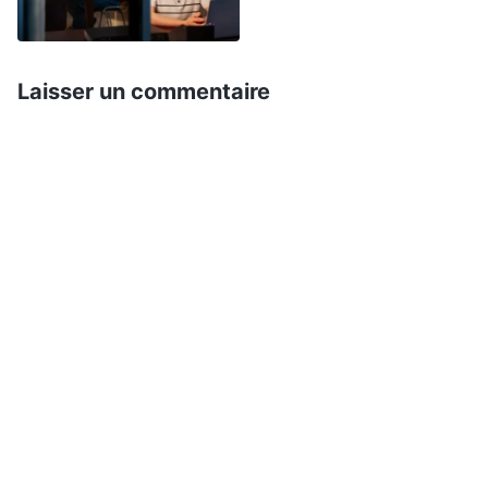
des manquements et de lui rendre la vie difficile ?
Si, ensuite, elle dit du mal de moi au dirigeant, le
Laisser un commentaire
dirigeant ne va-t-il pas me muter ou me renvoyer
? » À cette pensée, j’ai reculé une fois de plus.
Deux jours plus tard, j’ai entendu Sœur Liu
Xiangyi, d’un autre groupe, expliquer que cette
superviseuse n’avait jamais résolu aucun de leurs
problèmes pratiques. Lorsqu’ils l’avaient informée
qu’un membre du groupe avait un tempérament
arrogant, était obsédé par le statut, profitait
souvent des faiblesses des autres, les attaquait
et les contraignait, et avait déjà dérangé des
gens dans l’accomplissement de leur devoir, la
superviseuse avait fermé les yeux et n’avait pas