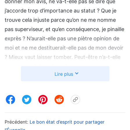
donner mon avis, ne va-t-elle pas se dire que
j’accorde trop d’importance au statut ? Que je
trouve cela injuste parce qu’on ne me nomme
pas superviseur, et qu’en conséquence, je pinaille
exprès ? N’aurait-elle pas une piètre opinion de
moi et ne me destituerait-elle pas de mon devoir
? Mieux vaut laisser tomber. Peut-être n’a-t-elle
pas encore été confrontée au travail assez
Lire plus
longtemps. Si j’attends qu’elle s’y familiarise,
peut-être que ça lui réussira. » Je n’ai donc plus
abordé le sujet avec elle.
Un peu plus tard, nous avons rencontré des
problèmes dans notre travail d’évangélisation et
Précédent:
Le bon état d’esprit pour partager
lui avons demandé de l’aide. Mais elle n’a fait
l’Évangile