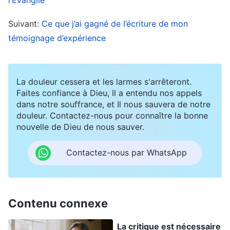
aucun cas du problème et nous a laissés le régler
Suivant:
Ce que j’ai gagné de l’écriture de mon
par nous-mêmes. À une autre occasion, je l’ai
témoignage d’expérience
incidemment entendue expliquer que parce
qu’elle ne connaissait pas bien l’évolution précise
du nombre de nos nouveaux membres, lorsque le
La douleur cessera et les larmes s'arrêteront.
Faites confiance à Dieu, Il a entendu nos appels
dirigeant l’interrogeait, elle choisissait juste un
dans notre souffrance, et Il nous sauvera de notre
nombre à signaler, à partir de rien, ce qui
douleur. Contactez-nous pour connaître la bonne
nouvelle de Dieu de nous sauver.
entraînait un grand écart par rapport au chiffre
réel. J’ai été furieux d’entendre ça. Nous
Contactez-nous par WhatsApp
l’informions chaque mois de la situation
particulière de notre travail d’évangélisation et
nous lui rappelions qu’elle devait davantage le
Contenu connexe
suivre et le guider, mais elle ne savait même pas
La critique est nécessaire
combien de nouveaux venus entraient dans