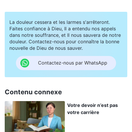
Églises, il n’y avait personne qui pouvait abreuver
les nouveaux venus, et il était donc plus
approprié de faire en sorte qu’ils abreuvent les
La douleur cessera et les larmes s'arrêteront.
Faites confiance à Dieu, Il a entendu nos appels
nouveaux venus. Mais après réflexion, je me suis
dans notre souffrance, et Il nous sauvera de notre
dit : « S’ils vont tous abreuver les nouveaux
douleur. Contactez-nous pour connaître la bonne
nouvelle de Dieu de nous sauver.
venus, je serai toujours à court de personnel
pour mon travail d’évangélisation. Plus tard, si les
Contactez-nous par WhatsApp
résultats de mon travail ne s’améliorent pas, ne
vais-je pas passer pour quelqu’un qui manque de
capacité de travail ? Que penseront de moi les
Contenu connexe
hauts dirigeants ? De plus, prêcher l’Évangile est
également très important en ce moment. S’il n’y
Votre devoir n’est pas
votre carrière
a pas assez de personnes pour prêcher
l’Évangile, cela ne suffira pas non plus. » Quand