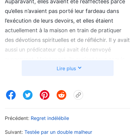
Auparavant, elles avaient été réaffectées parce
qu’elles n’avaient pas porté leur fardeau dans
l’exécution de leurs devoirs, et elles étaient
actuellement à la maison en train de pratiquer
des dévotions spirituelles et de réfléchir. Il y avait
aussi un prédicateur qui avait été renvoyé
auparavant. Maintenant, ils avaient tous acquis
Lire plus
une certaine compréhension d’eux-mêmes, et ils
voulaient tous aussi faire des devoirs, donc je
pouvais arranger pour eux qu’ils aillent prêcher
l’Évangile. Puis, il m’est venu à l’esprit qu’il y avait
une pénurie de personnes chargées de
l’abreuvement, car beaucoup de nouveaux venus
Précédent:
Regret indélébile
avaient rejoint l’Église récemment. Dans plusieurs
Suivant:
Testée par un double malheur