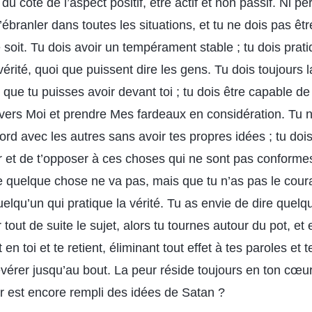
 du côté de l’aspect positif, être actif et non passif. Ni p
t’ébranler dans toutes les situations, et tu ne dois pas êtr
soit. Tu dois avoir un tempérament stable ; tu dois prati
 vérité, quoi que puissent dire les gens. Tu dois toujours
qui que tu puisses avoir devant toi ; tu dois être capable d
ers Moi et prendre Mes fardeaux en considération. Tu n
d avec les autres sans avoir tes propres idées ; tu dois 
 et de t’opposer à ces choses qui ne sont pas conformes 
e quelque chose ne va pas, mais que tu n’as pas le cour
uelqu’un qui pratique la vérité. Tu as envie de dire quel
tout de suite le sujet, alors tu tournes autour du pot, et
 en toi et te retient, éliminant tout effet à tes paroles et 
vérer jusqu’au bout. La peur réside toujours en ton cœur
 est encore rempli des idées de Satan ?