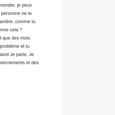
émonder, je peux
 personne ne te
 manière, comme tu
omme cela ?
nt que des mots
 problème et tu
uand Je parle, Je
emerciements et des