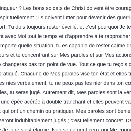
inqueur ? Les bons soldats de Christ doivent être coura
 spirituellement ; ils doivent lutter pour devenir des guerr
rt. Tu dois toujours rester éveillé, et c’est pourquoi Je
t avec Moi tout le temps et d’apprendre à te rapprocher 
mporte quelle situation, tu es capable de rester calme d
urs et te concentrant sur Mes paroles et sur Mes actions
e changeras pas ton point de vue. Tout ce que tu reçois 
 pratiqué. Chacune de Mes paroles vise ton état et elles 
es nies verbalement, tu ne peux pas les nier dans ton cœu
s, tu seras jugé. Autrement dit, Mes paroles sont la vérit
t une épée acérée à double tranchant et elles peuvent v
 qui ont un chemin où pratiquer, Mes paroles sont bénies
seront indubitablement jugés ; c’est tellement concret. De
 Je juge s’est élargie. Non seulement ceux qui Me conn