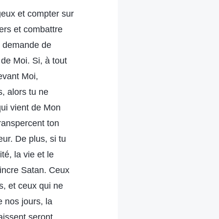
geux et compter sur
iers et combattre
 te demande de
de Moi. Si, à tout
evant Moi,
, alors tu ne
qui vient de Mon
transpercent ton
r. De plus, si tu
é, la vie et le
aincre Satan. Ceux
, et ceux qui ne
 nos jours, la
aissent seront