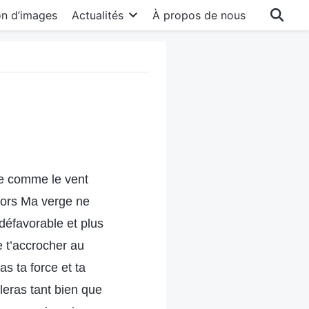
on d’images
Actualités
À propos de nous
re comme le vent
alors Ma verge ne
défavorable et plus
e t’accrocher au
s ta force et ta
leras tant bien que