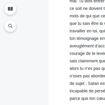
mal. Tu dois entrer
ce soit ne doivent 
mots de qui que ce 
que tu sais être la
travailler en toi, 
ton témoignage env
aveuglément d’accor
courage de te lever
sais clairement qu
alors tu n’es pas q
n’oses pas aborder 
de sujet : Satan est
incapable de persé
parce que ton cœur