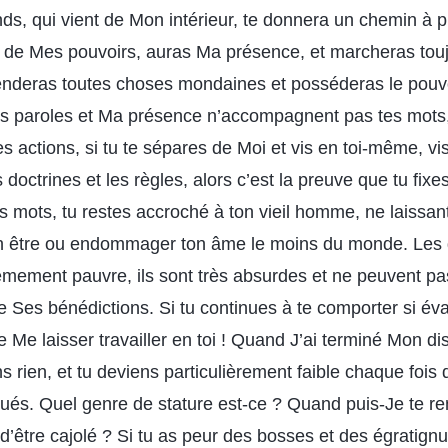
ds, qui vient de Mon intérieur, te donnera un chemin à p
de Mes pouvoirs, auras Ma présence, et marcheras tou
cenderas toutes choses mondaines et posséderas le pouvo
es paroles et Ma présence n’accompagnent pas tes mots,
 actions, si tu te sépares de Moi et vis en toi-même, vi
s doctrines et les règles, alors c’est la preuve que tu fixes
s mots, tu restes accroché à ton vieil homme, ne laissan
on être ou endommager ton âme le moins du monde. Les g
rêmement pauvre, ils sont très absurdes et ne peuvent pas
e Ses bénédictions. Si tu continues à te comporter si é
 Me laisser travailler en toi ! Quand J’ai terminé Mon di
ns rien, et tu deviens particulièrement faible chaque foi
qués. Quel genre de stature est-ce ? Quand puis-Je te re
d’être cajolé ? Si tu as peur des bosses et des égratignu