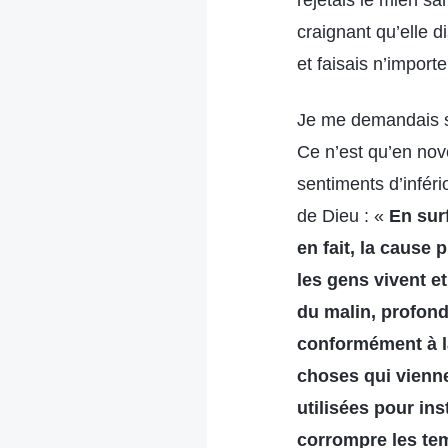
rejetais le mien sa
craignant qu’elle 
et faisais n’import
Je me demandais sou
Ce n’est qu’en nov
sentiments d’inféri
de Dieu : «
En surf
en fait, la cause
les gens vivent e
du malin, profon
conformément à la
choses qui vienne
utilisées pour ins
corrompre les te