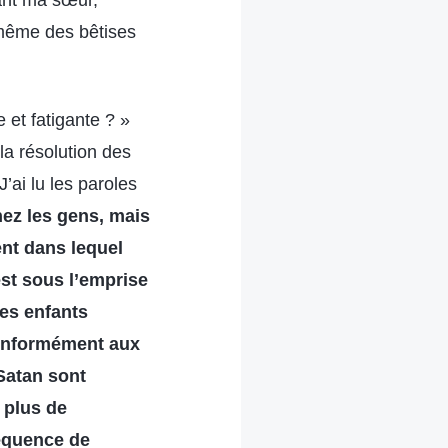
vant ma sœur,
 même des bêtises
 et fatigante ? »
la résolution des
’ai lu les paroles
hez les gens, mais
ent dans lequel
est sous l’emprise
es enfants
 conformément aux
Satan sont
n plus de
équence de