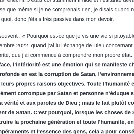
ns réfléchir. J’étais constamment timide et hésitante de
dise que même si je ne comprenais rien, je disais quand
e quoi, donc j’étais très passive dans mon devoir.
vent : « Pourquoi est-ce que je vis une vie si pitoyable
embre 2022, quand j’ai lu l’échange de Dieu concernant 
orité, que j’ai commencé à comprendre mon propre état. J
ace, l’infériorité est une émotion qui se manifeste c
 profonde en est la corruption de Satan, l’environnem
t leurs propres raisons objectives. Toute l’humanité 
dément corrompue par Satan et personne n’éduque s
 vérité et aux paroles de Dieu ; mais le fait plutôt
nt de Satan. C’est pourquoi, lorsque les choses de 
truire la prochaine génération et toute l’humanité, e
mpéraments et l’essence des gens, cela a pour cons