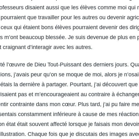
fesseurs disaient aussi que les élèves comme moi qui 
pourraient que travailler pour les autres ou devenir agric
 ceux qui étaient bons élèves pourraient devenir des dir
s m’ont beaucoup blessée. Je suis devenue de plus en pl
t craignant d’interagir avec les autres.
pté l’œuvre de Dieu Tout-Puissant des derniers jours. Q
nions, j’avais peur qu’on se moque de moi, alors je n’osa
’étais la dernière à partager. Pourtant, j’ai découvert que
saient pas et m’encourageaient au contraire à échanger
ntir contrainte dans mon cœur. Plus tard, j’ai pu faire m
entais constamment inférieure à cause de mes réaction
mon état était souvent affecté lorsque je faisais mon devoir
’illustration. Chaque fois que je discutais des images av