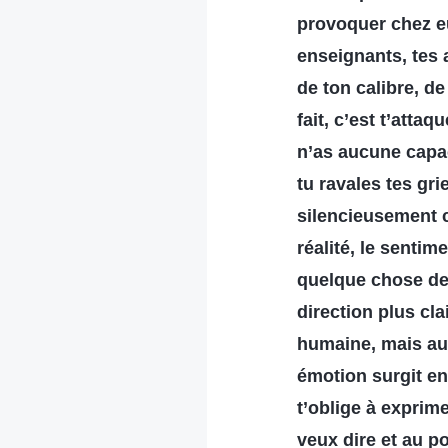
provoquer chez e
enseignants, tes a
de ton calibre, d
fait, c’est t’attaq
n’as aucune capac
tu ravales tes gri
silencieusement c
réalité, le sentim
quelque chose de 
direction plus cla
humaine, mais au 
émotion surgit en
t’oblige à exprime
veux dire et au p