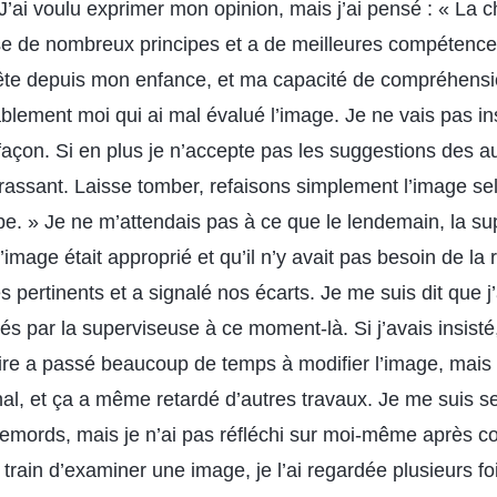
. J’ai voulu exprimer mon opinion, mais j’ai pensé : « La 
ise de nombreux principes et a de meilleures compétence
ête depuis mon enfance, et ma capacité de compréhensi
blement moi qui ai mal évalué l’image. Je ne vais pas ins
 façon. Si en plus je n’accepte pas les suggestions des au
assant. Laisse tomber, refaisons simplement l’image se
ipe. » Je ne m’attendais pas à ce que le lendemain, la s
image était approprié et qu’il n’y avait pas besoin de la r
s pertinents et a signalé nos écarts. Je me suis dit que 
és par la superviseuse à ce moment-là. Si j’avais insisté,
re a passé beaucoup de temps à modifier l’image, mais t
nal, et ça a même retardé d’autres travaux. Je me suis s
 remords, mais je n’ai pas réfléchi sur moi-même après co
 train d’examiner une image, je l’ai regardée plusieurs foi