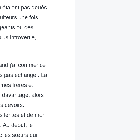
n’étaient pas doués
ulteurs une fois
igeants ou des
us introvertie,
uand j’ai commencé
is pas échanger. La
 mes frères et
 davantage, alors
es devoirs.
s lentes et de mon
. Au début, je
ec les sœurs qui