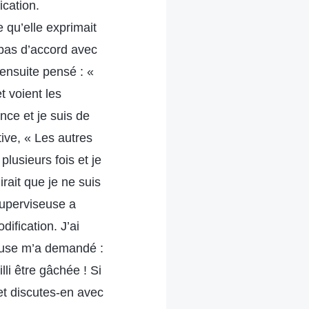
ication.
 qu’elle exprimait
s pas d’accord avec
 ensuite pensé : «
t voient les
ce et je suis de
tive, « Les autres
plusieurs fois et je
rait que je ne suis
 superviseuse a
dification. J’ai
seuse m’a demandé :
li être gâchée ! Si
 et discutes-en avec