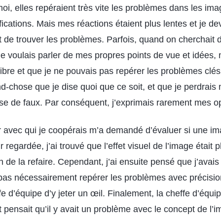
oi, elles repéraient très vite les problèmes dans les im
cations. Mais mes réactions étaient plus lentes et je de
nt de trouver les problèmes. Parfois, quand on cherchait 
je voulais parler de mes propres points de vue et idées, 
alibre et que je ne pouvais pas repérer les problèmes clé
nd-chose que je dise quoi que ce soit, et que je perdrais 
se de faux. Par conséquent, j’exprimais rarement mes op
 avec qui je coopérais m’a demandé d’évaluer si une im
ir regardée, j’ai trouvé que l’effet visuel de l’image était pl
n de la refaire. Cependant, j’ai ensuite pensé que j’avais 
pas nécessairement repérer les problèmes avec précision,
 d’équipe d’y jeter un œil. Finalement, la cheffe d’équip
t pensait qu’il y avait un problème avec le concept de l’i