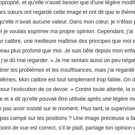
 approprié, et qu’elle n’avait besoin que d’une légère modif
rs sœurs ont regardé cette image et ont dit que le thème
t qu’elle n’avait aucune valeur. Dans mon cœur, je n’étai
et je voulais exprimer ma propre opinion. Cependant, j’ai
ur calibre, une meilleure maîtrise des principes que moi e
eau plus profond que moi. Je suis bête depuis mon enfan
c j’ai dû mal regarder. » Je me sentais aussi un peu néga
rer les problèmes et les insuffisances, mais j’ai regardé 
blèmes. Mon calibre est tout simplement trop faible. On di
pour l’exécution de ce devoir. » Contre toute attente, la
 et a dit qu’elle pouvait être utilisée après une légère mo
ne pas avoir insisté sur le moment. Plus tard, la supervi
pas campé sur tes positions ? Une image précieuse a fail
oint de vue est correct, s’il te plaît, partage ton opinion