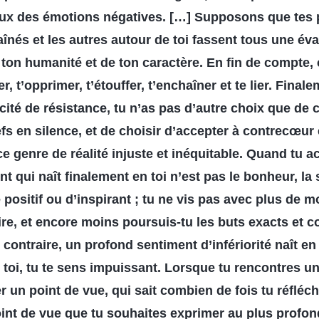
ux des émotions négatives. […] Supposons que tes p
înés et les autres autour de toi fassent tous une éval
e ton humanité et de ton caractère. En fin de compte, 
uer, t’opprimer, t’étouffer, t’enchaîner et te lier. Fina
ité de résistance, tu n’as pas d’autre choix que de c
efs en silence, et de choisir d’accepter à contrecœur
e genre de réalité injuste et inéquitable. Quand tu a
ent qui naît finalement en toi n’est pas le bonheur, la 
positif ou d’inspirant ; tu ne vis pas avec plus de m
ire, et encore moins poursuis-tu les buts exacts et co
contraire, un profond sentiment d’infériorité naît en 
 toi, tu te sens impuissant. Lorsque tu rencontres u
r un point de vue, qui sait combien de fois tu réfléch
oint de vue que tu souhaites exprimer au plus profon