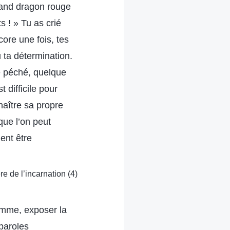
grand dragon rouge
 ! » Tu as crié
core une fois, tes
 ta détermination.
e péché, quelque
 difficile pour
aître sa propre
que l’on peut
ent être
re de l’incarnation (4)
homme, exposer la
paroles