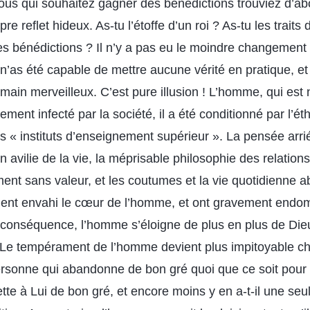
ous qui souhaitez gagner des bénédictions trouviez d’abo
re reflet hideux. As-tu l’étoffe d’un roi ? As-tu les traits
des bénédictions ? Il n’y a pas eu le moindre changement
n’as été capable de mettre aucune vérité en pratique, et
ain merveilleux. C’est pure illusion ! L’homme, qui est n
ement infecté par la société, il a été conditionné par l’éth
s « instituts d’enseignement supérieur ». La pensée arrié
n avilie de la vie, la méprisable philosophie des relatio
ent sans valeur, et les coutumes et la vie quotidienne ab
ent envahi le cœur de l’homme, et ont gravement endo
conséquence, l’homme s’éloigne de plus en plus de Die
. Le tempérament de l’homme devient plus impitoyable cha
rsonne qui abandonne de bon gré quoi que ce soit pour
tte à Lui de bon gré, et encore moins y en a-t-il une seu