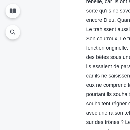
rebelle, car ils on
sorte qu’ils ne sav
encore Dieu. Quand 
Le trahissent auss
Son courroux, Le t
fonction originell
des bêtes sous un
ils essaient de par
car ils ne saisisse
eux ne comprend la 
pourtant ils souhai
souhaitent régner c
avec une raison tel
sur des trônes ? L