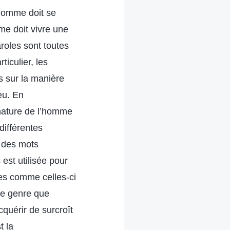
’homme doit se
e doit vivre une
roles sont toutes
iculier, les
s sur la manière
eu. En
nature de l’homme
différentes
 des mots
est utilisée pour
es comme celles-ci
ce genre que
cquérir de surcroît
t la