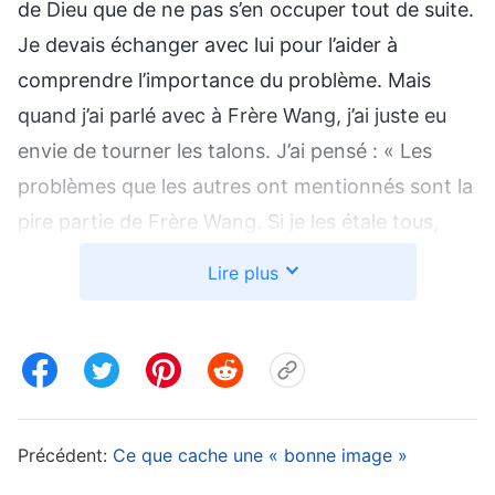
de Dieu que de ne pas s’en occuper tout de suite.
Je devais échanger avec lui pour l’aider à
comprendre l’importance du problème. Mais
quand j’ai parlé avec à Frère Wang, j’ai juste eu
envie de tourner les talons. J’ai pensé : « Les
problèmes que les autres ont mentionnés sont la
pire partie de Frère Wang. Si je les étale tous,
n’aura-t-il pas l’impression que je le rabaisse
Lire plus
comme s’il n’avait aucun mérite ? Ne serait-ce
pas humiliant ? Et ne m’en voudra-t-il pas s’il
pense que je le vise personnellement ? On se voit
en permanence, dans les réunions et dans notre
devoir. Comment ferons-nous si notre relation
Précédent:
Ce que cache une « bonne image »
devient tendue ? » Alors j’ai pensé qu’il disait