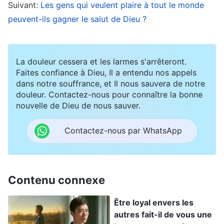
toujours qu’il avait un tempérament arrogant
Suivant:
Les gens qui veulent plaire à tout le monde
peuvent-ils gagner le salut de Dieu ?
dans les réunions. Si je me contentais d’y faire
allusion sans approfondir ni toucher aucun point
sensible, ce ne serait pas trop embarrassant
La douleur cessera et les larmes s'arrêteront.
pour lui et notre relation risquerait moins de se
Faites confiance à Dieu, Il a entendu nos appels
dans notre souffrance, et Il nous sauvera de notre
dégrader. Du coup, dans notre échange, je n’ai
douleur. Contactez-nous pour connaître la bonne
fait qu’effleurer le sujet. J’ai dit qu’il était arrogant
nouvelle de Dieu de nous sauver.
et condescendant envers les autres. Il m’a
Contactez-nous par WhatsApp
écoutée, a reconnu qu’il avait ces problèmes et
dit qu’il en était conscient. Je savais qu’il ne se
rendait pas compte de la gravité du problème,
Contenu connexe
mais je n’ai rien ajouté. Puisqu’il n’avait gagné
aucune vraie compréhension de lui-même, il est
Être loyal envers les
resté aussi entêté dans son devoir et incapable
autres fait-il de vous une