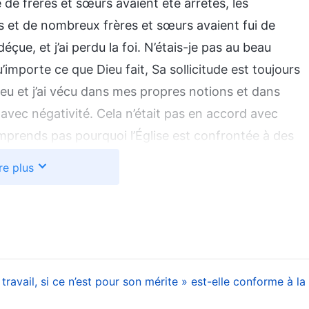
 de frères et sœurs avaient été arrêtés, les
s et de nombreux frères et sœurs avaient fui de
éçue, et j’ai perdu la foi. N’étais-je pas au beau
mporte ce que Dieu fait, Sa sollicitude est toujours
Dieu et j’ai vécu dans mes propres notions et dans
avec négativité. Cela n’était pas en accord avec
 comprends pas pourquoi l’Église est confrontée à des
rmis au Parti communiste de nous arrêter et de nous
re plus
rie, guide-moi pour que je comprenne Ton intention
 de découragement. »
e Dieu qui m’ont émue très profondément.
Dieu Tout-
re et possède une signification extraordinaire, car
 travail, si ce n’est pour son mérite » est-elle conforme à la
et le salut de l’humanité. Naturellement, il en est
même si celui-ci était intègre et droit à Ses yeux.