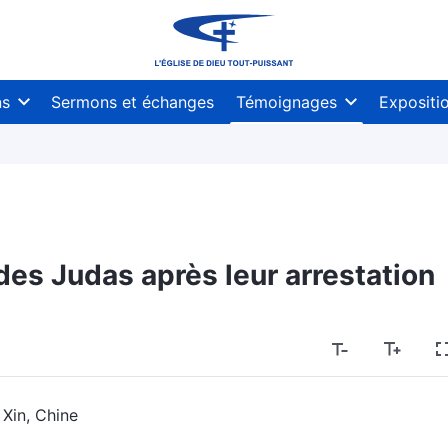
ns
Sermons et échanges
Témoignages
Expositi
es Judas après leur arrestation
 Xin, Chine