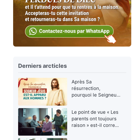
Derniers arcticles
Après Sa
résurrection,
pourquoi le Seigneur
Jésus est-Il apparu
aux hommes ?
Le point de vue « Les
parents ont toujours
raison » est-il correct
?