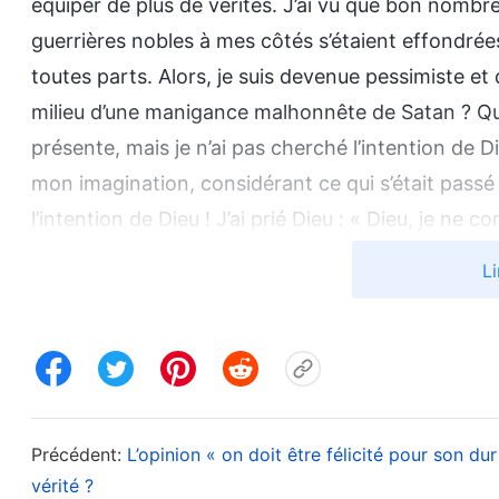
équiper de plus de vérités. J’ai vu que bon nombre
guerrières nobles à mes côtés s’étaient effondrée
toutes parts. Alors, je suis devenue pessimiste et d
milieu d’une manigance malhonnête de Satan ? Qu’i
présente, mais je n’ai pas cherché l’intention de 
mon imagination, considérant ce qui s’était passé 
l’intention de Dieu ! J’ai prié Dieu : « Dieu, je ne
circonstances aussi graves, ni pourquoi Tu as pe
Li
persécuter de manière frénétique. Dieu, je T’en p
et que je sorte de cet état d’incompréhension et
Tout cherchant, j’ai lu un passage des paroles d
Puissant
dit : «
Tout ce que Dieu fait est nécessai
Précédent:
L’opinion « on doit être félicité pour son dur
tout ce qu’Il fait en l’homme concerne Sa gestion 
vérité ?
de même pour l’œuvre que Dieu a réalisée en Job, 