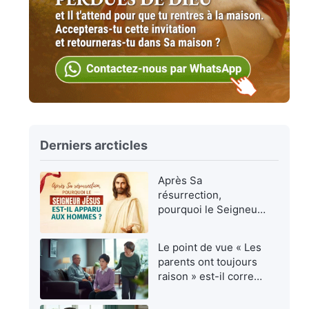
Derniers arcticles
Après Sa
résurrection,
pourquoi le Seigneur
Jésus est-Il apparu
aux hommes ?
Le point de vue « Les
parents ont toujours
raison » est-il correct
?