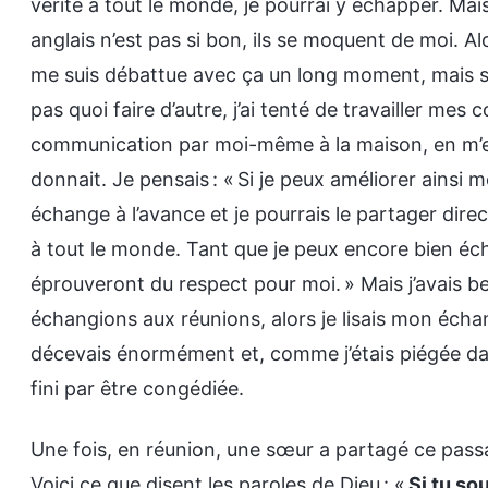
vérité à tout le monde, je pourrai y échapper. Mai
anglais n’est pas si bon, ils se moquent de moi. A
me suis débattue avec ça un long moment, mais s
pas quoi faire d’autre, j’ai tenté de travailler mes 
communication par moi-même à la maison, en m’en
donnait. Je pensais : « Si je peux améliorer ainsi 
échange à l’avance et je pourrais le partager direc
à tout le monde. Tant que je peux encore bien écha
éprouveront du respect pour moi. » Mais j’avais be
échangions aux réunions, alors je lisais mon écha
décevais énormément et, comme j’étais piégée dans
fini par être congédiée.
Une fois, en réunion, une sœur a partagé ce pass
Voici ce que disent les paroles de Dieu : «
Si tu so