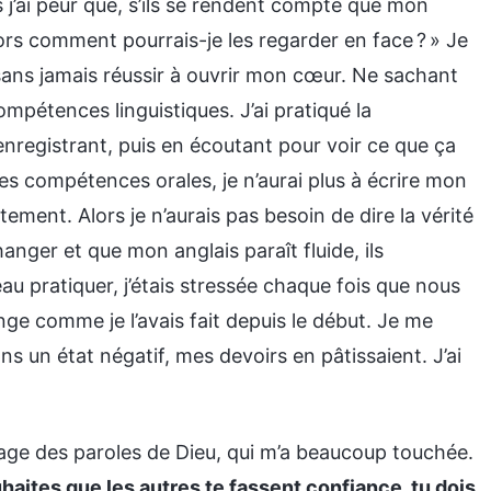
s j’ai peur que, s’ils se rendent compte que mon
lors comment pourrais-je les regarder en face ? » Je
ans jamais réussir à ouvrir mon cœur. Ne sachant
compétences linguistiques. J’ai pratiqué la
registrant, puis en écoutant pour voir ce que ça
mes compétences orales, je n’aurai plus à écrire mon
tement. Alors je n’aurais pas besoin de dire la vérité
nger et que mon anglais paraît fluide, ils
au pratiquer, j’étais stressée chaque fois que nous
nge comme je l’avais fait depuis le début. Je me
 un état négatif, mes devoirs en pâtissaient. J’ai
age des paroles de Dieu, qui m’a beaucoup touchée.
uhaites que les autres te fassent confiance, tu dois