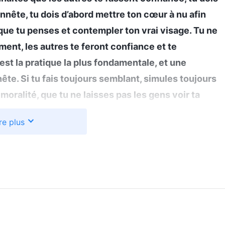
nête, tu dois d’abord mettre ton cœur à nu afin
 que tu penses et contempler ton vrai visage. Tu ne
ment, les autres te feront confiance et te
t la pratique la plus fondamentale, et une
te. Si tu fais toujours semblant, simules toujours
 moralité, que tu ne laisses pas les gens voir ta
s aux gens une fausse image afin qu’ils croient que
re plus
, juste et altruiste, n’est-ce pas de la tromperie et
les de te percer à jour, à un moment donné ? Alors,
 de cela, mets-toi à nu et mets ton cœur à nu pour
ur à nu pour que les autres le voient, si tu peux
s – aussi bien positifs que négatifs –, n’est-ce pas
 les autres te voient, alors Dieu aussi te verra. Il
 voient, alors tu es aussi sûrement honnête devant