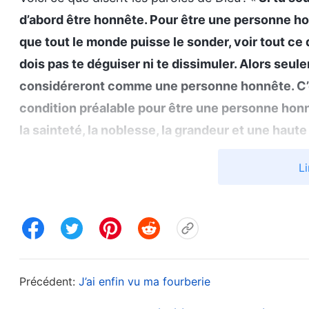
d’abord être honnête. Pour être une personne hon
que tout le monde puisse le sonder, voir tout ce
dois pas te déguiser ni te dissimuler. Alors seule
considéreront comme une personne honnête. C’es
condition préalable pour être une personne honnê
la sainteté, la noblesse, la grandeur et une haute
corruption et tes insuffisances, que tu présente
Li
tu as de l’intégrité, que tu es grand, désintéressé
de la fausseté ? Les gens ne seront-ils pas capab
ne te déguise pas et ne te dissimule pas. Au lieu
que les autres te voient. Si tu peux mettre ton cœ
mettre à nu toutes tes pensées et tous tes projet
Précédent:
J’ai enfin vu ma fourberie
de l’honnêteté ? Si tu peux te mettre à nu pour que
dira : “Si tu t’es mis à nu pour que les autres te