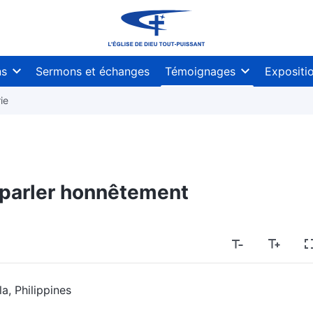
ns
Sermons et échanges
Témoignages
Expositi
ie
 parler honnêtement
a, Philippines