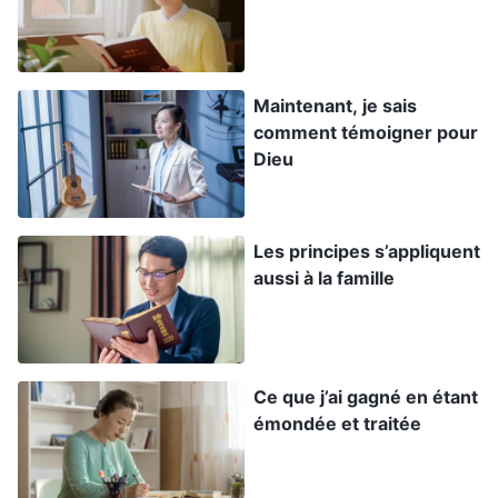
d’autre le fasse. Est-ce la manifestation d’une
personne honnête ? Clairement, non. Alors,
comment doit se comporter une personne
Maintenant, je sais
honnête ? Elle doit se soumettre aux
comment témoigner pour
Dieu
arrangements de Dieu, être dévouée au devoir
qu’elle est censée accomplir et s’efforcer de
satisfaire la volonté de Dieu. Cela se manifeste
Les principes s’appliquent
de plusieurs manières. D’une part, tu dois
aussi à la famille
accepter ton devoir avec un cœur honnête, ne
pas considérer tes intérêts charnels, ne pas
être hésitant et ne pas manigancer pour ton
Ce que j’ai gagné en étant
propre profit. Ce sont les manifestations de
émondée et traitée
l’honnêteté. Une autre manifestation consiste à
accomplir ton devoir correctement, de tout ton