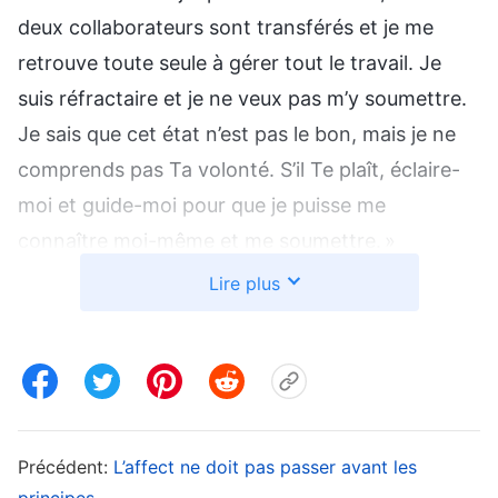
deux collaborateurs sont transférés et je me
retrouve toute seule à gérer tout le travail. Je
suis réfractaire et je ne veux pas m’y soumettre.
Je sais que cet état n’est pas le bon, mais je ne
comprends pas Ta volonté. S’il Te plaît, éclaire-
moi et guide-moi pour que je puisse me
connaître moi-même et me soumettre. »
Lire plus
Plus tard, une sœur m’a envoyé un passage des
paroles de Dieu
révélateur de mon état. Dieu dit :
«
Quelles sont les manifestations d’une
personne honnête ? Premièrement, c’est de ne
pas douter des paroles de Dieu. C’est l’une des
Précédent:
L’affect ne doit pas passer avant les
manifestations d’une personne honnête. En
principes