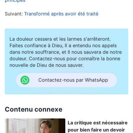
dehors de cela, la manifestation la plus
Suivant:
Transformé après avoir été traité
importante, c’est de chercher et de pratiquer la
vérité en toutes choses ; c’est ce qu’il y a de
plus crucial. Tu prétends être honnête, mais tu
La douleur cessera et les larmes s'arrêteront.
relègues tout le temps les paroles de Dieu dans
Faites confiance à Dieu, Il a entendu nos appels
dans notre souffrance, et Il nous sauvera de notre
un coin de ton esprit et tu fais tout ce que tu
douleur. Contactez-nous pour connaître la bonne
veux. Est-ce la manifestation d’une personne
nouvelle de Dieu de nous sauver.
honnête ? Tu dis : “Bien que mon calibre soit
Contactez-nous par WhatsApp
faible, j’ai un cœur honnête.” Et cependant,
lorsqu’un devoir t’incombe, tu as peur de
souffrir et de devoir en assumer la
Contenu connexe
responsabilité si tu ne l’accomplis pas bien,
donc tu présentes des excuses pour t’exonérer
La critique est nécessaire
de ton devoir et tu suggères que quelqu’un
pour bien faire un devoir