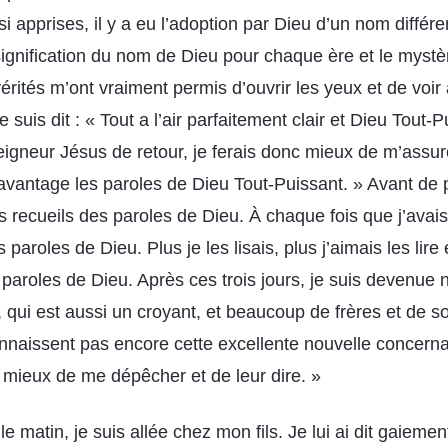
ssi apprises, il y a eu l’adoption par Dieu d’un nom diffé
ignification du nom de Dieu pour chaque ère et le mystèr
érités m’ont vraiment permis d’ouvrir les yeux et de voi
suis dit : « Tout a l’air parfaitement clair et Dieu Tout-P
igneur Jésus de retour, je ferais donc mieux de m’assure
davantage les paroles de Dieu Tout-Puissant. » Avant de
s recueils des paroles de Dieu. À chaque fois que j’avai
es paroles de Dieu. Plus je les lisais, plus j’aimais les lire
s paroles de Dieu. Après ces trois jours, je suis devenue
ls, qui est aussi un croyant, et beaucoup de frères et de 
onnaissent pas encore cette excellente nouvelle concerna
s mieux de me dépêcher et de leur dire. »
 le matin, je suis allée chez mon fils. Je lui ai dit gaiement