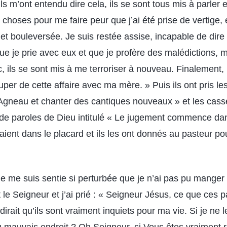
’ils m’ont entendu dire cela, ils se sont tous mis à parl
 choses pour me faire peur que j’ai été prise de vertige, 
et bouleversée. Je suis restée assise, incapable de dire 
que je prie avec eux et que je profère des malédictions, m
 ils se sont mis à me terroriser à nouveau. Finalement, m
per de cette affaire avec ma mère. » Puis ils ont pris l
 l’Agneau et chanter des cantiques nouveaux » et les cas
l de paroles de Dieu intitulé « Le jugement commence da
aient dans le placard et ils les ont donnés au pasteur pou
je me suis sentie si perturbée que je n’ai pas pu manger 
le Seigneur et j’ai prié : « Seigneur Jésus, ce que ces pa
 dirait qu’ils sont vraiment inquiets pour ma vie. Si je ne 