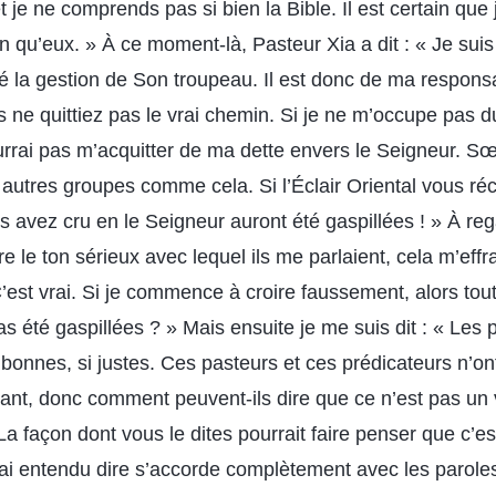
 et je ne comprends pas si bien la Bible. Il est certain qu
n qu’eux. » À ce moment-là, Pasteur Xia a dit : « Je suis
é la gestion de Son troupeau. Il est donc de ma responsa
 ne quittiez pas le vrai chemin. Si je ne m’occupe pas 
urrai pas m’acquitter de ma dette envers le Seigneur. S
 autres groupes comme cela. Si l’Éclair Oriental vous ré
 avez cru en le Seigneur auront été gaspillées ! » À reg
e le ton sérieux avec lequel ils me parlaient, cela m’eff
 C’est vrai. Si je commence à croire faussement, alors to
pas été gaspillées ? » Mais ensuite je me suis dit : « Les
 si bonnes, si justes. Ces pasteurs et ces prédicateurs n’on
ant, donc comment peuvent-ils dire que ce n’est pas un 
« La façon dont vous le dites pourrait faire penser que c’es
 ai entendu dire s’accorde complètement avec les parol