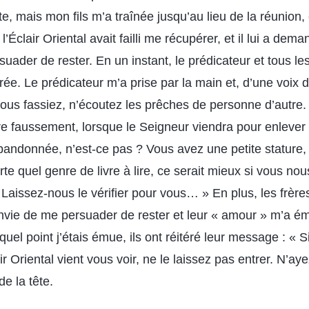
nte, mais mon fils m’a traînée jusqu’au lieu de la réunion, 
’Éclair Oriental avait failli me récupérer, et il lui a dem
ader de rester. En un instant, le prédicateur et tous les 
e. Le prédicateur m’a prise par la main et, d’une voix d
vous fassiez, n’écoutez les prêches de personne d’autre.
 faussement, lorsque le Seigneur viendra pour enlever 
bandonnée, n’est-ce pas ? Vous avez une petite stature,
te quel genre de livre à lire, ce serait mieux si vous n
 Laissez-nous le vérifier pour vous… » En plus, les frère
envie de me persuader de rester et leur « amour » m’a é
 quel point j’étais émue, ils ont réitéré leur message : « 
ir Oriental vient vous voir, ne le laissez pas entrer. N’aye
 de la tête.