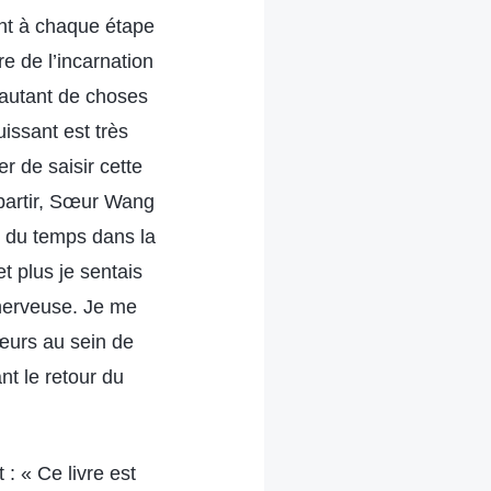
rent à chaque étape
e de l’incarnation
r autant de choses
uissant est très
r de saisir cette
 partir, Sœur Wang
s du temps dans la
 et plus je sentais
 nerveuse. Je me
sœurs au sein de
nt le retour du
 : « Ce livre est