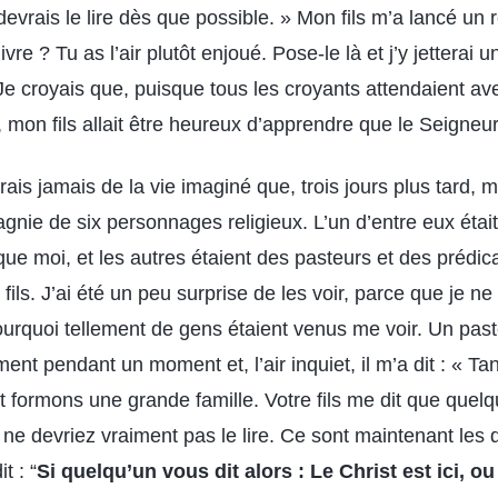
devrais le lire dès que possible. » Mon fils m’a lancé un 
vre ? Tu as l’air plutôt enjoué. Pose-le là et j’y jetterai
 Je croyais que, puisque tous les croyants attendaient av
 mon fils allait être heureux d’apprendre que le Seigneur
ais jamais de la vie imaginé que, trois jours plus tard, mo
nie de six personnages religieux. L’un d’entre eux était
e moi, et les autres étaient des pasteurs et des prédica
ils. J’ai été un peu surprise de les voir, parce que je 
pourquoi tellement de gens étaient venus me voir. Un pa
ent pendant un moment et, l’air inquiet, il m’a dit : « T
t formons une grande famille. Votre fils me dit que quel
 ne devriez vraiment pas le lire. Ce sont maintenant les d
t : “
Si quelqu’un vous dit alors : Le Christ est ici, ou :