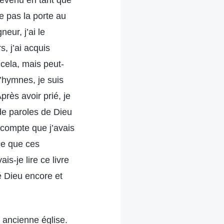
revenu en tant que
e pas la porte au
eur, j’ai le
, j’ai acquis
 cela, mais peut-
d’hymnes, je suis
près avoir prié, je
de paroles de Dieu
 compte que j’avais
 ce que ces
is-je lire ce livre
ié Dieu encore et
 ancienne église.