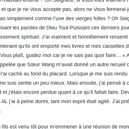
au mauvais endroit ? Oh Seigneur, si Vous êtes vraiment 
 et que je ne Vous accepte pas, alors ne Vous fermerai-j
pas simplement comme l’une des vierges folles ? Oh Seign
isant les paroles de Dieu Tout-Puissant ces derniers jours
ssement spirituel. J’ai vraiment et honnêtement ressenti
aintenant qu’ils ont emporté mes livres et mes cassettes 
il Vous plaît, guidez-moi car je ne sais pas quoi faire… » A
appelée que Sœur Wang m’avait donné un autre recueil 
e l’ai caché au fond du placard. Lorsque je me suis rendu
 me suis sentie un peu mieux. Mais ensuite, j’ai pensé à
 et j’étais encore perdue quant à ce qu’il fallait faire. Deva
là, j’ai à peine dormi, tant mon esprit était agité. J’ai pr
…
fils est venu tôt pour m’emmener à une réunion de mon