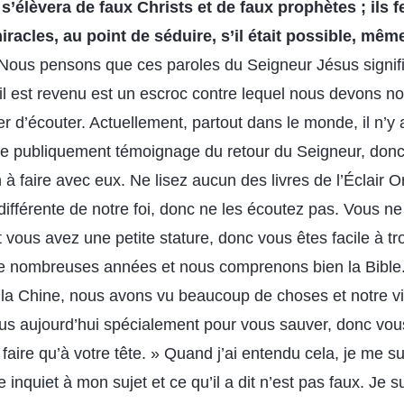
 s’élèvera de faux Christs et de faux prophètes ; ils 
racles, au point de séduire, s’il était possible, mêm
 Nous pensons que ces paroles du Seigneur Jésus signif
’il est revenu est un escroc contre lequel nous devons n
 d’écouter. Actuellement, partout dans le monde, il n’y a
re publiquement témoignage du retour du Seigneur, donc
n à faire avec eux. Ne lisez aucun des livres de l’Éclair O
différente de notre foi, donc ne les écoutez pas. Vous 
et vous avez une petite stature, donc vous êtes facile à 
e nombreuses années et nous comprenons bien la Bible
la Chine, nous avons vu beaucoup de choses et notre vie
 aujourd’hui spécialement pour vous sauver, donc vou
 faire qu’à votre tête. » Quand j’ai entendu cela, je me su
re inquiet à mon sujet et ce qu’il a dit n’est pas faux. Je su