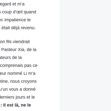
regard et m’a
 un coup d’œil quand
ec impatience le
 était déjà revenu.
n fils viendrait
 Pasteur Xia, de la
teurs de la
ne comprenais pas ce
steur nommé Li m’a
antine, nous croyons
qu’un vous a donné
erniers jours et le
 Il est là, ne le