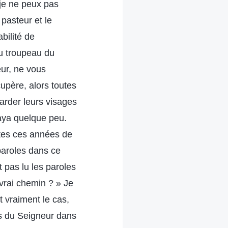
e je ne peux pas
 pasteur et le
bilité de
du troupeau du
œur, ne vous
cupère, alors toutes
arder leurs visages
raya quelque peu.
utes ces années de
 paroles dans ce
t pas lu les paroles
vrai chemin ? » Je
t vraiment le cas,
es du Seigneur dans