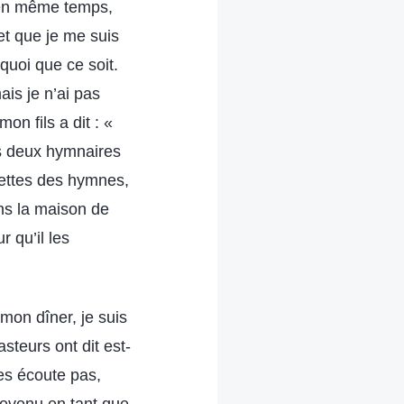
er en même temps,
et que je me suis
quoi que ce soit.
ais je n’ai pas
on fils a dit : «
es deux hymnaires
settes des hymnes,
ns la maison de
r qu’il les
mon dîner, je suis
steurs ont dit est-
les écoute pas,