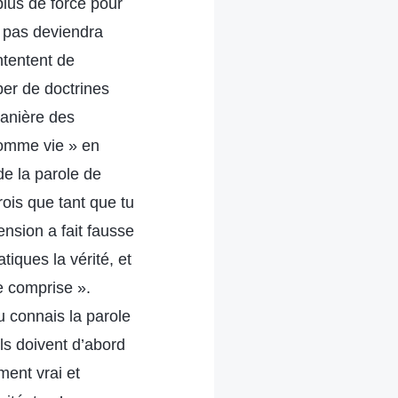
plus de force pour
 pas deviendra
ntentent de
per de doctrines
manière des
 comme vie » en
de la parole de
ois que tant que tu
ension a fait fausse
tiques la vérité, et
e comprise ».
u connais la parole
ls doivent d’abord
ment vrai et