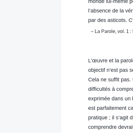
monde lui-même peu
l’absence de la vér
par des asticots. C
– La Parole, vol. 1 
L’œuvre et la paro
objectif n’est pa
Cela ne suffit pas
difficultés à compr
exprimée dans un l
est parfaitement c
pratique ; il s’agi
comprendre devrait 