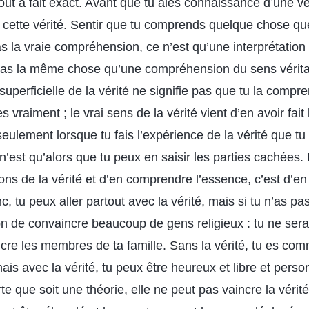
ut à fait exact. Avant que tu aies connaissance d’une vér
de cette vérité. Sentir que tu comprends quelque chose q
 la vraie compréhension, ce n’est qu’une interprétation l
t pas la même chose qu’une compréhension du sens vérita
uperficielle de la vérité ne signifie pas que tu la comp
 vraiment ; le vrai sens de la vérité vient d’en avoir fait
eulement lorsque tu fais l’expérience de la vérité que tu
’est qu’alors que tu peux en saisir les parties cachées.
ions de la vérité et d’en comprendre l’essence, c’est d’en 
 tu peux aller partout avec la vérité, mais si tu n’as pas l
on de convaincre beaucoup de gens religieux : tu ne se
re les membres de ta famille. Sans la vérité, tu es com
mais avec la vérité, tu peux être heureux et libre et pers
rte que soit une théorie, elle ne peut pas vaincre la vérité