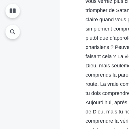
vous verrez plus c
triompher de Satan
claire quand vous 
simplement compren
plutôt que d’approf
pharisiens ? Peuve
faisant cela ? La v
Dieu, mais seuleme
comprends la parole
route. La vraie com
tu dois comprendre 
Aujourd’hui, après 
de Dieu, mais tu n
comprendre la vérit