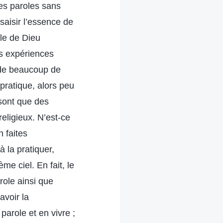
des paroles sans
 saisir l’essence de
ole de Dieu
es expériences
l de beaucoup de
 pratique, alors peu
 sont que des
eligieux. N’est-ce
n faites
 la pratiquer,
me ciel. En fait, le
role ainsi que
avoir la
arole et en vivre ;