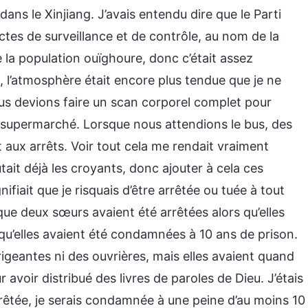
ns le Xinjiang. J’avais entendu dire que le Parti
tes de surveillance et de contrôle, au nom de la
e la population ouïghoure, donc c’était assez
, l’atmosphère était encore plus tendue que je ne
nous devions faire un scan corporel complet pour
u supermarché. Lorsque nous attendions le bus, des
nt aux arrêts. Voir tout cela me rendait vraiment
ait déjà les croyants, donc ajouter à cela ces
ifiait que je risquais d’être arrêtée ou tuée à tout
que deux sœurs avaient été arrêtées alors qu’elles
qu’elles avaient été condamnées à 10 ans de prison.
rigeantes ni des ouvrières, mais elles avaient quand
oir distribué des livres de paroles de Dieu. J’étais
 arrêtée, je serais condamnée à une peine d’au moins 10