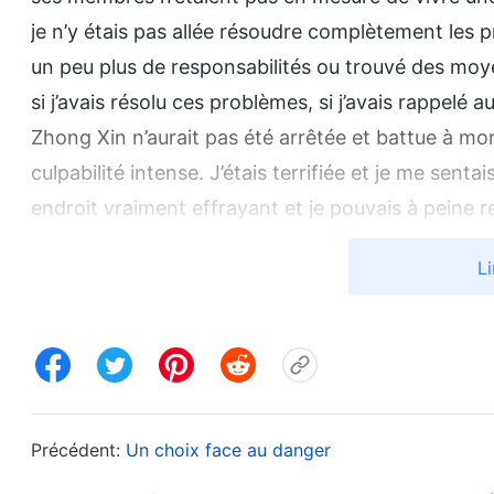
je n’y étais pas allée résoudre complètement les p
un peu plus de responsabilités ou trouvé des moy
si j’avais résolu ces problèmes, si j’avais rappelé 
Zhong Xin n’aurait pas été arrêtée et battue à mo
culpabilité intense. J’étais terrifiée et je me senta
endroit vraiment effrayant et je pouvais à peine re
je ne pouvais pas continuer à fuir, alors je me sui
Li
répercussions. Avant que nous puissions finir de no
mes partenaires avait également été arrêtée et qu
principaux dirigeants et ouvriers de notre Église. 
sœurs, donc si les policiers examinaient leurs image
trouveraient. J’avais vraiment peur d’être arrêté
Précédent:
Un choix face au danger
prison, rien ne permettait de dire que je m’en sortir
comme Zhong Xin, battue à mort par la police à un j