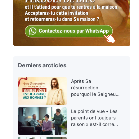
Derniers arcticles
Après Sa
résurrection,
pourquoi le Seigneur
Jésus est-Il apparu
aux hommes ?
Le point de vue « Les
parents ont toujours
raison » est-il correct
?