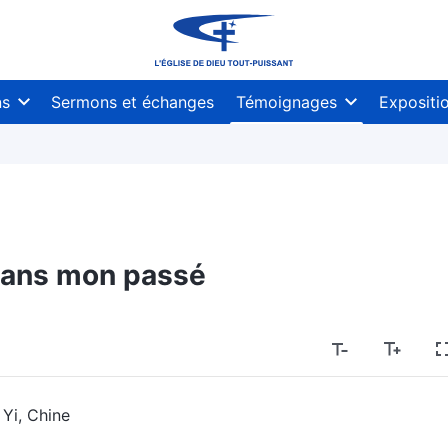
ns
Sermons et échanges
Témoignages
Expositi
dans mon passé
 Yi, Chine