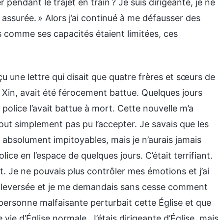
er pendant le trajet en train ? Je suis dirigeante, je ne
 assurée. » Alors j’ai continué à me défausser des
is comme ses capacités étaient limitées, ces
u une lettre qui disait que quatre frères et sœurs de
 Xin, avait été férocement battue. Quelques jours
a police l’avait battue à mort. Cette nouvelle m’a
tout simplement pas pu l’accepter. Je savais que les
absolument impitoyables, mais je n’aurais jamais
ice en l’espace de quelques jours. C’était terrifiant.
ait. Je ne pouvais plus contrôler mes émotions et j’ai
s bouleversée et je me demandais sans cesse comment
 personne malfaisante perturbait cette Église et que
ie d’Église normale. J’étais dirigeante d’Église, mais