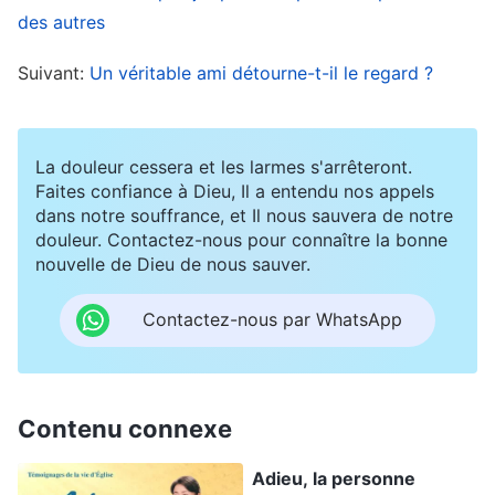
cela ? Quel est le but recherché ? Est-ce
des autres
faisable ?
(Non.)
Est-ce vraiment une
Suivant:
Un véritable ami détourne-t-il le regard ?
expression naturelle de l’humanité normale ?
(Non.)
Tu dois faire beaucoup de concessions
pour assumer cela ! Tu dois être libre de désirs
La douleur cessera et les larmes s'arrêteront.
et d’exigences, t’obliger à ressentir moins de
Faites confiance à Dieu, Il a entendu nos appels
dans notre souffrance, et Il nous sauvera de notre
joie, à souffrir un peu plus, à payer un prix plus
douleur. Contactez-nous pour connaître la bonne
élevé et à travailler plus pour que les autres
nouvelle de Dieu de nous sauver.
n’aient pas à s’épuiser. Et si d’autres
Contactez-nous par WhatsApp
pleurnichent, se plaignent ou ne sont pas très
efficaces, tu ne dois pas trop leur en demander :
plus ou moins, c’est assez bien. Les gens
Contenu connexe
croient que c’est un signe de noble moralité,
mais pourquoi cela Me semble-t-il faux ? N’est-
Adieu, la personne