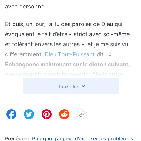
avec personne.
Et puis, un jour, j’ai lu des paroles de Dieu qui
évoquaient le fait d’être « strict avec soi-même
et tolérant envers les autres », et je me suis vu
différemment.
Dieu Tout-Puissant
dit : «
Échangeons maintenant sur le dicton suivant,
concernant la conduite morale : “Sois strict
avec toi-même et tolérant envers les autres.”
Lire plus
Que signifie ce dicton ? Il signifie que tu dois
t’imposer des exigences strictes et être
indulgent envers les autres, afin qu’ils puissent
voir à quel point tu es généreux et magnanime.
Mais alors, pourquoi les gens devraient-ils faire
Précédent:
Pourquoi j’ai peur d’exposer les problèmes