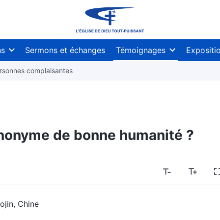
ns
Sermons et échanges
Témoignages
Expositi
rsonnes complaisantes
synonyme de bonne humanité ?
ojin, Chine