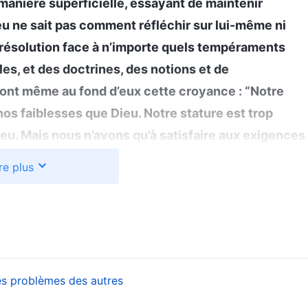
e manière superficielle, essayant de maintenir
eu ne sait pas comment réfléchir sur lui-même ni
 résolution face à n’importe quels tempéraments
oles, et des doctrines, des notions et de
ls ont même au fond d’eux cette croyance : “Notre
os faiblesses que Dieu. Notre stature est trop
ieu. Mais nous n’avons qu’à satisfaire aux exigences
irigeant, nous nous soumettons à Dieu. Si un jour le
re plus
ons entendre : pour garder notre dirigeant et
vec le Supérieur et nous le forcerons à accepter
l faut pour notre dirigeant.” Lorsque les gens ont
tabli une telle relation avec leur dirigeant et que ce
 élevé dans leur cœur envers lui, ils en viennent à
es problèmes des autres
ant, et veulent tout le temps écouter les paroles du