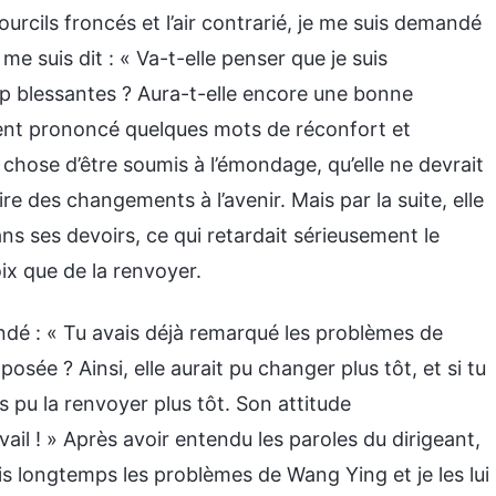
urcils froncés et l’air contrarié, je me suis demandé
e suis dit : « Va-t-elle penser que je suis
op blessantes ? Aura-t-elle encore une bonne
dement prononcé quelques mots de réconfort et
 chose d’être soumis à l’émondage, qu’elle ne devrait
ire des changements à l’avenir. Mais par la suite, elle
ans ses devoirs, ce qui retardait sérieusement le
oix que de la renvoyer.
ndé : « Tu avais déjà remarqué les problèmes de
sée ? Ainsi, elle aurait pu changer plus tôt, et si tu
is pu la renvoyer plus tôt. Son attitude
vail ! » Après avoir entendu les paroles du dirigeant,
uis longtemps les problèmes de Wang Ying et je les lui