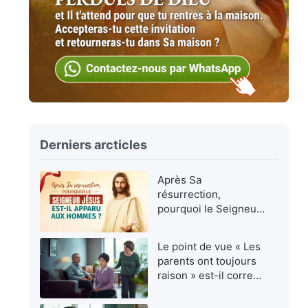
Derniers arcticles
Après Sa
résurrection,
pourquoi le Seigneur
Jésus est-Il apparu
aux hommes ?
Le point de vue « Les
parents ont toujours
raison » est-il correct
?