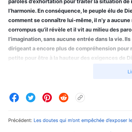
paroles d’exhortation pour traiter la situation d
l’harmonie. En conséquence, le peuple élu de Di
comment se connaître lui-même, il n’y a aucune
corrompus qu’il révèle et il vit au milieu des par
l’imagination, sans aucune entrée dans la vie. I
dirigeant a encore plus de compréhension pour n
petite pour être à la hauteur des exigences de D
de notre dirigeant : en nous soumettant à notre d
Li
Supérieur renvoie notre dirigeant, nous nous fer
empêcher qu’il soit renvoyé, nous négocierons a
nos demandes. C’est ainsi que nous ferons ce qu’i
de telles pensées dans leur cœur, lorsqu’ils ont é
genre de dépendance, d’envie et d’adoration s’est
Précédent:
Les doutes qui m’ont empêchée d’exposer l
avoir une foi toujours plus grande dans ce dirige