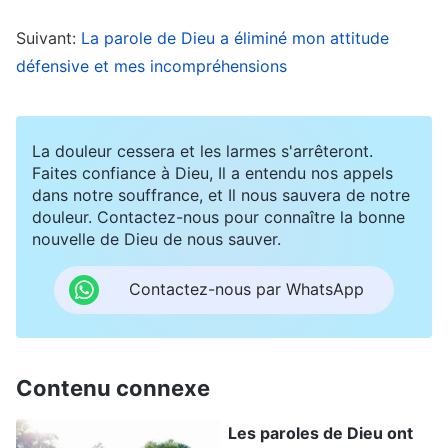
groupe a appris que Sœur Julie et moi avions du
mal à collaborer, et il a échangé avec moi : « Tu
Suivant:
La parole de Dieu a éliminé mon attitude
défensive et mes incompréhensions
es associée à Sœur Julie. Elle est plus souple,
mais tu as de meilleures compétences
techniques, vous vous complétez donc. Tu
La douleur cessera et les larmes s'arrêteront.
devrais davantage discuter avec elle, plus tenir
Faites confiance à Dieu, Il a entendu nos appels
dans notre souffrance, et Il nous sauvera de notre
compte de ses opinions, et apprendre de ses
douleur. Contactez-nous pour connaître la bonne
points forts. C’est ainsi qu’on s’améliore. » Il a
nouvelle de Dieu de nous sauver.
ajouté : « Ces derniers temps, tu n’obtiens pas de
Contactez-nous par WhatsApp
bons résultats dans tes devoirs, tes vidéos sont
dépassées. Ne crois-tu pas que tu devrais y
réfléchir ? » Entendre mon dirigeant de groupe
Contenu connexe
exposer mes problèmes ainsi m’a attristée. J’ai eu
l’impression qu’il me regardait de haut, qu’il me
Les paroles de Dieu ont