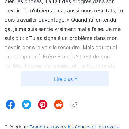
bien les choses, il a fait des progrès dans son
devoir. Tu n’obtiens pas d’aussi bons résultats, tu
dois travailler davantage. » Quand j’ai entendu
ça, je me suis sentie vraiment mal à l’aise. Je me
suis dit : « Tu as signalé un problème dans mon
devoir, donc je vais le résoudre. Mais pourquoi
me comparer à Frère Francis ? Il est de bon
calibre, il pense clairement, et il a toujours été
cultivé. Alors que je pars dans tous les sens. Je
Lire plus
ne suis pas au même niveau que lui, on ne peut
pas comparer. » À ce moment-là, je résistais
beaucoup aux suggestions du dirigeant de
groupe, et je ne réfléchissais pas sur moi-même.
Au bout d’une semaine environ, le dirigeant de
Précédent:
Grandir à travers les échecs et les revers