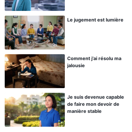
celles des autres, alors je vais travailler dur pour
chercher la vérité. Je lirai davantage les paroles
Le jugement est lumière
de Dieu et me concentrerai plus sur l’entrée dans
la vie. Quand j’arriverai à échanger avec des
connaissances concrètes, quand les dirigeants
verront que je me concentre sur la recherche de
Comment j’ai résolu ma
la vérité, ils m’accorderont également une
jalousie
promotion. » Mais je me sentais aussi un peu
coupable quand je pensais ça. Je me suis dit : «
Poursuivre la vérité est quelque chose de positif,
Je suis devenue capable
c’est ce qu’un croyant doit faire, mais je me sers
de faire mon devoir de
de cette poursuite pour m’élever au-dessus des
manière stable
autres. Si je cherche de cette manière, par désir
et ambition, Dieu va détester ça, n’est-ce pas ?