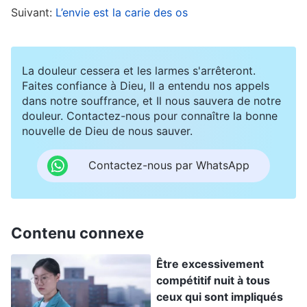
Suivant:
L’envie est la carie des os
cesse que je n’avais aucun avenir dans ma foi en
Dieu. Je me pensais lésée et je ne pouvais pas
l’accepter. Je me disais : « Est-il possible que je
La douleur cessera et les larmes s'arrêteront.
sois aussi médiocre ? Est-il possible que je ne
Faites confiance à Dieu, Il a entendu nos appels
dans notre souffrance, et Il nous sauvera de notre
sois vraiment bonne qu’à accomplir un travail
douleur. Contactez-nous pour connaître la bonne
routinier ? N’y a-t-il vraiment aucun intérêt à me
nouvelle de Dieu de nous sauver.
cultiver ? Je veux juste qu’on me laisse une
Contactez-nous par WhatsApp
chance. Pourquoi faut-il que je reste coincée
dans un coin, là où personne ne me remarque ? »
Plus j’y pensais, plus je me sentais lésée et
Contenu connexe
déprimée. Je soupirais toute la journée et je
n’avais pas la force de bouger. Parfois, je pleurais
Être excessivement
en silence le soir, dans mon lit, en me disant : « Si
compétitif nuit à tous
ceux qui sont impliqués
mes compétences professionnelles ne valent pas