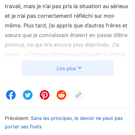
travail, mais je n’ai pas pris la situation au sérieux
et je n’ai pas correctement réfléchi sur moi-
même. Plus tard, j’ai appris que d’autres frères et
sœurs que je connaissais étaient en passe d’être
promus, ce qui m’a encore plus déprimée. J’ai
pensé : « Certains d’entre eux faisaient le même
devoir que moi et ils ont tous été promus, les uns
Lire plus
après les autres, alors que j’en suis toujours au
même point. Je ne suis peut-être pas quelqu’un
qui poursuit la vérité ou qui mérite d’être cultivé. »
Cette pensée, qui était comme un énorme poids
sur mes épaules, me rendait malheureuse. À
Précédent:
Sans les principes, le devoir ne peut pas
cette époque, je me suis montrée très déprimée
porter ses fruits
et démotivée dans mon devoir. Je me disais sans