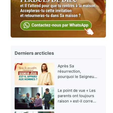
Derniers arcticles
Après Sa
résurrection,
pourquoi le Seigneur
Jésus est-Il apparu
aux hommes ?
Le point de vue « Les
parents ont toujours
raison » est-il correct
?