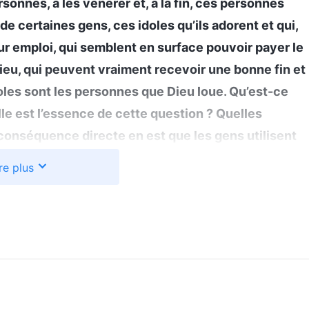
rsonnes, à les vénérer et, à la fin, ces personnes
de certaines gens, ces idoles qu’ils adorent et qui,
ur emploi, qui semblent en surface pouvoir payer le
Dieu, qui peuvent vraiment recevoir une bonne fin et
oles sont les personnes que Dieu loue. Qu’est-ce
lle est l’essence de cette question ? Quelles
conséquence directe en est que les gens utilisent
 la mise en pratique de la vérité, ce qui satisfait
re plus
Dieu. Ces gens ensuite se sentent autorisés à
vec Dieu et à Le concurrencer. En même temps, sans
t Le remplacent par les idoles qu’ils admirent
»
(La
connaître le tempérament de Dieu et les fruits que Son
 j’ai commencé à réfléchir. Je jugeais toujours les
 que ceux qui faisaient des sacrifices, enduraient la