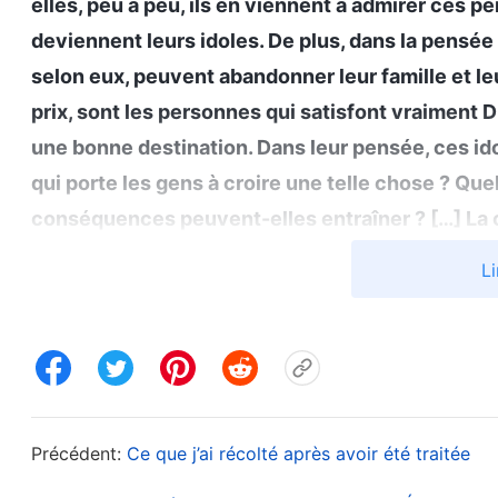
elles, peu à peu, ils en viennent à admirer ces pe
deviennent leurs idoles. De plus, dans la pensée 
selon eux, peuvent abandonner leur famille et le
prix, sont les personnes qui satisfont vraiment 
une bonne destination. Dans leur pensée, ces id
qui porte les gens à croire une telle chose ? Que
conséquences peuvent-elles entraîner ? […] La 
un bon comportement humain comme un substitut à
Li
également leur désir de s’attirer les faveurs de 
composer avec la vérité, et aussi à raisonner a
aucun scrupule, ces gens mettent Dieu de côté e
Parole, vol. 2 : Sur la connaissance de Dieu, Comment 
. Après avoir lu ces paroles de Dieu,
œuvre portera)
Précédent:
Ce que j’ai récolté après avoir été traitée
gens d’après leur comportement extérieur, pensant