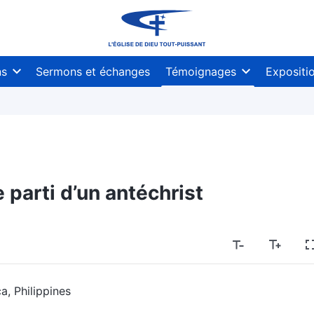
ns
Sermons et échanges
Témoignages
Expositi
le parti d’un antéchrist
a, Philippines