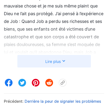
mauvaise chose et je me suis même plaint que
Dieu ne l’ait pas protégé. J’ai pensé à l’expérience
de Job : Quand Job a perdu ses richesses et ses
biens, que ses enfants ont été victimes d’une
catastrophe et que son corps a été couvert de
plaies douloureuses, sa femme s’est moquée de
lui et voulait qu’il abandonne Dieu, mais Job a
réprimandé sa femme en disant : « Tu parles
Lire plus
comme une femme insensée. Quoi ! nous
recevons de Dieu le bien, et nous ne recevrions
pas aussi le mal ! »
. Job avait un cœur
(Job 2:10)
qui craignait Dieu ; qu’il reçoive du bien ou de
l’adversité, il pouvait toujours l’accepter de Dieu
Précédent:
Derrière la peur de signaler les problèmes
sans se plaindre, pécher par ses lèvres ou