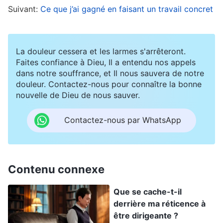
Suivant:
Ce que j’ai gagné en faisant un travail concret
L’offenser, et il était capable de se soumettre à
Dieu et de glorifier Son saint nom. En revanche,
alors que j’avais seulement appris que mon fils
La douleur cessera et les larmes s'arrêteront.
avait été arrêté et non que sa vie était en danger,
Faites confiance à Dieu, Il a entendu nos appels
dans notre souffrance, et Il nous sauvera de notre
j’ai commencé à me plaindre et même à laisser
douleur. Contactez-nous pour connaître la bonne
cette situation affecter mon devoir. Mon nom
nouvelle de Dieu de nous sauver.
n’avait même pas sa place dans la même phrase
Contactez-nous par WhatsApp
que celui de Job ; j’étais tellement humilié ! J’ai
prié Dieu : « Dieu, mon fils a été arrêté alors qu’il
faisait son devoir, et je ne sais pas comment il va
Contenu connexe
maintenant. J’ai peur qu’il devienne un Judas et
soit puni à l’avenir. Dieu, mon cœur souffre et
Que se cache-t-il
mon état est troublé quand j’accomplis mon
derrière ma réticence à
être dirigeante ?
devoir. S’il Te plaît, aide-moi à réfléchir et à