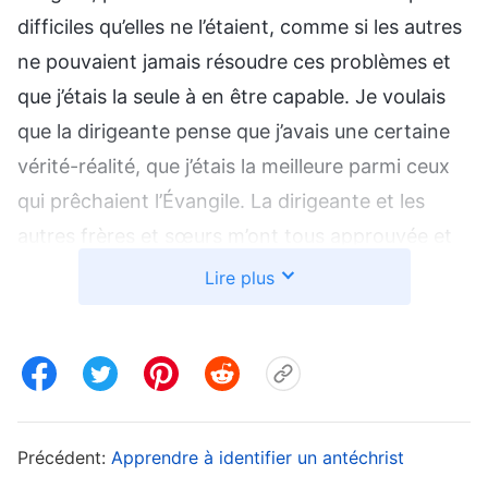
difficiles qu’elles ne l’étaient, comme si les autres
ne pouvaient jamais résoudre ces problèmes et
que j’étais la seule à en être capable. Je voulais
que la dirigeante pense que j’avais une certaine
vérité-réalité, que j’étais la meilleure parmi ceux
qui prêchaient l’Évangile. La dirigeante et les
autres frères et sœurs m’ont tous approuvée et
j’ai adoré ça. Après nous avoir interrogés sur
Lire plus
notre travail d’évangélisation, la dirigeante a
échangé sur les principes de la prédication de
l’Évangile en lien avec nos questions récentes.
Alors que la dirigeante venait juste de faire ses
remarques, je me suis dit : « J’ai des expériences
Précédent:
Apprendre à identifier un antéchrist
pertinentes que je devrais vraiment partager