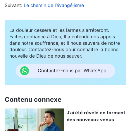
Suivant:
Le chemin de l’évangélisme
immédiatement. Si nous poursuivons sur un
autre sujet, je manquerai l’occasion de parler. » Je
l’ai donc interrompue et j’ai dit : « Ce n’est pas
La douleur cessera et les larmes s'arrêteront.
tout. » Ensuite, je me suis lancée dans une longue
Faites confiance à Dieu, Il a entendu nos appels
dans notre souffrance, et Il nous sauvera de notre
discussion, puisant dans ma propre expérience
douleur. Contactez-nous pour connaître la bonne
pour expliquer comment j’avais atteint des
nouvelle de Dieu de nous sauver.
résultats en prêchant l’Évangile. En voyant que
Contactez-nous par WhatsApp
tout le monde hochait la tête en signe
d’approbation, j’ai parlé avec encore plus
d’enthousiasme. Les autres frères et sœurs sont
Contenu connexe
intervenus pour donner leurs opinions, mais je
n’en ai pas vraiment tenu compte. Je pensais
J’ai été révélé en formant
qu’ils n’étaient pas vraiment perspicaces et
des nouveaux venus
n’avaient pas d’idées intéressantes. J’ai