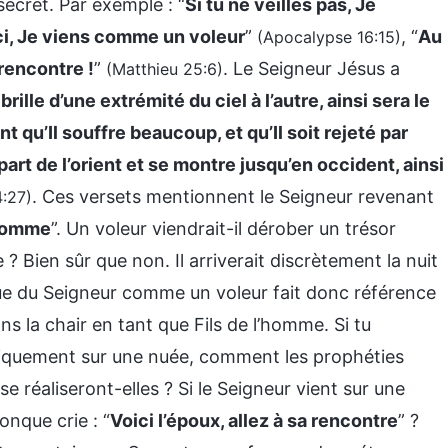
ecret. Par exemple : “
Si tu ne veilles pas, Je
ci, Je viens comme un voleur
”
, “
Au
(Apocalypse 16:15)
a rencontre !
”
. Le Seigneur Jésus a
(Matthieu 25:6)
rille d’une extrémité du ciel à l’autre, ainsi sera le
t qu’Il souffre beaucoup, et qu’Il soit rejeté par
art de l’orient et se montre jusqu’en occident, ainsi
. Ces versets mentionnent le Seigneur revenant
4:27)
’homme
”. Un voleur viendrait-il dérober un trésor
 Bien sûr que non. Il arriverait discrètement la nuit
nue du Seigneur comme un voleur fait donc référence
ns la chair en tant que Fils de l’homme. Si tu
liquement sur une nuée, comment les prophéties
réaliseront-elles ? Si le Seigneur vient sur une
onque crie : “
Voici l’époux, allez à sa rencontre
” ?