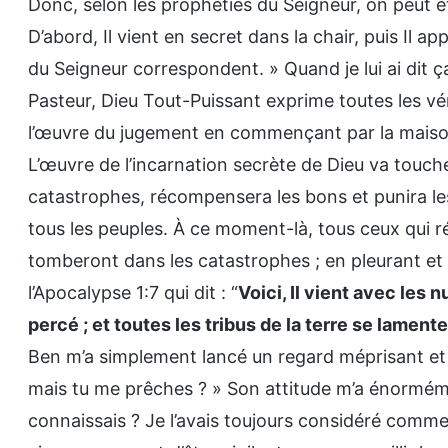
Donc, selon les prophéties du Seigneur, on peut ê
D’abord, Il vient en secret dans la chair, puis Il a
du Seigneur correspondent. » Quand je lui ai dit ça,
Pasteur, Dieu Tout-Puissant exprime toutes les véri
l’œuvre du jugement en commençant par la maison
L’œuvre de l’incarnation secrète de Dieu va touche
catastrophes, récompensera les bons et punira le
tous les peuples. À ce moment-là, tous ceux qui 
tomberont dans les catastrophes ; en pleurant et
l’Apocalypse 1:7 qui dit : “
Voici, Il vient avec les 
percé ; et toutes les tribus de la terre se lament
Ben m’a simplement lancé un regard méprisant et a
mais tu me prêches ? » Son attitude m’a énorméme
connaissais ? Je l’avais toujours considéré comme