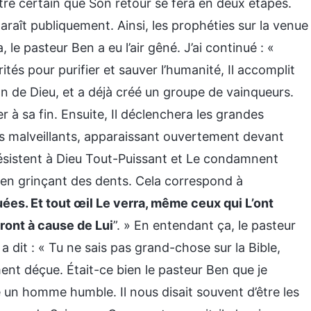
tre certain que Son retour se fera en deux étapes.
pparaît publiquement. Ainsi, les prophéties sur la venue
 le pasteur Ben a eu l’air gêné. J’ai continué : «
tés pour purifier et sauver l’humanité, Il accomplit
 de Dieu, et a déjà créé un groupe de vainqueurs.
r à sa fin. Ensuite, Il déclenchera les grandes
s malveillants, apparaissant ouvertement devant
résistent à Dieu Tout-Puissant et Le condamnent
 en grinçant des dents. Cela correspond à
nuées. Et tout œil Le verra, même ceux qui L’ont
eront à cause de Lui
”. » En entendant ça, le pasteur
 dit : « Tu ne sais pas grand-chose sur la Bible,
nt déçue. Était-ce bien le pasteur Ben que je
 un homme humble. Il nous disait souvent d’être les