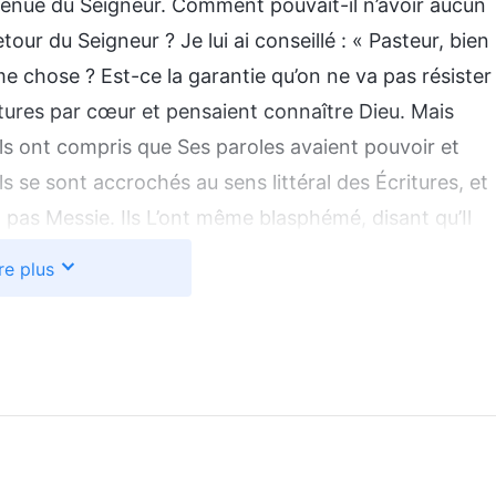
la venue du Seigneur. Comment pouvait-il n’avoir aucun
tour du Seigneur ? Je lui ai conseillé : « Pasteur, bien
me chose ? Est-ce la garantie qu’on ne va pas résister
ritures par cœur et pensaient connaître Dieu. Mais
ils ont compris que Ses paroles avaient pouvoir et
Ils se sont accrochés au sens littéral des Écritures, et
it pas Messie. Ils L’ont même blasphémé, disant qu’Il
buth. Ils ont condamné l’œuvre du Seigneur Jésus et
re plus
ions, et ils ont fini par faire crucifier le Seigneur
e sont attiré Sa punition et Ses malédictions.
s pharisiens. » Pendant un instant, il est resté sans
vec ferveur durant toutes tes années de foi, je prierai
le-champ ! » Puis il est parti d’un pas raide.
n attitude vis-à-vis de la venue du Seigneur, ça