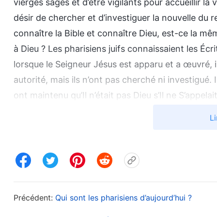
vierges sages et d’être vigilants pour accueillir 
désir de chercher et d’investiguer la nouvelle du re
connaître la Bible et connaître Dieu, est-ce la mê
à Dieu ? Les pharisiens juifs connaissaient les Éc
lorsque le Seigneur Jésus est apparu et a œuvré, 
autorité, mais ils n’ont pas cherché ni investigué. 
ont maintenu qu’Il n’était pas Dieu s’Il ne S’appela
avait chassé des démons en S’appuyant sur Belzé
Li
ont résisté à cette œuvre, en se basant sur leurs not
Jésus. Ils ont offensé le tempérament de Dieu et s
Pasteur Ben, on doit tirer des leçons de l’échec de
voix, puis a dit, énervé : « Vu que tu as cherché a
pour toi. Quitte l’Église de Dieu Tout-Puissant sur-
Précédent:
Qui sont les pharisiens d’aujourd’hui ?
Après son départ, je me suis dit qu’étant donné so