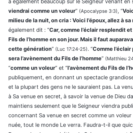
a également beaucoup sur le Seigneur venant en s
viendrai comme un voleur
”
, “
Voi
(Apocalypse 3:3)
milieu de la nuit, on cria : Voici l’époux, allez à s
également dit : “
Car, comme l’éclair resplendit et b
Fils de l’homme en son jour. Mais il faut auparavan
cette génération
”
. “
Comme l’éclair p
(Luc 17:24-25)
sera l’avènement du Fils de l’homme
”
(Matthieu 2
“
comme un voleur
” et “
l’avènement du Fils de l
publiquement, en donnant un spectacle grandiose ?
et la plupart des gens ne le sauraient pas. La ve
à Sa venue en secret, à savoir la venue de Dieu da
maintiens seulement que le Seigneur viendra pub
concernant Sa venue en secret comme un voleur se 
nuée, tout le monde Le verra. Faudra-t-il que quic