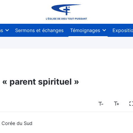
ns
Sermons et échanges
Témoignages
Expositi
 parent spirituel »
, Corée du Sud