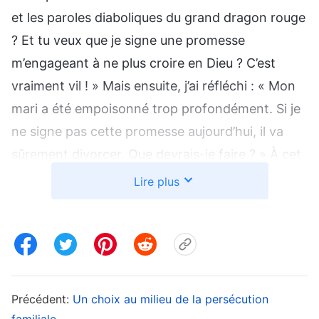
et les paroles diaboliques du grand dragon rouge
? Et tu veux que je signe une promesse
m’engageant à ne plus croire en Dieu ? C’est
vraiment vil ! » Mais ensuite, j’ai réfléchi : « Mon
mari a été empoisonné trop profondément. Si je
ne signe pas cette promesse aujourd’hui, il va
sûrement divorcer. Que devrais-je faire ? » À cet
instant, j’ai pensé à certaines des paroles de Dieu
Lire plus
: «
Tu devrais savoir que tout ton
environnement est permis et arrangé par Moi ;
Je les planifie toutes. Comprends-le clairement
et satisfais Mon cœur dans l’environnement
que Je t’ai donné. Ne crains pas ceci ou cela, le
Précédent:
Un choix au milieu de la persécution
Dieu Tout-Puissant des armées sera sûrement
familiale