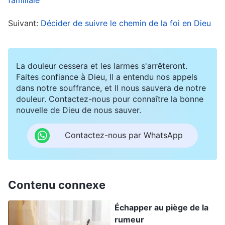
avec toi ; Il est votre force d’appui et Il est votre
Suivant:
Décider de suivre le chemin de la foi en Dieu
bouclier
»
(La Parole, vol. 1 : L’apparition et l’œuvre
de Dieu, Déclarations de Christ au commencement,
. Les paroles de Dieu portent autorité
Chapitre 26)
La douleur cessera et les larmes s'arrêteront.
et puissance, et elles m’ont donné la foi. Satan
Faites confiance à Dieu, Il a entendu nos appels
dans notre souffrance, et Il nous sauvera de notre
utilise toutes sortes de stratagèmes pour
douleur. Contactez-nous pour connaître la bonne
essayer de me forcer à renier ma foi en Dieu,
nouvelle de Dieu de nous sauver.
mais je ne peux pas faire de compromis avec
Contactez-nous par WhatsApp
Satan. En pensant à cela, j’ai dit à mon mari : « Je
veux clarifier ceci dès maintenant. Ce n’est pas
moi qui veux divorcer ; c’est toi qui veux divorcer
Contenu connexe
de moi parce que tu crois aux rumeurs sans
fondement et aux paroles diaboliques du PCC. Si
Échapper au piège de la
rumeur
tu as vraiment peur que je t’implique, je suis