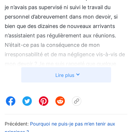
je n’avais pas supervisé ni suivi le travail du
personnel d’abreuvement dans mon devoir, si
bien que des dizaines de nouveaux arrivants
n’assistaient pas régulièrement aux réunions.
N’était-ce pas la conséquence de mon
irresponsabilité et de ma négligence vis-à-vis de
mon devoir ? Je me suis rappelé que quelque
temps plus tôt, j’avais appris que le personnel
Lire plus
d’abreuvement de cette Église avait souvent des
difficultés. Confrontés aux difficultés réelles des
nouveaux arrivants, quand quelques séances
d’échange ne donnaient pas de résultat, ils
affirmaient que c’était trop dur et ne voulaient
Précédent:
Pourquoi ne puis-je pas m’en tenir aux
pas faire l’effort d’abreuver les nouveaux
principes ?