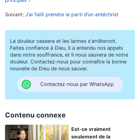
arrivants. Or, je n’avais pas échangé avec eux à
Suivant:
J’ai failli prendre le parti d’un antéchrist
temps pour résoudre ces problèmes, si bien que
le nombre de nouveaux arrivants assistant
régulièrement aux réunions diminuait sans arrêt.
La douleur cessera et les larmes s'arrêteront.
Mon dirigeant m’avait traitée parce que j’étais
Faites confiance à Dieu, Il a entendu nos appels
dans notre souffrance, et Il nous sauvera de notre
irresponsable dans mon devoir, et il avait raison.
douleur. Contactez-nous pour connaître la bonne
Pourquoi ne montrais-je même pas la moindre
nouvelle de Dieu de nous sauver.
acceptation, la moindre obéissance, et pourquoi
Contactez-nous par WhatsApp
ne cessais-je de discuter et de me justifier ?
N’étais-je pas déraisonnable ? À cette pensée, j’ai
été un peu triste. J’ai senti que j’avais fait une
Contenu connexe
énorme erreur, mais je n’étais toujours pas
disposée à assumer cette responsabilité. Comme
Est-ce vraiment
seulement de la
une idiote, je cherchais des excuses, je me