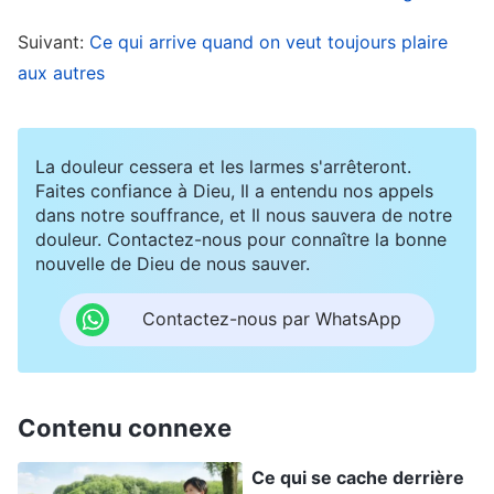
Dieu : «
Une fois que la vérité sera devenue ta
Suivant:
Ce qui arrive quand on veut toujours plaire
vie, si tu vois des gens blasphémer contre Dieu,
aux autres
ne pas craindre Dieu, être superficiels en
faisant leur devoir, ou interrompre et perturber
le travail de l’Église, tu seras capable de les
La douleur cessera et les larmes s'arrêteront.
traiter selon les vérités-principes, en
Faites confiance à Dieu, Il a entendu nos appels
dans notre souffrance, et Il nous sauvera de notre
discernant ceux qui doivent être discernés et
douleur. Contactez-nous pour connaître la bonne
en exposant ceux qui doivent être exposés. Si
nouvelle de Dieu de nous sauver.
la vérité n’est pas devenue ta vie et que tu vis
Contactez-nous par WhatsApp
encore selon tes tempéraments sataniques,
alors, quand tu verras des gens malfaisants et
des démons causer des interruptions et des
Contenu connexe
perturbations dans le travail de l’Église, tu
fermeras les yeux et feras la sourde oreille, et
Ce qui se cache derrière