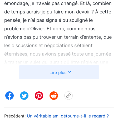
émondage, je n’avais pas changé. Et là, combien
de temps aurais-je pu faire mon devoir ? À cette
pensée, je n’ai pas signalé ou souligné le
problème d’Olivier. Et donc, comme nous
n’avions pas pu trouver un terrain d’entente, que
les discussions et négociations s’étaient
éternisées, nous avions passé toute une journée
à traiter un sujet qui aurait dû être réglé en une
demi-journée, ce qui avait ralenti le rythme de
Lire plus
travail. Y pensant sans cesse, me sentant
coupable, je m’en suis voulu. Ce n’était pas que je
n’avais pas remarqué le problème d’Olivier, mais
je m’étais retenue et je ne le lui avais jamais
signalé. J’ai pensé à ce passage de la parole de
Précédent:
Un véritable ami détourne-t-il le regard ?