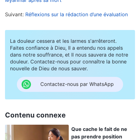
connaître. Et puisque je n’avais pas mis le doigt
sur l’origine de mes problèmes, j’ai refait les
Suivant:
Réflexions sur la rédaction d’une évaluation
mêmes erreurs.
Peu après, nos dirigeants nous ont demandé de
La douleur cessera et les larmes s'arrêteront.
rédiger une évaluation de la performance de
Faites confiance à Dieu, Il a entendu nos appels
dans notre souffrance, et Il nous sauvera de notre
Xiang Zhen. Ils voulaient savoir si elle convenait
douleur. Contactez-nous pour connaître la bonne
pour la production vidéo, et si c’était une bonne
nouvelle de Dieu de nous sauver.
candidate pour la formation. J’étais un peu
Contactez-nous par WhatsApp
tiraillée : Xiang Zhen n’avait vraiment pas
beaucoup progressé. Mais si j’étais honnête dans
mon évaluation, elle pourrait être réaffectée. Ce
Contenu connexe
serait vraiment perturbant pour elle. Si je ne
l’aidais pas dans ce moment crucial, on ne
Que cache le fait de ne
pas prendre position
pourrait plus être partenaires. Tandis que je