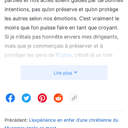
paroles et nos actes soient guidés par de bonnes
intentions, pas qu’on préserve et qu’on protège
les autres selon nos émotions. C’est vraiment le
moins que l’on puisse faire en tant que croyant.
Si je n’étais pas honnête envers mes dirigeants,
mais que je commençais à préserver et à
protéger les gens de l’
Église
, c’était là un très
grave problème. En réalisant ça, j’ai eu un peu
Lire plus
peur. Je ne pouvais pas laisser mes émotions
dicter mes actes, et je ne devais pas préserver et
protéger ceux avec qui je m’entendais bien. Je
devais faire ce qu’il fallait. J’ai donc transféré la
version de la vidéo de Xiang Zhen aux dirigeants.
Mais après, je n’ai pas réfléchi ni appris à me
Précédent:
L’expérience en enfer d’une chrétienne du
Myanmar après sa mort