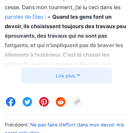
cesse. Dans mon tourment, j’ai lu ceci dans les
paroles de Dieu
: «
Quand les gens font un
devoir, ils choisissent toujours des travaux peu
éprouvants, des travaux qui ne sont pas
fatigants, et qui n’impliquent pas de braver les
éléments à l’extérieur. C’est là choisir les
tâches faciles et esquiver celles qui sont
difficiles, et c’est une manifestation de la
Lire plus
convoitise de la chair. Quoi d’autre ?
(Se
plaindre sans cesse quand son devoir est un peu
difficile, un peu fatigant, quand il implique de
payer un prix.) (Être préoccupé par la nourriture
et les vêtements, et les plaisirs de la chair.)
Tout
Précédent:
Ne pas faire d’effort dans mon devoir m’a
cela relève de manifestations de la convoitise
porté préjudice