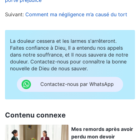
du confort de la chair. Quand un individu de ce
Suivant:
Comment ma négligence m’a causé du tort
genre voit qu’une tâche est trop laborieuse ou
risquée, il s’en décharge sur quelqu’un d’autre.
Lui-même ne fait qu’un travail facile, et il se
La douleur cessera et les larmes s'arrêteront.
trouve des excuses, en disant qu’il est de
Faites confiance à Dieu, Il a entendu nos appels
dans notre souffrance, et Il nous sauvera de notre
calibre médiocre, qu’il manque de capacités de
douleur. Contactez-nous pour connaître la bonne
travail et ne peut pas endosser cette tâche,
nouvelle de Dieu de nous sauver.
alors qu’en réalité, c’est parce qu’il convoite le
Contactez-nous par WhatsApp
confort de la chair. […] En plus, quand les gens
font un devoir, ils se plaignent constamment de
leurs difficultés et ne veulent faire aucun
Contenu connexe
effort, et dès qu’ils ont un peu de temps libre, ils
se reposent, bavardent oisivement ou
Mes remords après avoir
perdu mon devoir
s’adonnent à des loisirs et des divertissements.