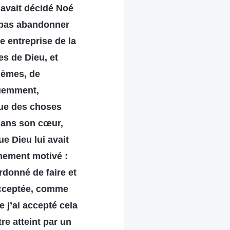
’avait décidé Noé
x pas abandonner
e entreprise de la
es de Dieu, et
lèmes, de
quemment,
 que des choses
dans son cœur,
e Dieu lui avait
êmement motivé :
rdonné de faire et
 acceptée, comme
 j’ai accepté cela
re atteint par un