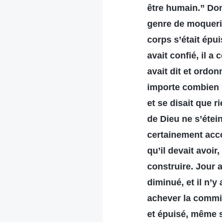
être humain.” Donc
genre de moquerie
corps s’était épui
avait confié, il 
avait dit et ordo
importe combien la
et se disait que r
de Dieu ne s’étei
certainement acco
qu’il devait avoir
construire. Jour a
diminué, et il n’
achever la commis
et épuisé, même s