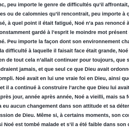
, peu importe le genre de difficultés qu’il affrontait
s ou de calomnies qu’il rencontrait, peu importe à 
sé, à quel point il était fatigué, Noé n’a pas renoncé 
a constamment gardé à l’esprit le moindre mot présen
nné. Peu importe la façon dont son environnement ch
 difficulté à laquelle il faisait face était grande, No
ien de tout cela n’allait continuer pour toujours, que 
ndraient jamais, et que seul ce que Dieu avait ordonn
mpli. Noé avait en lui une vraie foi en Dieu, ainsi q
, et il a continué à construire l’arche que Dieu lui av
près jour, année après année, Noé a vieilli, mais sa f
y a eu aucun changement dans son attitude et sa déte
sion de Dieu. Même si, à certains moments, son cor
i Noé est tombé malade et s’il a été faible dans son