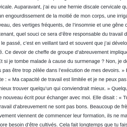
icale. Auparavant, j’ai eu une hernie discale cervicale 
un engourdissement de la moitié de mon corps, une irrig
rveau, des vertiges fréquents, de l’insomnie et une gêne
tenant, quel souci ce sera d’être responsable du travail
r le passé, c’est en veillant tard et souvent que j’ai déve
. Ce devoir de cheffe de groupe d’abreuvement impliqu
 Et si je tombe malade à cause du surmenage ? Non, je do
s pas être trop zélée dans l’exécution de mes devoirs. »
eante : « Ma capacité de travail est limitée et je ne peux p
 mieux trouver quelqu’un qui conviendrait mieux. » Quelqu
e nouveau écrit pour échanger avec moi. Elle disait : « T
 travail d’abreuvement ne sont pas bons. Beaucoup de fr
vement viennent de commencer leur formation, ils ne ma
core besoin d’être cultivés. Cela fait longtemps que tu fai