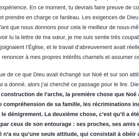
expérience. En ce moment, tu devrais faire preuve de co
u et prendre en charge ce fardeau. Les exigences de Die
Tant que nous donnons pour cela le meilleur de nous-mê
avoir lu la lettre de ma sœur, je me suis sentie très cou
ignaient l’Église, et le travail d’abreuvement avait rée
 renoncer à mes propres intérêts charnels et assumer ce
e de ce que Dieu avait échangé sur Noé et sur son atti
 a donné, alors j’ai cherché ce passage pour le lire. Die
 construction de l’arche, la première chose que Noé 
e compréhension de sa famille, les récriminations in
 le dénigrement. La deuxième chose, c’est qu’il a ét
gé par ceux de son entourage : ses proches, ses amis 
 n’a eu qu’une seule attitude, qui consistait à obéir