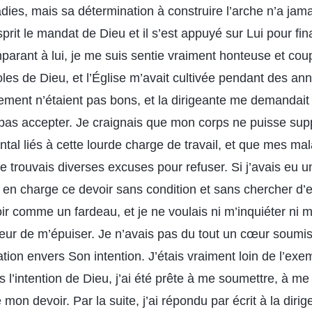
es, mais sa détermination à construire l’arche n’a jamais 
rit le mandat de Dieu et il s’est appuyé sur Lui pour fi
parant à lui, je me suis sentie vraiment honteuse et cou
les de Dieu, et l’Église m’avait cultivée pendant des ann
vement n’étaient pas bons, et la dirigeante me demandait
 pas accepter. Je craignais que mon corps ne puisse supp
tal liés à cette lourde charge de travail, et que mes ma
je trouvais diverses excuses pour refuser. Si j’avais eu u
is en charge ce devoir sans condition et sans chercher d’
ir comme un fardeau, et je ne voulais ni m’inquiéter ni m’
ur de m’épuiser. Je n’avais pas du tout un cœur soumis
tion envers Son intention. J’étais vraiment loin de l’exe
 l’intention de Dieu, j’ai été prête à me soumettre, à me 
e mon devoir. Par la suite, j’ai répondu par écrit à la dirig