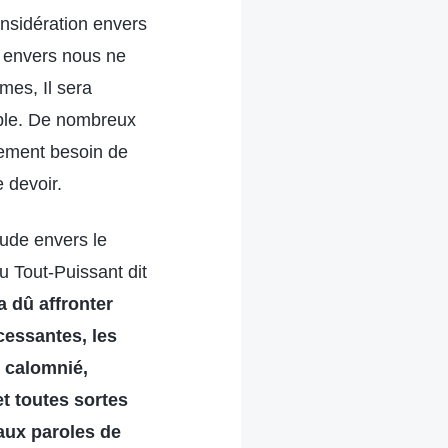
nsidération envers
u envers nous ne
mes, Il sera
pable. De nombreux
llement besoin de
 devoir.
tude envers le
u Tout-Puissant dit
a dû affronter
cessantes, les
é calomnié,
et toutes sortes
 aux paroles de