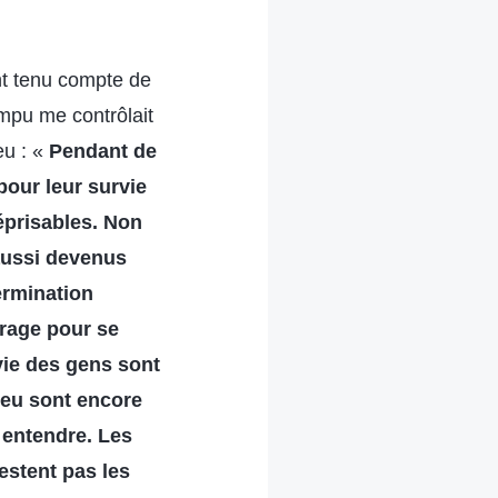
nt tenu compte de
mpu me contrôlait
eu : «
Pendant de
our leur survie
éprisables. Non
 aussi devenus
ermination
urage pour se
vie des gens sont
ieu sont encore
entendre. Les
estent pas les