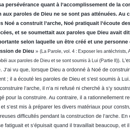
 sa persévérance quant à l’accomplissement de la c
n aux paroles de Dieu ne se sont pas atténuées. Au
s Noé a construit l’arche, Noé pratiquait l’écoute de
ées, et se soumettait aux paroles que Dieu avait dites
portante selon laquelle un être créé et une personne 
ssion de Dieu
»
(La Parole, vol. 4 : Exposer les antéchrist
. L’
éi aux paroles de Dieu et se sont soumis à Lui (Partie II))
 J’ai vu que, lorsque Dieu a ordonné à Noé de construir
nt ; il a écouté les paroles de Dieu et s’est soumis à Lui
struire l’arche, il n’a ni refusé ni cherché à s’y soustrai
 âgé pour la construire. Au contraire, il a rationnellement 
s et s’est mis à préparer les divers matériaux pour constr
uses difficultés pendant la construction de l’arche. En out
e fatiguait et s’épuisait quand il travaillait beaucoup, et il