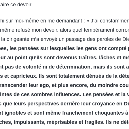
faire ce devoir.
fléchi sur moi-même en me demandant : « J’ai constamme
 même refusé mon devoir, alors quel tempérament corro
e la dirigeante m’a envoyé un passage des paroles de Di
s, les pensées sur lesquelles les gens ont compté p
ur au point qu’ils sont devenus traîtres, lâches et m
nt pas de volonté ni de détermination, mais ils sont
s et capricieux. Ils sont totalement dénués de la dét
ranscender leur ego, et plus encore, du moindre co
aintes de ces sombres influences. Les pensées et la 
s que leurs perspectives derrière leur croyance en D
t ignobles et sont même franchement choquantes à 
ches, impuissants, méprisables et fragiles. Ils ne dét