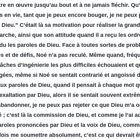
ttre en œuvre jusqu’au bout et à ne jamais fléchir. Qu
is en vie, tant que je peux encore bouger, je ne peu
Dieu.” C’était là sa motivation pour réaliser la grand
arche, ainsi que son attitude quand il a reçu les ordr
du les paroles de Dieu. Face à toutes sortes de prob
iles et de défis, Noé n’a pas reculé. Même quand, fré
tâches d’ingénierie les plus difficiles échouaient et
ées, même si Noé se sentait contrarié et angoissé 
aux paroles de Dieu, quand il pensait à chaque mot qu
 exaltation par Dieu, alors il se sentait souvent extr
bandonner, je ne peux pas rejeter ce que Dieu m’a o
ié ; c’est là la commission de Dieu, et comme je l’ai
paroles prononcées par Dieu et la voix de Dieu, comme
dois me soumettre absolument, c’est ce qui devrait êt