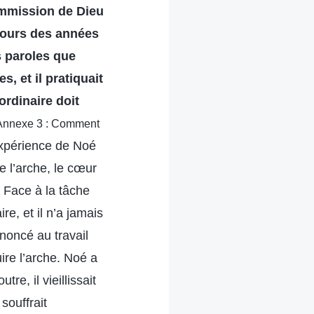
ommission de Dieu
 cours des années
s paroles que
, et il pratiquait
ordinaire doit
s, Annexe 3 : Comment
expérience de Noé
e l’arche, le cœur
. Face à la tâche
re, et il n’a jamais
renoncé au travail
uire l’arche. Noé a
re, il vieillissait
 souffrait