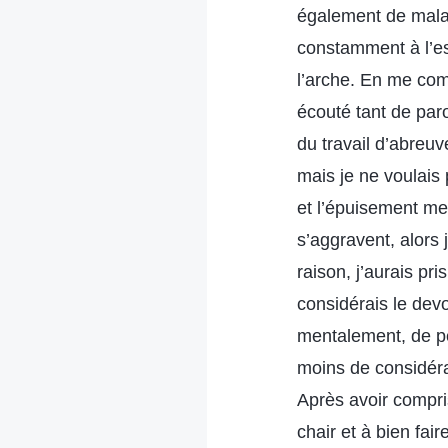
également de maladi
constamment à l’esp
l’arche. En me com
écouté tant de paro
du travail d’abreu
mais je ne voulais
et l’épuisement men
s’aggravent, alors 
raison, j’aurais pr
considérais le devo
mentalement, de pe
moins de considéra
Après avoir compris
chair et à bien fair