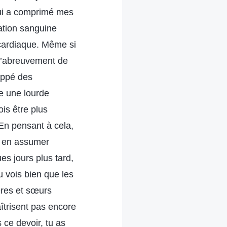
qui a comprimé mes
ation sanguine
 cardiaque. Même si
 d’abreuvement de
loppé des
e une lourde
is être plus
 En pensant à cela,
as en assumer
es jours plus tard,
u vois bien que les
ères et sœurs
îtrisent pas encore
s ce devoir, tu as