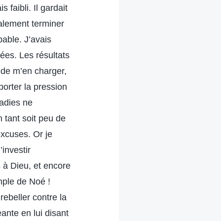
faibli. Il gardait
nalement terminer
pable. J’avais
ées. Les résultats
 de m’en charger,
orter la pression
ladies ne
n tant soit peu de
excuses. Or je
investir
 à Dieu, et encore
mple de Noé !
rebeller contre la
eante en lui disant