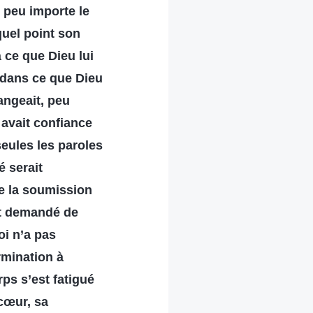
, peu importe le
quel point son
à ce que Dieu lui
t dans ce que Dieu
angeait, peu
é avait confiance
seules les paroles
é serait
ue la soumission
ait demandé de
oi n’a pas
rmination à
ps s’est fatigué
 cœur, sa