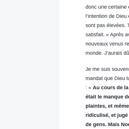
donc une certaine 
l’intention de Die
sont pas élevées. 
satisfait. » Après 
nouveaux venus rejo
monde. J’aurais dû
Je me suis souvenu
mandat que Dieu lui
: «
Au cours de la
était le manque d
plaintes, et même
ridiculisé, et ju
de gens. Mais Noé