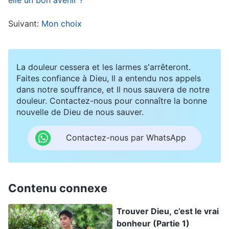
crédits, par conséquent, mon emploi du temps
Suivant:
Mon choix
était très chargé. De plus, dans les universités
chinoises, il est interdit de croire en Dieu, ce qui
m’obligeait à assister aux réunions en secret. Je
La douleur cessera et les larmes s'arrêteront.
me sentais quelque peu contrainte et j’avais
Faites confiance à Dieu, Il a entendu nos appels
dans notre souffrance, et Il nous sauvera de notre
toujours peur d’être démasquée. Plus tard, Sœur
douleur. Contactez-nous pour connaître la bonne
Chen Xin a dit qu’il y avait de nombreux
nouvelle de Dieu de nous sauver.
nouveaux venus dans l’
Église
qui devaient être
Contactez-nous par WhatsApp
abreuvés en urgence, et elle souhaitait que je me
forme pour le faire. Je me suis dit : « Je suis déjà
occupée avec mes études et je dois passer les
Contenu connexe
examens de certification. Si je fais également un
devoir, cela retardera mes progrès scolaires. Et si
Trouver Dieu, c’est le vrai
bonheur (Partie 1)
je n’obtiens pas assez de crédits pour décrocher