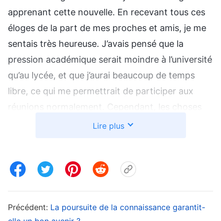
apprenant cette nouvelle. En recevant tous ces
éloges de la part de mes proches et amis, je me
sentais très heureuse. J’avais pensé que la
pression académique serait moindre à l’université
qu’au lycée, et que j’aurai beaucoup de temps
libre, ce qui me permettrait de participer aux
réunions normalement. Cependant, les choses
ne se sont pas passées comme je l’avais imaginé.
Lire plus
En plus d’assister aux cours, je devais passer
différents examens de certification et j’étais
souvent occupée à suivre des cours de
préparation pour ces examens. Je devais
également participer aux différentes activités
Précédent:
La poursuite de la connaissance garantit-
organisées par l’université pour gagner des
elle un bon avenir ?