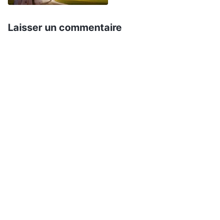
du tout diminué.
Laisser un commentaire
Pendant les vacances, lorsque j’étais rentrée
chez moi, j’ai rencontré une ancienne camarade
de collège, He Xin, lors d’une réunion. He Xin m’a
raconté que sa petite sœur avait fait une
dépression il y a deux ans parce qu’elle avait
échoué deux fois à entrer au lycée. Je suis restée
sans voix : « Sa sœur était toujours si joyeuse et
optimiste, et maintenant, elle est devenue
malade mentalement ! » Cet événement m’a
profondément marquée. Pendant cette période,
je me disais souvent : « La sœur de He Xin avait
tant étudié pour se distinguer des autres. Je