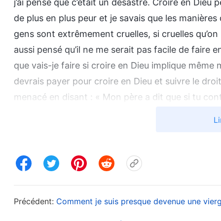
j’ai pensé que c’était un désastre. Croire en Dieu 
de plus en plus peur et je savais que les manières
gens sont extrêmement cruelles, si cruelles qu’on pe
aussi pensé qu’il ne me serait pas facile de faire 
que vais-je faire si croire en Dieu implique même mo
devrais payer pour croire en Dieu et suivre le droit
menacé en disant : « Mon père a dit que si tu conti
que mon père est un secrétaire du parti et leur a d
Li
à tout ce que le PCC veut. Il est digne de confiance
défenses de mon cœur se sont effondrées et sont 
difficile de croire en Dieu, que la pression était 
belle-fille, s’ils voulaient vraiment me dénoncer 
emprisonné, une personne âgée comme moi ne pourra
Précédent:
Comment je suis presque devenue une vierg
mieux de simplement abandonner ma croyance. Aprè