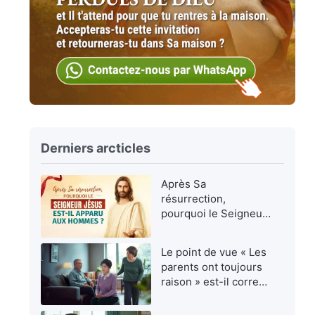
Derniers arcticles
Après Sa
résurrection,
pourquoi le Seigneur
Jésus est-Il apparu
aux hommes ?
Le point de vue « Les
parents ont toujours
raison » est-il correct
?