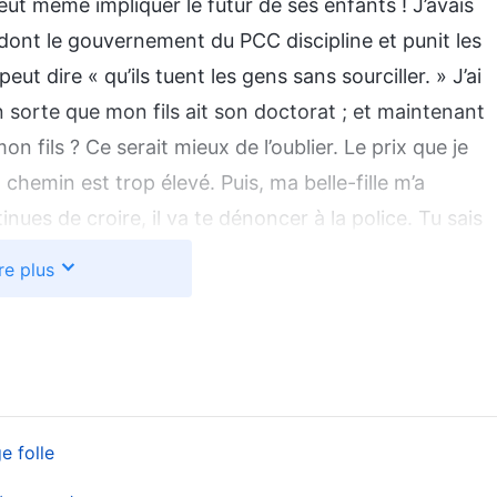
peut même impliquer le futur de ses enfants ! J’avais
 dont le gouvernement du PCC discipline et punit les
ut dire « qu’ils tuent les gens sans sourciller. » J’ai
en sorte que mon fils ait son doctorat ; et maintenant
n fils ? Ce serait mieux de l’oublier. Le prix que je
 chemin est trop élevé. Puis, ma belle-fille m’a
nues de croire, il va te dénoncer à la police. Tu sais
onné plus de trente ans de sa vie. Il écoute et obéit
re plus
, et cela n’est pas juste pour t’effrayer. » Les
tombées complètement, et j’ai senti que c’était trop
trop forte. Sous cette attaque de mon fils et de ma
au gouvernement du PCC pour que je sois arrêté et
it pas tolérer une telle chose. Oublie cela, il vaut
e folle
s cela, je ne participais plus aux réunions, et des