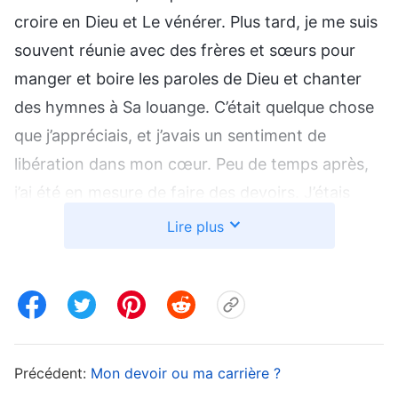
croire en Dieu et Le vénérer. Plus tard, je me suis
souvent réunie avec des frères et sœurs pour
manger et boire les paroles de Dieu et chanter
des hymnes à Sa louange. C’était quelque chose
que j’appréciais, et j’avais un sentiment de
libération dans mon cœur. Peu de temps après,
j’ai été en mesure de faire des devoirs. J’étais
responsable des réunions de trois groupes. À
Lire plus
l’époque, c’était la basse saison pour les ventes
dans la distillerie, et je ne travaillais que sur des
demi-journées. Je pouvais aussi avoir un jour de
congé le dimanche. Mon travail ne m’empêchait
pas d’aller aux réunions ou de faire mon devoir.
Précédent:
Mon devoir ou ma carrière ?