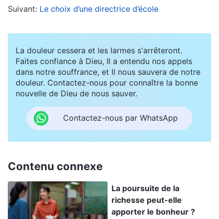
Quand l’automne 2006 est arrivé, la distillerie
Suivant:
Le choix d’une directrice d’école
était extrêmement active. Je devais travailler
plus de dix heures par jour au moins. Pendant les
La douleur cessera et les larmes s'arrêteront.
réunions, le directeur de la distillerie disait
Faites confiance à Dieu, Il a entendu nos appels
souvent : « C’est la haute saison de production.
dans notre souffrance, et Il nous sauvera de notre
douleur. Contactez-nous pour connaître la bonne
En tant que cheffe d’équipe, tu dois trouver des
nouvelle de Dieu de nous sauver.
moyens d’atteindre ton quota de production
dans le temps imparti. Tu ne dois pas prendre de
Contactez-nous par WhatsApp
congé, arriver en retard ou partir plus tôt
pendant cette période ! Si tu ne travailles pas à
fond, tu seras virée ! » Quand j’entendais ça, je
Contenu connexe
me sentais contrainte dans mon cœur. J’avais
La poursuite de la
peur d’être licenciée si quoi que ce soit n’était pas
richesse peut-elle
bien fait dans le travail. Même si je voulais aller
apporter le bonheur ?