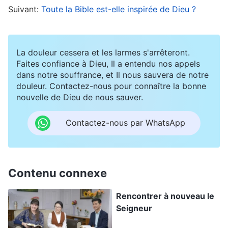
apparu et a accompli Son œuvre. Des gens
Suivant:
Toute la Bible est-elle inspirée de Dieu ?
comme Pierre, Jean et Philippe ont écouté Sa
voix et ont su qu’Il était le Messie que l’on
La douleur cessera et les larmes s'arrêteront.
attendait. Ils ont volontiers suivi le Seigneur
Faites confiance à Dieu, Il a entendu nos appels
Jésus et ont obtenu Son salut. J’ai lu de
dans notre souffrance, et Il nous sauvera de notre
douleur. Contactez-nous pour connaître la bonne
nombreuses
paroles de Dieu
Tout-Puissant et j’ai
nouvelle de Dieu de nous sauver.
confirmé qu’elles étaient la vérité. Elles
possèdent de l’autorité et sont la voix du
Contactez-nous par WhatsApp
Seigneur. C’est ainsi que je suis sûr que Dieu
Tout-Puissant est le Seigneur Jésus revenu. Si,
au lieu d’écouter la voix du Seigneur, nous
Contenu connexe
tâchons aveuglément d’être vigilants quant aux
Rencontrer à nouveau le
faux christs, en nous fermant dans la crainte
Seigneur
d’être induits en erreur, et si nous ne nous