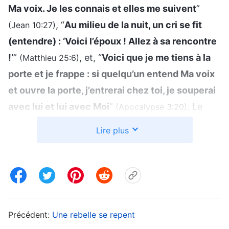
Ma voix. Je les connais et elles me suivent
”
, “
Au milieu de la nuit, un cri se fit
(Jean 10:27)
(entendre) : ‘Voici l’époux ! Allez à sa rencontre
!’
”
, et, “
Voici que je me tiens à la
(Matthieu 25:6)
porte et je frappe : si quelqu’un entend Ma voix
et ouvre la porte, j’entrerai chez toi, je souperai
avec lui et lui avec Moi
”
. Le
(Apocalypse 3:20)
Seigneur Jésus nous a dit qu’Il reviendrait et
Lire plus
frapperait à nos portes avec Ses paroles. Ses
brebis reconnaîtront Sa voix grâce aux paroles
qu’Il prononce. Elles accueilleront le retour du
Seigneur et assisteront au festin des noces de
l’Agneau. Ce sont les vierges sages. Imagine
Précédent:
Une rebelle se repent
simplement à l’époque où le Seigneur Jésus est