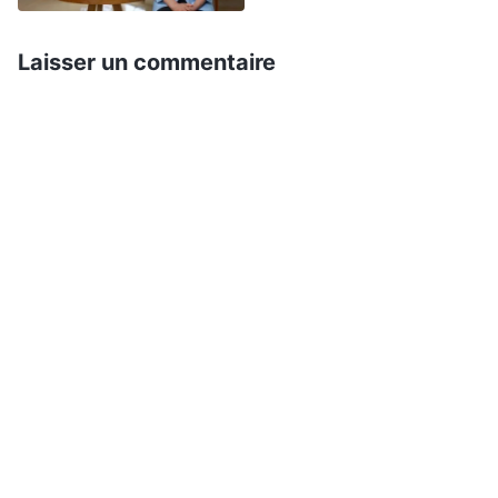
. Ces paroles de Dieu ont rendu
l’œuvre de Dieu »)
mon cœur clair et lumineux. J’ai dit à mon frère :
Laisser un commentaire
« Que Dieu revienne dans les derniers jours
accomplir l’œuvre du jugement ne veut pas dire
que l’œuvre de rédemption du Seigneur Jésus est
insignifiante. Le Seigneur Jésus a pardonné les
péchés des hommes pour qu’ils ne soient plus
condamnés et exécutés par la loi, mais ce qu’a
fait le Seigneur Jésus, c’était seulement l’œuvre
de la rédemption, pas l’œuvre de purification et
de salut des hommes. Tous, nous vivons encore
dans le péché. Sans l’œuvre de jugement de Dieu
dans les derniers jours, nous ne pouvons pas
échapper au péché ni entrer dans le royaume de