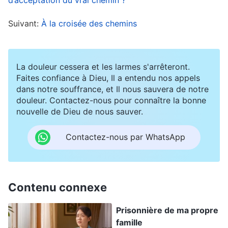
peu anxieux. Comment pouvais-je échanger de
manière à ce qu’il puisse comprendre l’œuvre de
Suivant:
À la croisée des chemins
Dieu et se débarrasser de ses notions ? C’est
alors que j’ai pensé à un passage des
paroles de
Dieu
Tout-Puissant. «
Bien que Jésus ait
La douleur cessera et les larmes s'arrêteront.
Faites confiance à Dieu, Il a entendu nos appels
beaucoup œuvré parmi les hommes, Il n’a fait
dans notre souffrance, et Il nous sauvera de notre
que parachever la rédemption de toute
douleur. Contactez-nous pour connaître la bonne
nouvelle de Dieu de nous sauver.
l’humanité et est devenu le sacrifice d’expiation
de l’homme ; Il n’a pas débarrassé l’homme de
Contactez-nous par WhatsApp
tout son tempérament corrompu. Sauver
entièrement l’homme de l’influence de Satan
n’exigeait pas seulement de Jésus qu’Il
Contenu connexe
devienne le sacrifice d’expiation et qu’Il porte
Prisonnière de ma propre
les péchés de l’homme, mais aussi que Dieu
famille