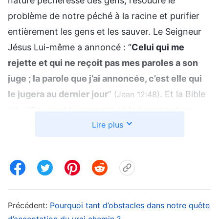
nature pécheresse des gens, résoudre le
problème de notre péché à la racine et purifier
entièrement les gens et les sauver. Le Seigneur
Jésus Lui-même a annoncé : “
Celui qui me
rejette et qui ne reçoit pas mes paroles a son
juge ; la parole que j’ai annoncée, c’est elle qui
le jugera au dernier jour
”
. Et la Bible
(Jean 12:48)
dit : “
Car c’est le moment où le jugement va
Lire plus
commencer par la maison de Dieu
”
.
(1 Pierre 4:17)
» « Assez ! Tu prétends qu’il y aura une nouvelle
étape d’œuvre quand le Seigneur reviendra. Est-
ce à dire que l’œuvre de rédemption du Seigneur
Jésus serait insignifiante ? Serait-elle vaine ? »
En entendant mon frère parler ainsi, j’ai été un
Précédent:
Pourquoi tant d’obstacles dans notre quête
d’acceptation du vrai chemin ?