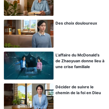
œuvre de façon plus grande encore pour
entièrement débarrasser l’homme de son
tempérament corrompu par Satan. Et donc, à
Des choix douloureux
présent que l’homme a été pardonné pour ses
péchés, Dieu est redevenu chair pour conduire
l’homme dans la nouvelle ère et a commencé
l’œuvre du châtiment et du jugement. Cette
œuvre a mené l’homme dans un domaine plus
L’affaire du McDonald’s
de Zhaoyuan donne lieu à
élevé. Tous ceux qui se soumettent à Sa
une crise familiale
domination jouiront d’une vérité supérieure et
recevront de bien meilleures bénédictions. Ils
vivront véritablement dans la lumière et
Décider de suivre le
chemin de la foi en Dieu
gagneront la vérité, le chemin et la vie
»
(«
Préface », dans La Parole, vol. 1, « L’apparition et