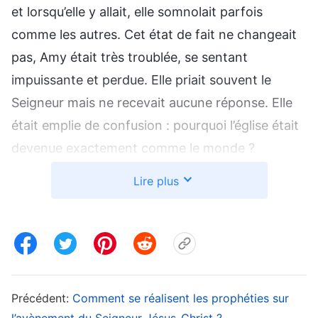
et lorsqu’elle y allait, elle somnolait parfois
comme les autres. Cet état de fait ne changeait
pas, Amy était très troublée, se sentant
impuissante et perdue. Elle priait souvent le
Seigneur mais ne recevait aucune réponse. Elle
était emplie de confusion : pourquoi l’église était
devenue exactement comme le monde ?
Pourquoi ne pouvons-nous pas ressentir que le
Lire plus
Seigneur est avec nous ?
Surmonter sa confusion et accueillir le
retour du Seigneur
Un jour de décembre 2017, Amy a rencontré par
Précédent:
Comment se réalisent les prophéties sur
hasard, dans un parc, une camarade de classe,
l’avènement du Seigneur Jésus-Christ ?