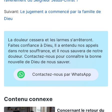
Susan, qui était également croyante depuis de
nombreuses années. Au cours de leur discussion,
Suivant:
Le jugement a commencé par la famille de
Amy évoqua son sentiment de confusion et
Dieu
Susan dit qu’elle avait expérimenté la même
chose. Cela ne s’était arrangé que lorsqu’elle
La douleur cessera et les larmes s'arrêteront.
avait entendu le sermon d’un ami. Elle invita alors
Faites confiance à Dieu, Il a entendu nos appels
Amy à la rejoindre pour un service. Amy accepta
dans notre souffrance, et Il nous sauvera de notre
douleur. Contactez-nous pour connaître la bonne
avec joie.
nouvelle de Dieu de nous sauver.
Malgré la froideur du mois de décembre, la
Contactez-nous par WhatsApp
journée était lumineuse, ensoleillée et le soleil
chauffait. Susan amena Amy chez son ami pour
un sermon. Le prêtre s’appelait frère Li, il
Contenu connexe
connaissait très bien
la Bible
et son échange
Concernant le retour du