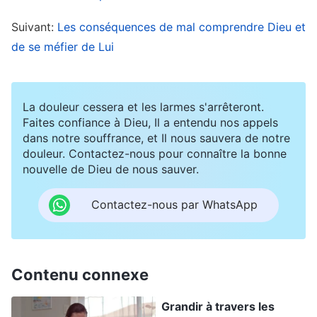
ne peux pas faire d’erreurs ou même être le
Suivant:
Les conséquences de mal comprendre Dieu et
moins du monde imprudent, sinon, que ferais-je
de se méfier de Lui
si quelqu’un essayait de profiter de moi ?” Et
donc, ils se méfient des dirigeants et des
ouvriers de la maison de Dieu, craignant que
La douleur cessera et les larmes s'arrêteront.
quelqu’un les discerne ou voie dans leur jeu,
Faites confiance à Dieu, Il a entendu nos appels
dans notre souffrance, et Il nous sauvera de notre
craignant d’être ensuite renvoyés et de voir
douleur. Contactez-nous pour connaître la bonne
leur rêve de bénédictions gâché. Ils se disent
nouvelle de Dieu de nous sauver.
qu’ils doivent préserver leur réputation et leur
Contactez-nous par WhatsApp
statut, pour qu’ils aient l’espoir de gagner des
bénédictions. Un antéchrist considère qu’être
béni, c’est plus vaste que les cieux, plus vaste
Contenu connexe
que la vie, plus important que la poursuite de la
vérité, le changement de tempérament, ou le
Grandir à travers les