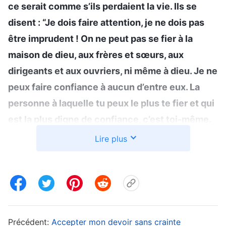
ce serait comme s’ils perdaient la vie. Ils se
disent : “Je dois faire attention, je ne dois pas
être imprudent ! On ne peut pas se fier à la
maison de dieu, aux frères et sœurs, aux
dirigeants et aux ouvriers, ni même à dieu. Je ne
peux faire confiance à aucun d’entre eux. La
personne à laquelle tu peux le plus te fier et qui
est la plus digne de confiance, c’est toi-même.
Si tu ne fais pas de projets pour toi-même, alors
Lire plus
qui va s’occuper de toi ? Qui va réfléchir à ton
avenir ? Qui va se demander si, oui ou non, tu
vas recevoir des bénédictions ? Par
conséquent, je dois faire des projets et des
calculs avec soin dans mon propre intérêt. Je
Précédent:
Accepter mon devoir sans crainte