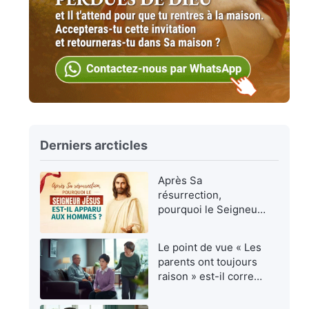
Derniers arcticles
Après Sa
résurrection,
pourquoi le Seigneur
Jésus est-Il apparu
aux hommes ?
Le point de vue « Les
parents ont toujours
raison » est-il correct
?