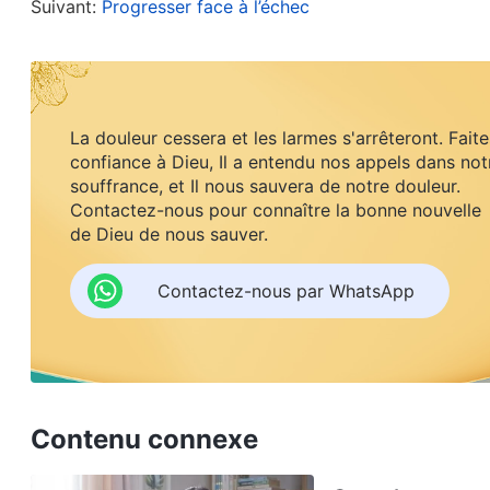
Suivant:
Progresser face à l’échec
je vous étouffe. Pourquoi n’admettez-vous pas qu
bien. Maintenant, je ne dirai plus rien. Faites ce qu
sommeil. J’avais toujours pensé qu’il était normal
frères et sœurs n’auraient pas dû me trouver auss
La douleur cessera et les larmes s'arrêteront. Faite
confiance à Dieu, Il a entendu nos appels dans not
comme ça, arrogante et complètement dépourvue d
souffrance, et Il nous sauvera de notre douleur.
aussi étouffés et blessés. Plus j’y ai pensé, plus 
Contactez-nous pour connaître la bonne nouvelle
de Dieu de nous sauver.
et sœurs que j’avais l’impression de n’être qu’un ra
comme moi. Je suis devenue très négative. Dans m
Contactez-nous par WhatsApp
Mon Dieu, je souffre terriblement et je ne sais pas
je comprenne Ta volonté. »
Le lendemain, j’ai allumé mon ordinateur et écouté
Contenu connexe
tomber de nombreuses fois n’est pas une mauvai
traité, émondé ou exposé, tu dois te souvenir de