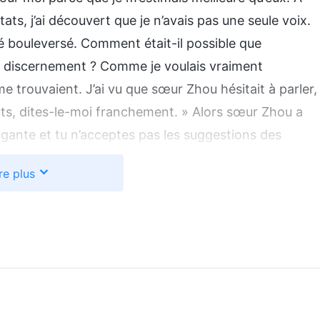
ts, j’ai découvert que je n’avais pas une seule voix.
 bouleversé. Comment était-il possible que
un discernement ? Comme je voulais vraiment
e trouvaient. J’ai vu que sœur Zhou hésitait à parler,
fauts, dites-le-moi franchement. » Alors sœur Zhou a
rogante et tu n’acceptes pas les suggestions des
 on est ensemble, j’ai un peu peur de toi et je me
re plus
 dit : « Moi aussi, je me sens étouffée. Je te trouve
n dirait que tu crois être la seule capable de
ire, que tu penses que tous les autres sont des bons à
se et je pense que tu ne cherches pas la vérité et les
opinions des autres et tu veux décider de tout toute
esquelles je travaillais on dit que j’étais arrogante et
 pensé : « Vous dites toutes que je suis arrogante et que