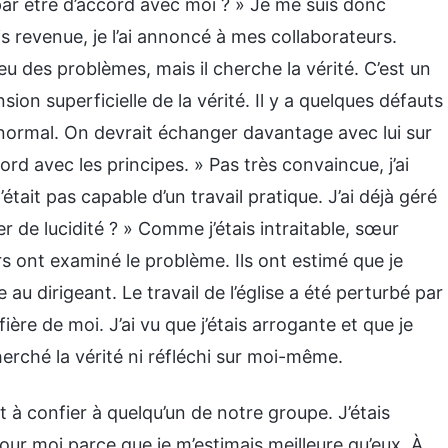
t par être d’accord avec moi ? » Je me suis donc
s revenue, je l’ai annoncé à mes collaborateurs.
eu des problèmes, mais il cherche la vérité. C’est un
n superficielle de la vérité. Il y a quelques défauts
 normal. On devrait échanger davantage avec lui sur
rd avec les principes. » Pas très convaincue, j’ai
n’était pas capable d’un travail pratique. J’ai déjà géré
 de lucidité ? » Comme j’étais intraitable, sœur
rs ont examiné le problème. Ils ont estimé que je
au dirigeant. Le travail de l’église a été perturbé par
ière de moi. J’ai vu que j’étais arrogante et que je
cherché la vérité ni réfléchi sur moi-même.
nt à confier à quelqu’un de notre groupe. J’étais
our moi parce que je m’estimais meilleure qu’eux. À