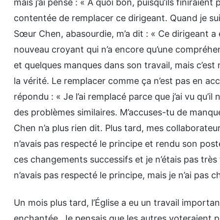
mais j’ai pensé : « À quoi bon, puisqu’ils finiraien
contentée de remplacer ce dirigeant. Quand je sui
Sœur Chen, abasourdie, m’a dit : « Ce dirigeant a 
nouveau croyant qui n’a encore qu’une compréhensio
et quelques manques dans son travail, mais c’est
la vérité. Le remplacer comme ça n’est pas en acco
répondu : « Je l’ai remplacé parce que j’ai vu qu’il 
des problèmes similaires. M’accuses-tu de manquer
Chen n’a plus rien dit. Plus tard, mes collaborateu
n’avais pas respecté le principe et rendu son poste 
ces changements successifs et je n’étais pas très f
n’avais pas respecté le principe, mais je n’ai pas 
Un mois plus tard, l’Église a eu un travail importa
enchantée. Je pensais que les autres voteraient p