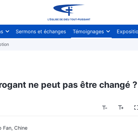
ns
Sermons et échanges
Témoignages
Expositi
ption
rogant ne peut pas être changé ?
o Fan, Chine