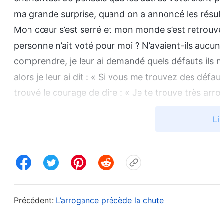
ma grande surprise, quand on a annoncé les résulta
Mon cœur s’est serré et mon monde s’est retrouvé
personne n’ait voté pour moi ? N’avaient-ils auc
comprendre, je leur ai demandé quels défauts ils m
alors je leur ai dit : « Si vous me trouvez des dé
trouvé le courage de dire : « Je te trouve très ar
autres. Tu n’arrêtes pas de nous commander. Quand
Li
sens étouffée. » Une autre sœur a baissé la tête et
très arrogante. Tu prends tout le monde de haut. O
t’occuper du travail de l’église et pouvoir tout fa
rien. » Sœur Chen a ajouté : « Je te trouve vaniteu
principes dans ton travail. Tu n’acceptes pas les 
Précédent:
L’arrogance précède la chute
seule. » L’une après l’autre, toutes les sœurs avec l
que je les étouffais. Je ne l’ai pas accepté et j’ai