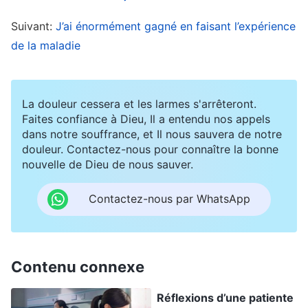
dangereux. Je savais que si je ne remédiais pas
Suivant:
J’ai énormément gagné en faisant l’expérience
rapidement à la situation, je perdrais l’œuvre du
de la maladie
Saint-Esprit. Je me suis donc présentée à Dieu et
j’ai prié : « Ô mon Dieu, ma petite-fille a une
maladie tellement grave, et je souffre tellement.
La douleur cessera et les larmes s'arrêteront.
Je Te demande de veiller sur mon cœur, de
Faites confiance à Dieu, Il a entendu nos appels
dans notre souffrance, et Il nous sauvera de notre
m’éclairer pour que je comprenne Ton intention.
douleur. Contactez-nous pour connaître la bonne
» Plus tard, j’ai lu un passage des
paroles de Dieu
nouvelle de Dieu de nous sauver.
: «
Durant les épreuves, il est normal que les
Contactez-nous par WhatsApp
gens soient faibles, qu’ils aient de la négativité
en eux, ou qu’ils manquent de clarté au sujet
des intentions de Dieu ou de leur voie de
Contenu connexe
pratique. Mais dans tous les cas, tu dois, tout
comme Job, avoir foi en l’œuvre de Dieu et ne
Réflexions d’une patiente