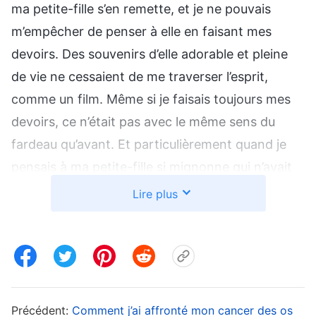
ma petite-fille s’en remette, et je ne pouvais
m’empêcher de penser à elle en faisant mes
devoirs. Des souvenirs d’elle adorable et pleine
de vie ne cessaient de me traverser l’esprit,
comme un film. Même si je faisais toujours mes
devoirs, ce n’était pas avec le même sens du
fardeau qu’avant. Et particulièrement quand je
pensais à ma petite-fille si mignonne qui n’avait
que deux mois à vivre, mon cœur souffrait
Lire plus
comme si un couteau le transperçait. Je n’arrivais
pas à dormir la nuit, et je me mettais souvent à
pleurer sans m’en rendre compte. Je vivais dans
la faiblesse et la négativité. J’étais inefficace
dans mon devoir, et j’ai réalisé que mon état était
Précédent:
Comment j’ai affronté mon cancer des os