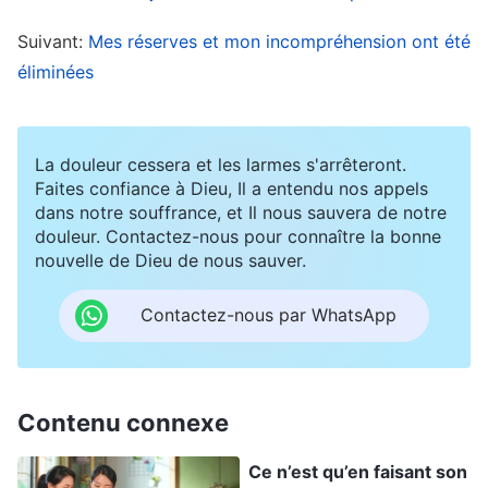
de ce moment-là, j’étais très abattue et je passais
Suivant:
Mes réserves et mon incompréhension ont été
chaque jour dans la douleur. Mon cœur était en
éliminées
train de souffrir et je pensais que je serais mieux
morte. J’attendais juste le jour où je pourrais
mourir et être libre. J’avais beau continuer à prier
La douleur cessera et les larmes s'arrêteront.
Dieu, à chaque fois que je pensais à ma
Faites confiance à Dieu, Il a entendu nos appels
dans notre souffrance, et Il nous sauvera de notre
transgression, je sentais que Dieu ne voudrait
douleur. Contactez-nous pour connaître la bonne
plus de moi, et je pensais que je n’étais pas digne
nouvelle de Dieu de nous sauver.
de me présenter devant Lui. Deux ans après ma
Contactez-nous par WhatsApp
libération de prison, les frères et sœurs m’ont
trouvée, et voyant que j’avais un peu de
conscience de moi-même, ils m’ont permis de
Contenu connexe
reprendre ma vie d’Église et m’ont attribué un
devoir. J’ai été très touchée et j’ai pensé que Dieu
Ce n’est qu’en faisant son