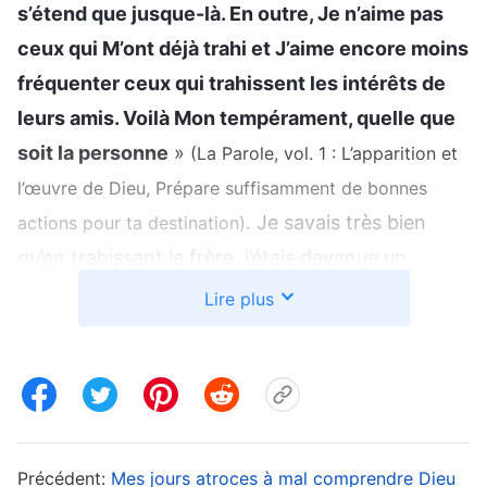
s’étend que jusque-là. En outre, Je n’aime pas
ceux qui M’ont déjà trahi et J’aime encore moins
fréquenter ceux qui trahissent les intérêts de
leurs amis. Voilà Mon tempérament, quelle que
soit la personne
»
(La Parole, vol. 1 : L’apparition et
l’œuvre de Dieu, Prépare suffisamment de bonnes
. Je savais très bien
actions pour ta destination)
qu’en trahissant le frère, j’étais devenue un
Judas. J’avais offensé le tempérament de Dieu ;
Lire plus
j’avais commis un péché impardonnable. En y
pensant, mon cœur était rempli de douleur.
J’avais trahi Dieu ; Il ne me sauverait
certainement pas. L’époque où je croyais en Dieu
était sans doute complètement révolue. À partir
Précédent:
Mes jours atroces à mal comprendre Dieu