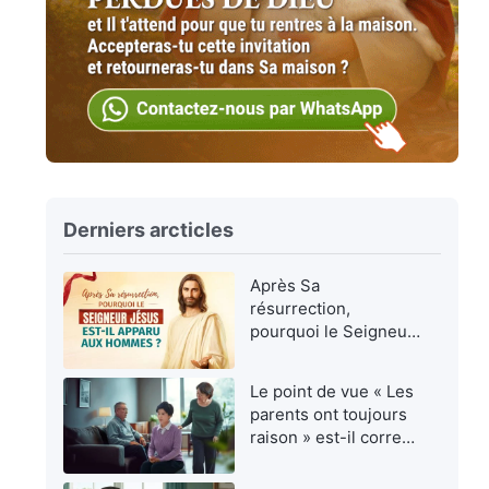
Derniers arcticles
Après Sa
résurrection,
pourquoi le Seigneur
Jésus est-Il apparu
aux hommes ?
Le point de vue « Les
parents ont toujours
raison » est-il correct
?