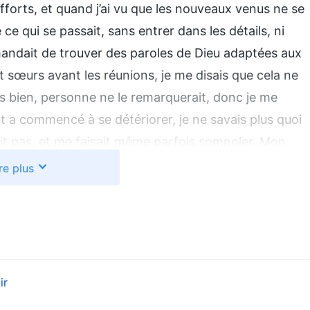
’efforts, et quand j’ai vu que les nouveaux venus ne se
ce qui se passait, sans entrer dans les détails, ni
ndait de trouver des paroles de Dieu adaptées aux
t sœurs avant les réunions, je me disais que cela ne
s bien, personne ne le remarquerait, donc je me
t a commencé à se détériorer, je ne savais plus quoi
irait pas, et me faisait même parfois somnoler. Mon
e ne ressentais pas l’œuvre du Saint-Esprit. Bientôt,
re plus
t promus, tandis que je restais un membre modeste de
ragée. Je travaillais si dur depuis si longtemps,
 Apparemment, je n’avais aucune chance d’être
aient devenir superviseurs ou chefs d’équipe,
n tant que croyante ? Je suis devenue si négative
ir