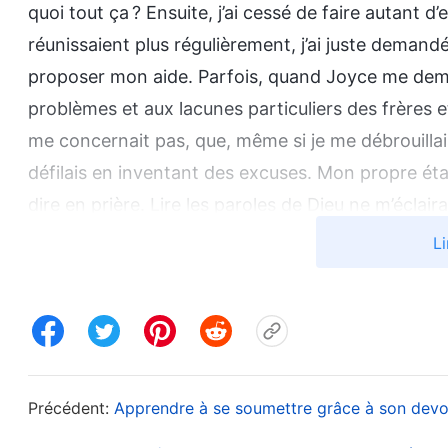
quoi tout ça ? Ensuite, j’ai cessé de faire autant d
réunissaient plus régulièrement, j’ai juste demandé 
proposer mon aide. Parfois, quand Joyce me dema
problèmes et aux lacunes particuliers des frères e
me concernait pas, que, même si je me débrouillai
défilais en inventant des excuses. Mon propre éta
dire en prière. Lire les paroles de Dieu ne m’écla
esprit était envahi par une profonde obscurité et j
Li
j’ai constaté que d’autres frères et sœurs étaien
l’équipe d’abreuvement. Cela m’a encore plus décou
mais je tournais en rond et faisais du sur-place.
promue. Des croyants exactement comme moi pouv
mais moi je n’étais pas promue. Avais-je échoué e
Précédent:
Apprendre à se soumettre grâce à son devo
que je n’avais plus aucune motivation pour rien.