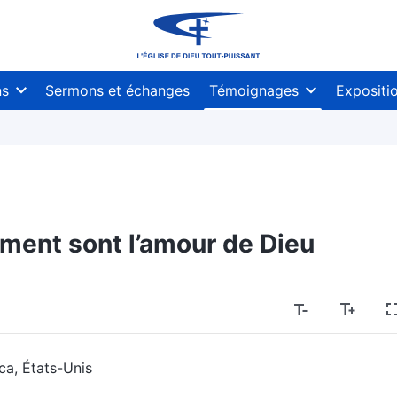
ns
Sermons et échanges
Témoignages
Expositi
iment sont l’amour de Dieu
ca, États-Unis