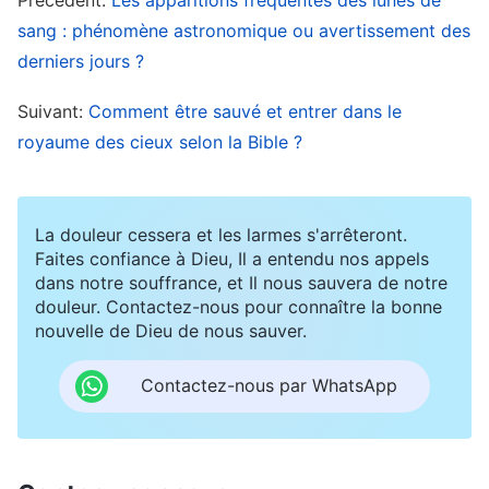
Jésus qui a dit : «
Tout ce que vous demanderez
sang : phénomène astronomique ou avertissement des
avec foi par la prière, vous le recevrez
»
derniers jours ?
. Les paroles de Dieu disent aussi :
(Matthieu 21:22)
Suivant:
Comment être sauvé et entrer dans le
«
Après que Dieu a créé les hommes et leur a
royaume des cieux selon la Bible ?
donné un esprit, Il leur a enjoint de crier vers
Dieu, autrement ils ne pourraient pas se
connecter avec Son Esprit et ainsi la terre ne
La douleur cessera et les larmes s'arrêteront.
recevrait pas la “télévision satellite” du ciel.
Faites confiance à Dieu, Il a entendu nos appels
dans notre souffrance, et Il nous sauvera de notre
Quand Dieu n’est plus dans l’esprit des gens, un
douleur. Contactez-nous pour connaître la bonne
siège reste inoccupé pour d’autres choses et
nouvelle de Dieu de nous sauver.
c’est ainsi que Satan saisit l’occasion d’entrer.
Contactez-nous par WhatsApp
Quand les gens contactent Dieu avec leur
cœur, Satan est immédiatement pris de panique
et se dépêche de s’échapper. Par les cris des