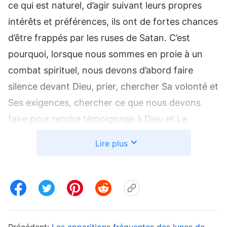
ce qui est naturel, d’agir suivant leurs propres
intérêts et préférences, ils ont de fortes chances
d’être frappés par les ruses de Satan. C’est
pourquoi, lorsque nous sommes en proie à un
combat spirituel, nous devons d’abord faire
silence devant Dieu, prier, chercher Sa volonté et
Ses exigences, chercher ce que nous devons
faire pour rendre témoignage à Dieu et Le
satisfaire, et chercher quels préjudices et quelles
Lire plus
conséquences se produiront si nous
succombons à la chair. Une fois que nous aurons
compris la vérité, nous serons naturellement
capables de percer le stratagème de Satan et de
surmonter la tentation. À l’instar du Seigneur
Précédent:
Les apparitions fréquentes des lunes de