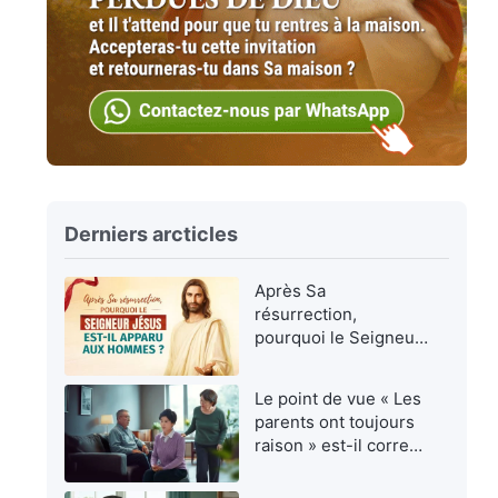
Derniers arcticles
Après Sa
résurrection,
pourquoi le Seigneur
Jésus est-Il apparu
aux hommes ?
Le point de vue « Les
parents ont toujours
raison » est-il correct
?