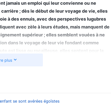
t jamais un emploi qui leur convienne ou ne
carrière ; dès le début de leur voyage de vie, elles
roie à des ennuis, avec des perspectives lugubres
pliquent avec zèle à leurs études, mais manquent de
eignement supérieur ; elles semblent vouées à ne
ation dans le voyage de leur vie fondant comme
ute est lisse ou rocailleuse, elles sentent pour la
leine de variables et considèrent donc la vie avec
re plus
r bas niveau d’études, écrivent des livres et
nes, bien que presque totalement analphabètes,
nsi en mesure de subvenir à leurs besoins… L’emploi
vre : contrôle-t-on si l’on fait un bon choix ou un
 sont-elles en harmonie avec les désirs que l’on a
enfant se sont avérées égoïstes
ens ont les souhaits suivants : travailler moins et