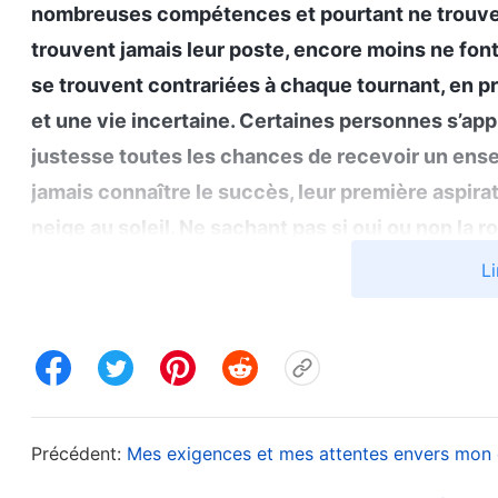
nombreuses compétences et pourtant ne trouven
trouvent jamais leur poste, encore moins ne font 
se trouvent contrariées à chaque tournant, en p
et une vie incertaine. Certaines personnes s’ap
justesse toutes les chances de recevoir un ens
jamais connaître le succès, leur première aspir
neige au soleil. Ne sachant pas si oui ou non la ro
première fois comment la destinée humaine est p
Li
espoir et effroi. Certaines personnes, malgré leu
arrivent à avoir une certaine renommée ; certai
gagnent de l’argent dans les affaires et sont ai
que l’on choisit, comment on se débrouille pour vi
mauvais choix dans ces domaines ? Ces choses-là
Précédent:
Mes exigences et mes attentes envers mon 
et les décisions que l’on prend ? La plupart des g