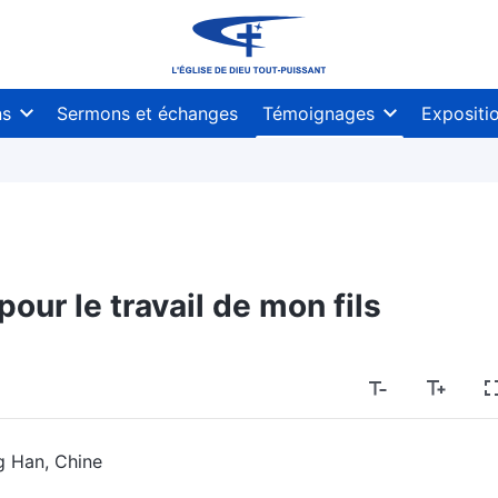
ns
Sermons et échanges
Témoignages
Expositi
pour le travail de mon fils
g Han, Chine