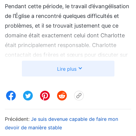
Pendant cette période, le travail d’évangélisation
de l’Église a rencontré quelques difficultés et
problèmes, et il se trouvait justement que ce
domaine était exactement celui dont Charlotte
était principalement responsable. Charlotte
contactait des frères et sœurs pour discuter sur
la façon de résoudre ces problèmes. Même si ce
Lire plus
travail sortait du cadre de ma supervision, j’avais
supervisé le travail d’évangélisation depuis plus
longtemps, donc j’aurais dû collaborer avec eux
pour discuter des solutions. Mais quand je me
disais que c’était le domaine de travail dont
Précédent:
Je suis devenue capable de faire mon
Charlotte était responsable, j’avais le sentiment
devoir de manière stable
que si je résolvais vraiment les problèmes, les