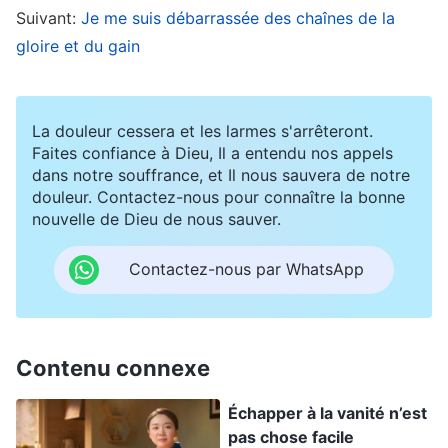
Suivant:
Je me suis débarrassée des chaînes de la
dirigeants supérieurs penseraient sûrement que
gloire et du gain
c’était la réussite de Charlotte et diraient qu’elle
avait des capacités de travail. Quand j’y pensais,
je ne voulais pas participer à la discussion. Même
La douleur cessera et les larmes s'arrêteront.
quand on me le demandait, je trouvais poliment
Faites confiance à Dieu, Il a entendu nos appels
dans notre souffrance, et Il nous sauvera de notre
des excuses, en disant : « Discutez-en entre
douleur. Contactez-nous pour connaître la bonne
vous, je ne sais pas grand-chose à ce sujet. » Je
nouvelle de Dieu de nous sauver.
m’accrochais même aux défauts de Charlotte, et
Contactez-nous par WhatsApp
de temps en temps, j’exprimais mon
mécontentement aux sœurs autour de moi, en
disant : « Ne pas comprendre les principes, ça ne
Contenu connexe
va vraiment pas. Comment peut-elle suivre le
travail et résoudre les problèmes sans
Échapper à la vanité n’est
comprendre les principes alors qu’il y a tant de
pas chose facile