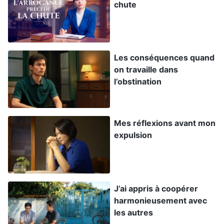
chute
réfléchir, je lui ai dit que j’avais déjà pris des
dispositions et qu’elle n’avait pas à s’en inquiéter.
Au final, les articles que j’ai achetés n’étaient pas
de bonne qualité, et les offrandes ont été
Les conséquences quand
on travaille dans
gaspillées. Ça m’a fait paniquer. J’ai compris que
l’obstination
gâcher des offrandes était une transgression
grave. J’ai eu l’impression qu’un poids énorme
pesait sur mon cœur, je ne pouvais plus respirer.
Mes réflexions avant mon
J’ai souvent pleuré en secret et chaque journée a
expulsion
été déprimante et douloureuse. Mon état a
empiré, j’ai eu plus de mal à faire mon devoir, je
n’arrivais pas à voir clairement les problèmes.
J’ai appris à coopérer
harmonieusement avec
Plus tard, le dirigeant a échangé avec moi, et il
les autres