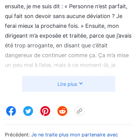
ensuite, je me suis dit : « Personne n’est parfait,
qui fait son devoir sans aucune déviation ? Je
ferai mieux la prochaine fois. » Ensuite, mon
dirigeant m’a exposée et traitée, parce que j’avais
été trop arrogante, en disant que c’était
dangereux de continuer comme ça. Ça m’a mise
un peu mal à l’aise, mais à ce moment-là, je
n’avais aucune connaissance de moi-même.
Lire plus
Puis Sœur Ye et moi avons supervisé le travail de
l’Église. Elle était plus prudente et sérieuse que
moi et se concentrait sur la recherche des
principes de la vérité. Quand nous discutions et
prenions des décisions concernant le travail, elle
Précédent:
Je ne traite plus mon partenaire avec