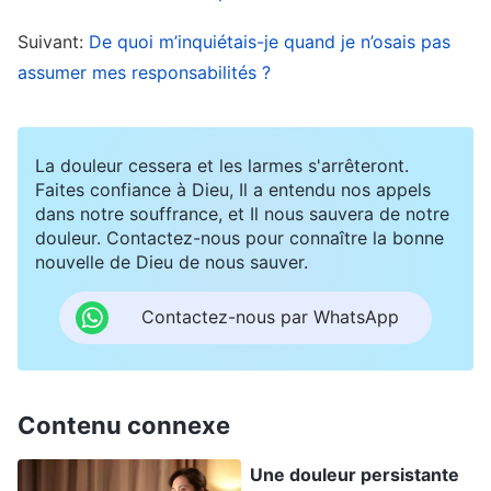
l’avoir rencontrée pour comprendre la situation,
Suivant:
De quoi m’inquiétais-je quand je n’osais pas
je me suis rendu compte qu’elle n’omettait pas de
assumer mes responsabilités ?
faire des rapports, et qu’elle n’était pas non plus
fourbe ; c’est juste que son expérience était
superficielle et qu’elle ne savait pas comment
La douleur cessera et les larmes s'arrêteront.
faire le travail. À ce moment-là, j’ai pensé : « Les
Faites confiance à Dieu, Il a entendu nos appels
dans notre souffrance, et Il nous sauvera de notre
frères et sœurs ne traitent pas Li Yan
douleur. Contactez-nous pour connaître la bonne
correctement ; ils ne font que juger sur les
nouvelle de Dieu de nous sauver.
apparences. Je devrais échanger avec eux sur
Contactez-nous par WhatsApp
les principes pour traiter les gens correctement.
» Mais ensuite, j’ai eu une autre pensée : «
Puisque les frères et sœurs ont tous dit cela, si je
Contenu connexe
continue à camper sur mes positions, ne diront-
ils pas que je suis comme Wang Yi, que je
Une douleur persistante