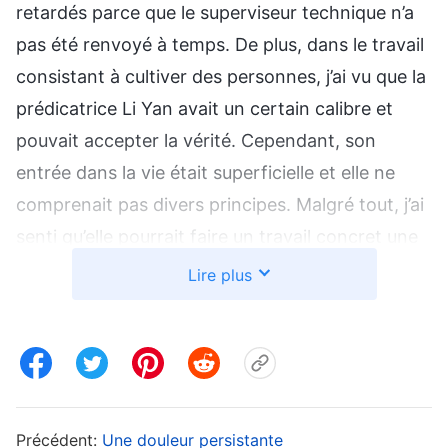
retardés parce que le superviseur technique n’a
pas été renvoyé à temps. De plus, dans le travail
consistant à cultiver des personnes, j’ai vu que la
prédicatrice Li Yan avait un certain calibre et
pouvait accepter la vérité. Cependant, son
entrée dans la vie était superficielle et elle ne
comprenait pas divers principes. Malgré tout, j’ai
senti qu’elle pourrait faire un travail concret une
fois qu’elle les aurait compris, alors j’ai prévu de la
Lire plus
cultiver. Mais par la suite, certaines personnes
ont fait remarquer que Li Yan était plutôt fourbe,
disant qu’elle omettait de faire des rapports sur
le travail quand c’était nécessaire, et prétendait
même ne pas savoir comment s’y prendre. Après
Précédent:
Une douleur persistante